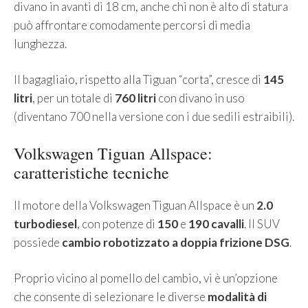
divano in avanti di 18 cm, anche chi non è alto di statura
può affrontare comodamente percorsi di media
lunghezza.
Il bagagliaio, rispetto alla Tiguan “corta”, cresce di
145
litri
, per un totale di
760 litri
con divano in uso
(diventano 700 nella versione con i due sedili estraibili).
Volkswagen Tiguan Allspace:
caratteristiche tecniche
Il motore della Volkswagen Tiguan Allspace è un
2.0
turbodiesel
, con potenze di
150
e
190 cavalli
. Il SUV
possiede
cambio robotizzato a doppia frizione DSG
.
Proprio vicino al pomello del cambio, vi è un’opzione
che consente di selezionare le diverse
modalità di