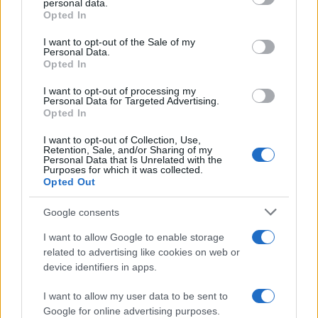
personal data.
Opted In
Please note that this website/app uses one or more Google
Germania
services and may gather and store information including but
I want to opt-out of the Sale of my
Personal Data.
not limited to your visit or usage behaviour. You may click to
Investieren24
Opted In
grant or deny consent to Google and its third-party tags to
use your data for below specified purposes in below Google
UK
I want to opt-out of processing my
consent section.
Personal Data for Targeted Advertising.
Opted In
News Hub UK
Lgbtq News
I want to opt-out of Collection, Use,
Retention, Sale, and/or Sharing of my
Personal Data that Is Unrelated with the
Olanda
Purposes for which it was collected.
Opted Out
Investeren 24
Google consents
NL Newz
I want to allow Google to enable storage
related to advertising like cookies on web or
device identifiers in apps.
I want to allow my user data to be sent to
Google for online advertising purposes.