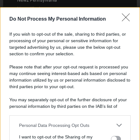
Newz Illinois
Newz Ohio
Do Not Process My Personal Information
Gameland
Hig Tech Mag
If you wish to opt-out of the sale, sharing to third parties, or
processing of your personal or sensitive information for
Scoop Mag
targeted advertising by us, please use the below opt-out
Lgbtqia News
section to confirm your selection.
Motors Magazine 365
Please note that after your opt-out request is processed you
Day Travel 365
may continue seeing interest-based ads based on personal
Home Magazine 365
information utilized by us or personal information disclosed to
Cineverse Magazine
third parties prior to your opt-out.
SecondHomeMagazine
You may separately opt-out of the further disclosure of your
personal information by third parties on the IAB’s list of
downstream participants.
Francia
Personal Data Processing Opt Outs
This information may also be disclosed by us to third parties
on the IAB’s List of Downstream Participants that may further
InvestirMag
I want to opt-out of the Sharing of my
disclose it to other third parties.