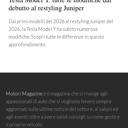
debutto al restyling Juniper
Dai primi modelli del 2026 al restyling Juniper del
2026, la Tesla Model Y ha subito numerose
modifiche. Scopri tutte le differenze in questo
approfondimento
Motori Magazine
è il magazine che si rivolge agli
appassionati di auto che si vogliono tenere sempre
aggiornati sulle ultime notizie del settore, ai saloni ed
agli eventi; oltre a avere validi consigli su come gestire
il proprio veicolo.