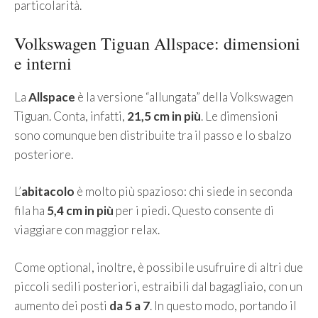
particolarità.
Volkswagen Tiguan Allspace: dimensioni
e interni
La
Allspace
è la versione “allungata” della Volkswagen
Tiguan. Conta, infatti,
21,5 cm in più
. Le dimensioni
sono comunque ben distribuite tra il passo e lo sbalzo
posteriore.
L’
abitacolo
è molto più spazioso: chi siede in seconda
fila ha
5,4 cm in più
per i piedi. Questo consente di
viaggiare con maggior relax.
Come optional, inoltre, è possibile usufruire di altri due
piccoli sedili posteriori, estraibili dal bagagliaio, con un
aumento dei posti
da 5 a 7
. In questo modo, portando il