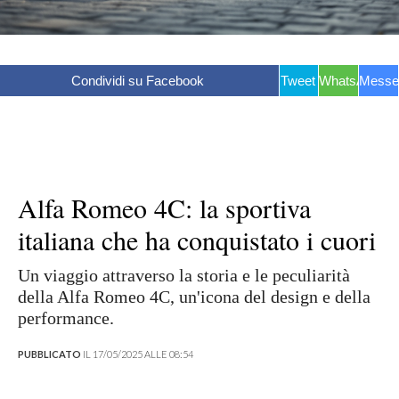
Condividi su Facebook
Tweet
WhatsApp
Messe
Alfa Romeo 4C: la sportiva
italiana che ha conquistato i cuori
Un viaggio attraverso la storia e le peculiarità
della Alfa Romeo 4C, un'icona del design e della
performance.
PUBBLICATO
IL 17/05/2025 ALLE 08:54