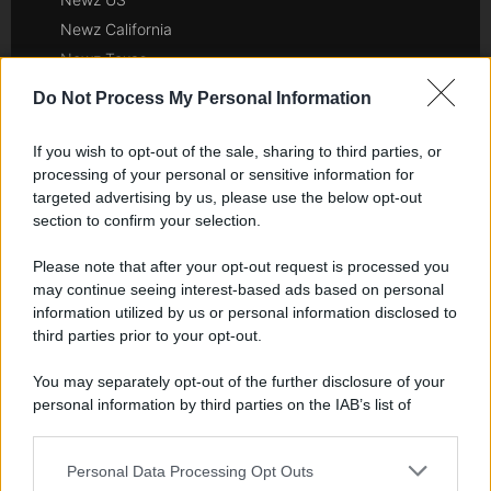
Newz California
Newz Texas
Newz Florida
Do Not Process My Personal Information
Newz New York
Newz Pennsylvania
If you wish to opt-out of the sale, sharing to third parties, or
processing of your personal or sensitive information for
Newz Illinois
targeted advertising by us, please use the below opt-out
Newz Ohio
section to confirm your selection.
Gameland
Hig Tech Mag
Please note that after your opt-out request is processed you
may continue seeing interest-based ads based on personal
Scoop Mag
information utilized by us or personal information disclosed to
Lgbtqia News
third parties prior to your opt-out.
Motors Magazine 365
You may separately opt-out of the further disclosure of your
Day Travel 365
personal information by third parties on the IAB’s list of
Home Magazine 365
downstream participants.
Cineverse Magazine
Personal Data Processing Opt Outs
SecondHomeMagazine
This information may also be disclosed by us to third parties