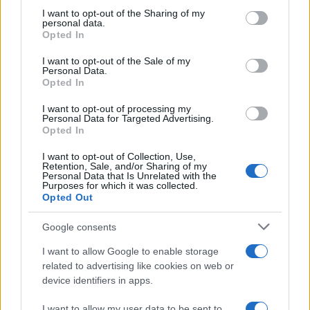
on the IAB’s List of Downstream Participants that may further
I want to opt-out of the Sharing of my
disclose it to other third parties.
personal data.
Opted In
Please note that this website/app uses one or more Google
Francia
services and may gather and store information including but
I want to opt-out of the Sale of my
Personal Data.
not limited to your visit or usage behaviour. You may click to
Opted In
InvestirMag
grant or deny consent to Google and its third-party tags to
use your data for below specified purposes in below Google
I want to opt-out of processing my
consent section.
Germania
Personal Data for Targeted Advertising.
Opted In
Investieren24
I want to opt-out of Collection, Use,
Retention, Sale, and/or Sharing of my
Personal Data that Is Unrelated with the
UK
Purposes for which it was collected.
Opted Out
News Hub UK
Lgbtq News
Google consents
I want to allow Google to enable storage
Olanda
related to advertising like cookies on web or
device identifiers in apps.
Investeren 24
NL Newz
I want to allow my user data to be sent to