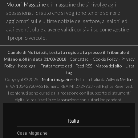
Motori Magazine
è il magazine che si rivolge agli
appassionati di auto che si vogliono tenere sempre
aggiornati sulle ultime notizie del settore, ai saloni ed
agli eventi; oltre a avere validi consigli su come gestire
il proprio veicolo.
Canale di Notizie.it, testata registrata presso il Tribunale di
Milano n.68 in data 01/03/2018
|
Contattaci
-
Cookie Policy
-
Privacy
Policy
-
Note legali
-
Trattamento dati
-
Feed RSS
-
Mappa del sito
-
Lista
tag
Copyright © 2025 |
Motori magazine
- Edito in Italia da
AdHub Media
-
P.IVA 13542920965 Numero REA MI 2729933 - All Rights Reserved.
I contenuti sono curati dalla redazione con il supporto di strumenti
digitali e realizzati in collaborazione con autori indipendenti.
Italia
Casa Magazine