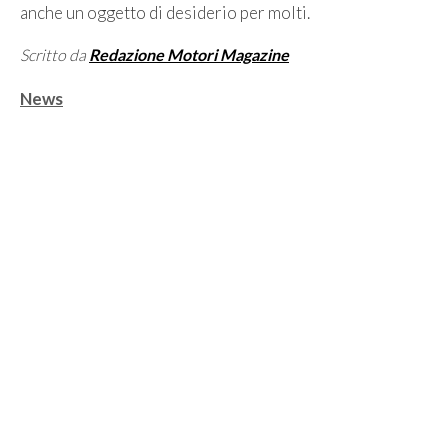
anche un oggetto di desiderio per molti.
Scritto da
Redazione Motori Magazine
Categorie
News