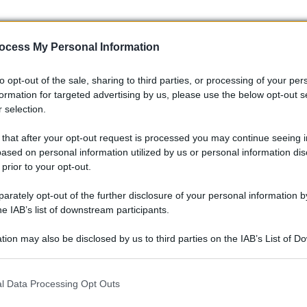
ocess My Personal Information
to opt-out of the sale, sharing to third parties, or processing of your per
formation for targeted advertising by us, please use the below opt-out s
 selection.
 that after your opt-out request is processed you may continue seeing i
ased on personal information utilized by us or personal information dis
teressanti e non vedo l’ora di vedere come si evolverà questa
 prior to your opt-out.
Ferrari elettrica? Dite la vostra nei commenti! 👇
rately opt-out of the further disclosure of your personal information by
o
he IAB’s list of downstream participants.
tion may also be disclosed by us to third parties on the IAB’s List of 
 that may further disclose it to other third parties.
 that this website/app uses one or more Google services and may gath
l Data Processing Opt Outs
including but not limited to your visit or usage behaviour. You may click 
 to Google and its third-party tags to use your data for below specifi