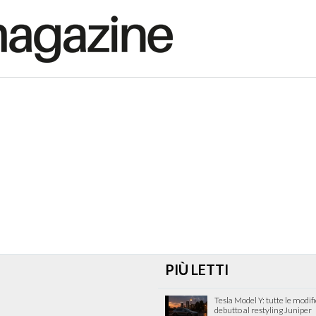
PIÙ LETTI
Tesla Model Y: tutte le modif
debutto al restyling Juniper