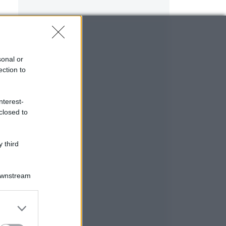
sonal or
ection to
nterest-
closed to
 third
Downstream
er and store
to grant or
ed purposes