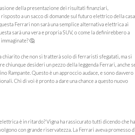
casione della presentazione dei risultati finanziari,
risposto a un sacco di domande sul futuro elettrico della casa
 questa Ferrari non sarà una semplice alternativa elettrica ai
uesta sarà una vera e propria SUV, o come la definirebbero a
i immaginate? 🤔
chiarito che non si tratterà solo di ferraristi sfegatati, ma si
arre chiunque desideri un pezzo della leggenda Ferrari, anche s
lino Rampante. Questo è un approccio audace, e sono davvero
ionali. Chi di voi è pronto a dare una chance a questo nuovo
elettrica è in ritardo? Vigna ha rassicurato tutti dicendo che h
i svolgono con grande riservatezza. La Ferrari aveva promesso d