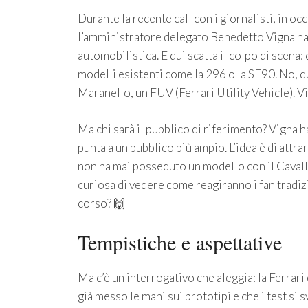
Durante la recente call con i giornalisti, in oc
l’amministratore delegato Benedetto Vigna ha 
automobilistica. E qui scatta il colpo di scena:
modelli esistenti come la 296 o la SF90. No, q
Maranello, un FUV (Ferrari Utility Vehicle). V
Ma chi sarà il pubblico di riferimento? Vigna ha 
punta a un pubblico più ampio. L’idea è di attr
non ha mai posseduto un modello con il Caval
curiosa di vedere come reagiranno i fan tradiz
corso? 🙌
Tempistiche e aspettative
Ma c’è un interrogativo che aleggia: la Ferrari 
già messo le mani sui prototipi e che i test s