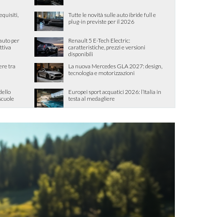
quisiti,
Tutte le novità sulle auto ibride full e
plug-in previste per il 2026
 auto per
Renault 5 E-Tech Electric:
ttiva
caratteristiche, prezzi e versioni
disponibili
ere tra
La nuova Mercedes GLA 2027: design,
tecnologia e motorizzazioni
dello
Europei sport acquatici 2026: l’Italia in
 scuole
testa al medagliere