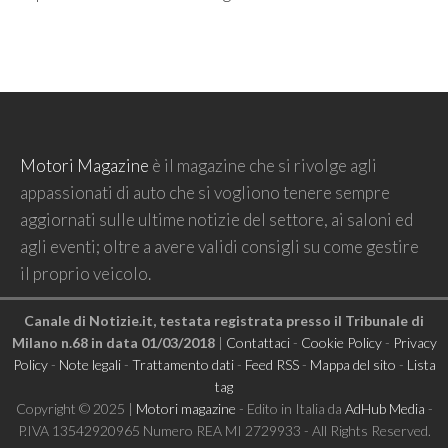
Motori Magazine
è il magazine che si rivolge agli
appassionati di auto che si vogliono tenere sempre
aggiornati sulle ultime notizie del settore, ai saloni ed
agli eventi; oltre a avere validi consigli su come gestire
il proprio veicolo.
Canale di Notizie.it, testata registrata presso il Tribunale di
Milano n.68 in data 01/03/2018
|
Contattaci
-
Cookie Policy
-
Privacy
Policy
-
Note legali
-
Trattamento dati
-
Feed RSS
-
Mappa del sito
-
Lista
tag
Copyright © 2025 |
Motori magazine
- Edito in Italia da
AdHub Media
-
P.IVA 13542920965 Numero REA MI 2729933 - All Rights Reserved.