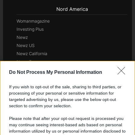
Nord America
Womanmagazine
Investing Plus
Newz
Newz US
Newz California
Newz Texas
Newz Florida
Do Not Process My Personal Information
Newz New York
Newz Pennsylvania
If you wish to opt-out of the sale, sharing to third parties, or
processing of your personal or sensitive information for
Newz Illinois
targeted advertising by us, please use the below opt-out
Newz Ohio
section to confirm your selection.
Gameland
Hig Tech Mag
Please note that after your opt-out request is processed you
may continue seeing interest-based ads based on personal
Scoop Mag
information utilized by us or personal information disclosed to
Lgbtqia News