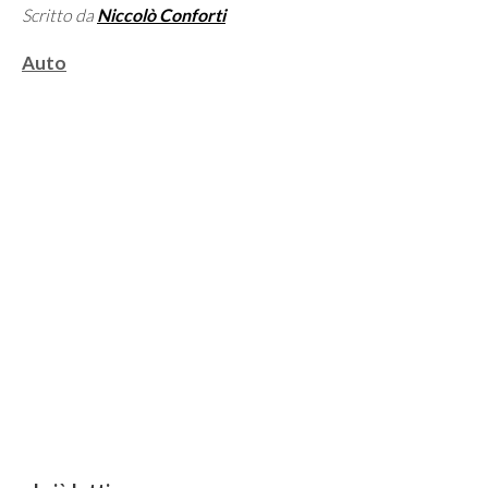
Scritto da
Niccolò Conforti
Categorie
Auto