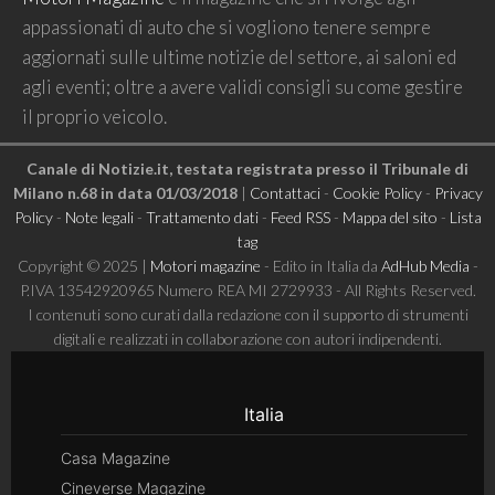
appassionati di auto che si vogliono tenere sempre
aggiornati sulle ultime notizie del settore, ai saloni ed
agli eventi; oltre a avere validi consigli su come gestire
il proprio veicolo.
Canale di Notizie.it, testata registrata presso il Tribunale di
Milano n.68 in data 01/03/2018
|
Contattaci
-
Cookie Policy
-
Privacy
Policy
-
Note legali
-
Trattamento dati
-
Feed RSS
-
Mappa del sito
-
Lista
tag
Copyright © 2025 |
Motori magazine
- Edito in Italia da
AdHub Media
-
P.IVA 13542920965 Numero REA MI 2729933 - All Rights Reserved.
I contenuti sono curati dalla redazione con il supporto di strumenti
digitali e realizzati in collaborazione con autori indipendenti.
Italia
Casa Magazine
Cineverse Magazine