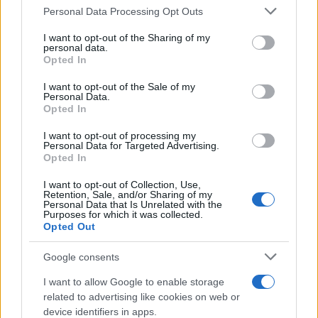
Personal Data Processing Opt Outs
This information may also be disclosed by us to third parties
on the IAB’s List of Downstream Participants that may further
I want to opt-out of the Sharing of my
disclose it to other third parties.
Francia
personal data.
Opted In
Please note that this website/app uses one or more Google
InvestirMag
services and may gather and store information including but
I want to opt-out of the Sale of my
Personal Data.
not limited to your visit or usage behaviour. You may click to
Germania
Opted In
grant or deny consent to Google and its third-party tags to
use your data for below specified purposes in below Google
I want to opt-out of processing my
Investieren24
consent section.
Personal Data for Targeted Advertising.
Opted In
UK
I want to opt-out of Collection, Use,
Retention, Sale, and/or Sharing of my
News Hub UK
Personal Data that Is Unrelated with the
Purposes for which it was collected.
Lgbtq News
Opted Out
Olanda
Google consents
Investeren 24
I want to allow Google to enable storage
related to advertising like cookies on web or
NL Newz
device identifiers in apps.