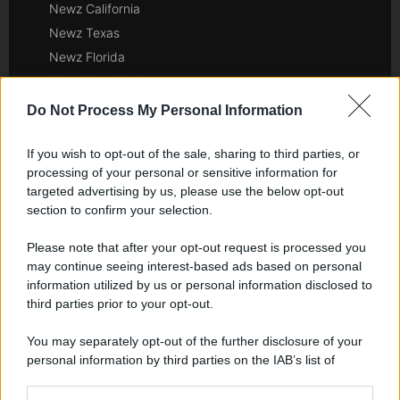
Newz California
Newz Texas
Newz Florida
Newz New York
Newz Pennsylvania
Do Not Process My Personal Information
Newz Illinois
Newz Ohio
If you wish to opt-out of the sale, sharing to third parties, or
processing of your personal or sensitive information for
Gameland
targeted advertising by us, please use the below opt-out
Hig Tech Mag
section to confirm your selection.
Scoop Mag
Please note that after your opt-out request is processed you
Lgbtqia News
may continue seeing interest-based ads based on personal
Motors Magazine 365
information utilized by us or personal information disclosed to
Day Travel 365
third parties prior to your opt-out.
Home Magazine 365
You may separately opt-out of the further disclosure of your
Cineverse Magazine
personal information by third parties on the IAB’s list of
SecondHomeMagazine
downstream participants.