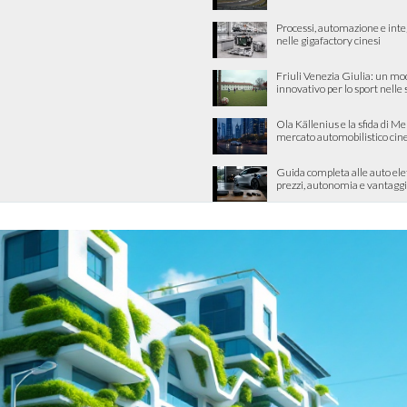
Processi, automazione e int
nelle gigafactory cinesi
Friuli Venezia Giulia: un mo
innovativo per lo sport nelle
Ola Källenius e la sfida di M
mercato automobilistico cin
Guida completa alle auto ele
prezzi, autonomia e vantaggi