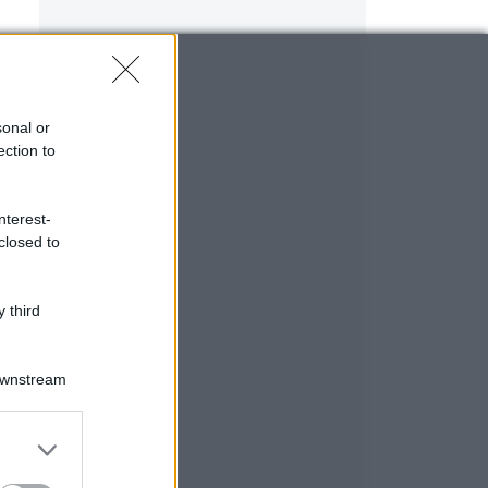
sonal or
ection to
nterest-
closed to
 third
Downstream
er and store
to grant or
ed purposes