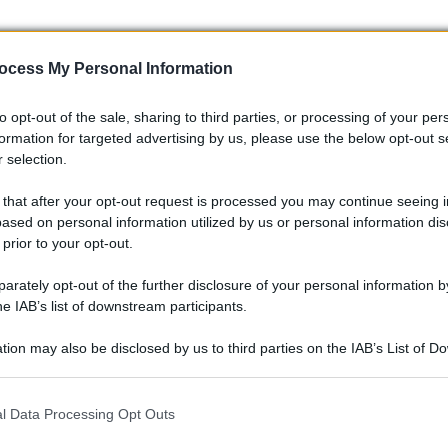
ocess My Personal Information
to opt-out of the sale, sharing to third parties, or processing of your per
formation for targeted advertising by us, please use the below opt-out s
 selection.
 that after your opt-out request is processed you may continue seeing i
ased on personal information utilized by us or personal information dis
 prior to your opt-out.
rately opt-out of the further disclosure of your personal information by
he IAB’s list of downstream participants.
bracciare i carburanti sintetici come soluzione definitiva?
 non dimenticate di usare l’hashtag
#CarburantiSostenibili
tion may also be disclosed by us to third parties on the IAB’s List of 
 that may further disclose it to other third parties.
 that this website/app uses one or more Google services and may gath
l Data Processing Opt Outs
including but not limited to your visit or usage behaviour. You may click 
 to Google and its third-party tags to use your data for below specifi