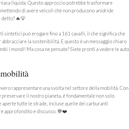
oniaca liquida. Questo approccio potrebbe trasformare
rmettendo di avere veicoli che non producono anidride
i detto? 🔥💡
i sintetici può erogare fino a 161 cavalli, il che significa che
abbracciare la sostenibilità. E questo è un messaggio chiaro
ambi i mondi! Ma cosa ne pensate? Siete pronti a vedere le aut
 mobilità
avvero rappresentare una svolta nel settore della mobilità. Con
 e preservare il nostro pianeta, è fondamentale non solo
aperte tutte le strade, incluse quelle dei carburanti
re approfondito e discusso. 💬❤️