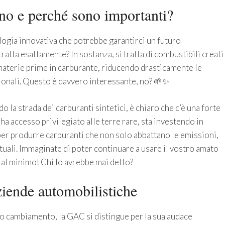
ono e perché sono importanti?
logia innovativa che potrebbe garantirci un futuro
ratta esattamente? In sostanza, si tratta di combustibili creati
aterie prime in carburante, riducendo drasticamente le
zionali. Questo è davvero interessante, no? 🌱✨
o la strada dei carburanti sintetici, è chiaro che c’è una forte
a accesso privilegiato alle terre rare, sta investendo in
per produrre carburanti che non solo abbattano le emissioni,
tuali. Immaginate di poter continuare a usare il vostro amato
al minimo! Chi lo avrebbe mai detto?
aziende automobilistiche
o cambiamento, la GAC si distingue per la sua audace