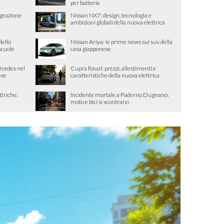
per batterie
egrazione
Nissan NX7: design, tecnologia e
ambizioni globali della nuova elettrica
dello
Nissan Ariya: le prime news sul suv della
 scuole
casa giapponese
ercedes nel
Cupra Raval: prezzi, allestimenti e
ese
caratteristiche della nuova elettrica
ttriche:
Incidente mortale a Paderno Dugnano:
moto e bici si scontrano