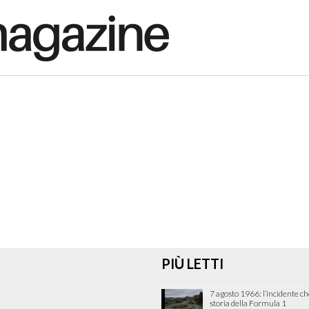
PIÙ LETTI
7 agosto 1966: l’incidente c
storia della Formula 1