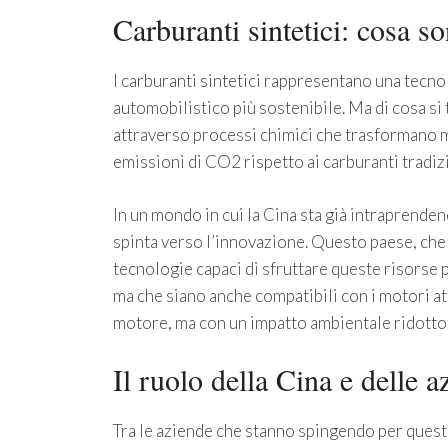
Carburanti sintetici: cosa s
I carburanti sintetici rappresentano una tecno
automobilistico più sostenibile. Ma di cosa si t
attraverso processi chimici che trasformano m
emissioni di CO2 rispetto ai carburanti tradi
In un mondo in cui la Cina sta già intraprendend
spinta verso l’innovazione. Questo paese, che h
tecnologie capaci di sfruttare queste risorse 
ma che siano anche compatibili con i motori at
motore, ma con un impatto ambientale ridotto 
Il ruolo della Cina e delle 
Tra le aziende che stanno spingendo per quest