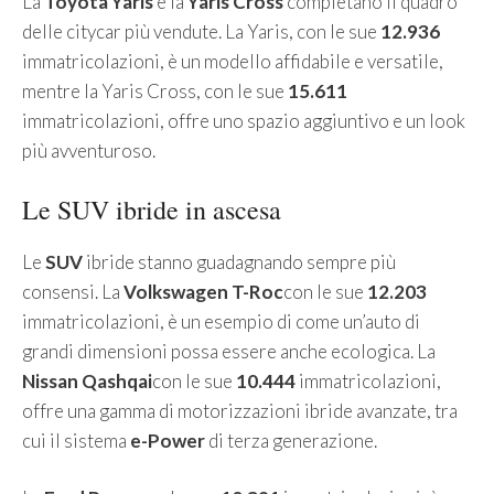
La
Toyota Yaris
e la
Yaris Cross
completano il quadro
delle citycar più vendute. La Yaris, con le sue
12.936
immatricolazioni, è un modello affidabile e versatile,
mentre la Yaris Cross, con le sue
15.611
immatricolazioni, offre uno spazio aggiuntivo e un look
più avventuroso.
Le SUV ibride in ascesa
Le
SUV
ibride stanno guadagnando sempre più
consensi. La
Volkswagen T-Roc
con le sue
12.203
immatricolazioni, è un esempio di come un’auto di
grandi dimensioni possa essere anche ecologica. La
Nissan Qashqai
con le sue
10.444
immatricolazioni,
offre una gamma di motorizzazioni ibride avanzate, tra
cui il sistema
e-Power
di terza generazione.