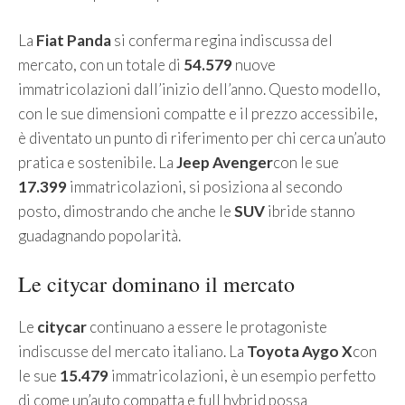
La
Fiat Panda
si conferma regina indiscussa del
mercato, con un totale di
54.579
nuove
immatricolazioni dall’inizio dell’anno. Questo modello,
con le sue dimensioni compatte e il prezzo accessibile,
è diventato un punto di riferimento per chi cerca un’auto
pratica e sostenibile. La
Jeep Avenger
con le sue
17.399
immatricolazioni, si posiziona al secondo
posto, dimostrando che anche le
SUV
ibride stanno
guadagnando popolarità.
Le citycar dominano il mercato
Le
citycar
continuano a essere le protagoniste
indiscusse del mercato italiano. La
Toyota Aygo X
con
le sue
15.479
immatricolazioni, è un esempio perfetto
di come un’auto compatta e full hybrid possa