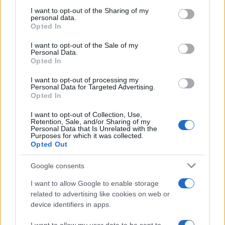
on the IAB’s List of Downstream Participants that may further
I want to opt-out of the Sharing of my
disclose it to other third parties.
personal data.
Francia
Opted In
Please note that this website/app uses one or more Google
services and may gather and store information including but
I want to opt-out of the Sale of my
InvestirMag
Personal Data.
not limited to your visit or usage behaviour. You may click to
Opted In
grant or deny consent to Google and its third-party tags to
Germania
use your data for below specified purposes in below Google
I want to opt-out of processing my
consent section.
Personal Data for Targeted Advertising.
Investieren24
Opted In
UK
I want to opt-out of Collection, Use,
Retention, Sale, and/or Sharing of my
Personal Data that Is Unrelated with the
News Hub UK
Purposes for which it was collected.
Opted Out
Lgbtq News
Google consents
Olanda
I want to allow Google to enable storage
Investeren 24
related to advertising like cookies on web or
device identifiers in apps.
NL Newz