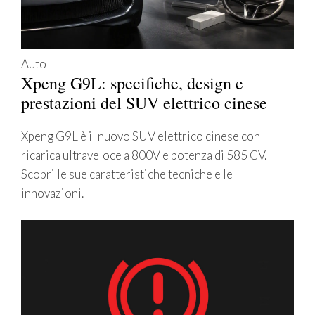
Auto
Xpeng G9L: specifiche, design e
prestazioni del SUV elettrico cinese
Xpeng G9L è il nuovo SUV elettrico cinese con
ricarica ultraveloce a 800V e potenza di 585 CV.
Scopri le sue caratteristiche tecniche e le
innovazioni.