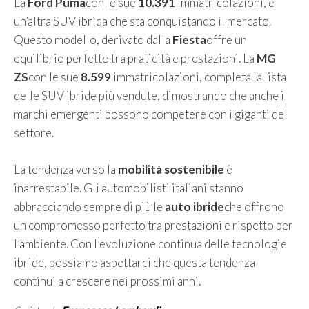
La
Ford Puma
con le sue
10.391
immatricolazioni, è
un’altra SUV ibrida che sta conquistando il mercato.
Questo modello, derivato dalla
Fiesta
offre un
equilibrio perfetto tra praticità e prestazioni. La
MG
ZS
con le sue
8.599
immatricolazioni, completa la lista
delle SUV ibride più vendute, dimostrando che anche i
marchi emergenti possono competere con i giganti del
settore.
La tendenza verso la
mobilità sostenibile
è
inarrestabile. Gli automobilisti italiani stanno
abbracciando sempre di più le
auto ibride
che offrono
un compromesso perfetto tra prestazioni e rispetto per
l’ambiente. Con l’evoluzione continua delle tecnologie
ibride, possiamo aspettarci che questa tendenza
continui a crescere nei prossimi anni.