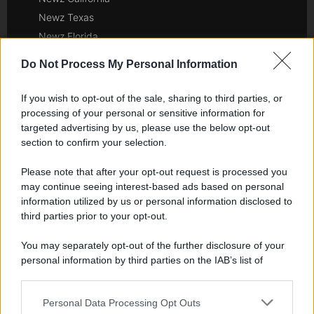
Newz Texas
Newz Florida
Newz New York
Do Not Process My Personal Information
Newz Pennsylvania
Newz Illinois
If you wish to opt-out of the sale, sharing to third parties, or
Newz Ohio
processing of your personal or sensitive information for
targeted advertising by us, please use the below opt-out
Gameland
section to confirm your selection.
Hig Tech Mag
Scoop Mag
Please note that after your opt-out request is processed you
may continue seeing interest-based ads based on personal
Lgbtqia News
information utilized by us or personal information disclosed to
Motors Magazine 365
third parties prior to your opt-out.
Day Travel 365
Home Magazine 365
You may separately opt-out of the further disclosure of your
personal information by third parties on the IAB’s list of
Cineverse Magazine
downstream participants.
SecondHomeMagazine
Personal Data Processing Opt Outs
This information may also be disclosed by us to third parties