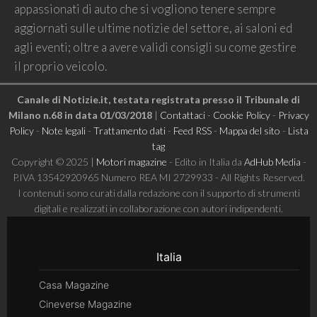
appassionati di auto che si vogliono tenere sempre
aggiornati sulle ultime notizie del settore, ai saloni ed
agli eventi; oltre a avere validi consigli su come gestire
il proprio veicolo.
Canale di Notizie.it, testata registrata presso il Tribunale di
Milano n.68 in data 01/03/2018
|
Contattaci
-
Cookie Policy
-
Privacy
Policy
-
Note legali
-
Trattamento dati
-
Feed RSS
-
Mappa del sito
-
Lista
tag
Copyright © 2025 |
Motori magazine
- Edito in Italia da
AdHub Media
-
P.IVA 13542920965 Numero REA MI 2729933 - All Rights Reserved.
I contenuti sono curati dalla redazione con il supporto di strumenti
digitali e realizzati in collaborazione con autori indipendenti.
Italia
Casa Magazine
Cineverse Magazine