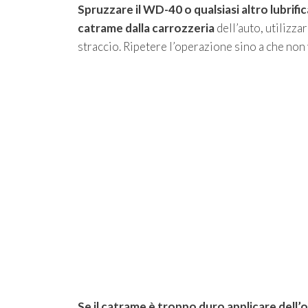
Spruzzare il WD-40 o qualsiasi altro lubrifi
catrame dalla carrozzeria
dell’auto, utilizz
straccio. Ripetere l’operazione sino a che non
Se il catrame è troppo duro applicare dell’o