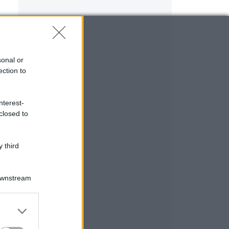
sonal or
ection to
nterest-
closed to
 third
Downstream
er and store
to grant or
ed purposes