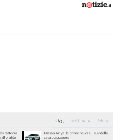
Oggi
Settimana
Mese
als rafforza
Nissan Ariya: le prime news sul suv della
di grafite
casa giapponese