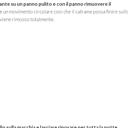
cante su un panno pulito e con il panno rimuovere il
are un movimento circolare così che il catrame possa finire sull
 viene rimosso totalmente.
lio sulla macchia e lasciare riposare per tutta la notte
,