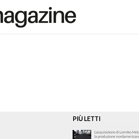
PIÙ LETTI
L’acquisizione di Lomiko Met
la produzione nordamericana 