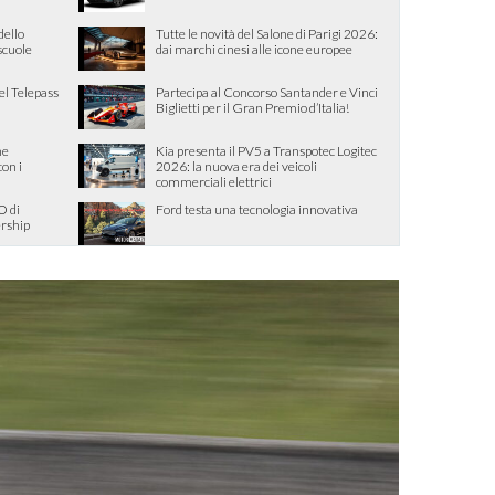
dello
Tutte le novità del Salone di Parigi 2026:
 scuole
dai marchi cinesi alle icone europee
el Telepass
Partecipa al Concorso Santander e Vinci
Biglietti per il Gran Premio d’Italia!
me
Kia presenta il PV5 a Transpotec Logitec
con i
2026: la nuova era dei veicoli
commerciali elettrici
O di
Ford testa una tecnologia innovativa
ership