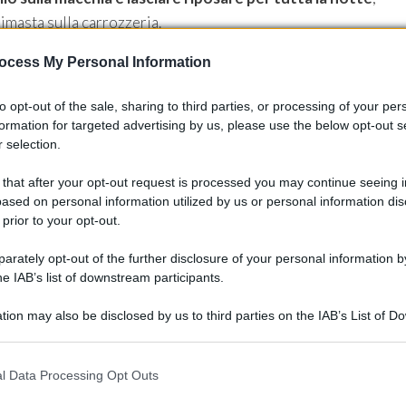
imasta sulla carrozzeria.
ocess My Personal Information
erificare se il catrame è ancora presente. Se lo è applicare
to opt-out of the sale, sharing to third parties, or processing of your per
formation for targeted advertising by us, please use the below opt-out s
 non è stata rimossa è bene
rivolgersi ad un professionista
 selection.
i
legati al voler a tutti costi rimuovere la macchia.
 that after your opt-out request is processed you may continue seeing i
ased on personal information utilized by us or personal information dis
ne del catrame dalla carrozzeria di un’automobile.
 prior to your opt-out.
rately opt-out of the further disclosure of your personal information by
i dell’auto, i rimedi
he IAB’s list of downstream participants.
tion may also be disclosed by us to third parties on the IAB’s List of 
 that may further disclose it to other third parties.
 that this website/app uses one or more Google services and may gath
l Data Processing Opt Outs
including but not limited to your visit or usage behaviour. You may click 
 to Google and its third-party tags to use your data for below specifi