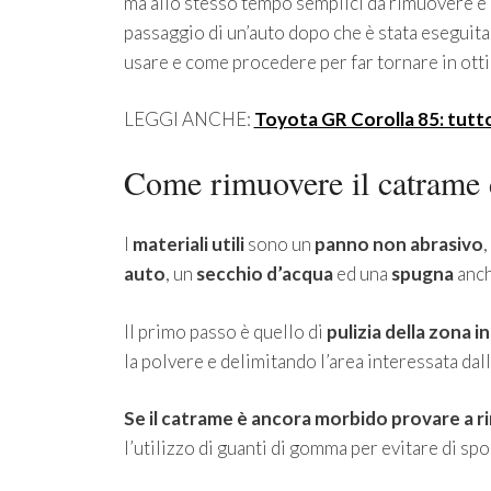
ma allo stesso tempo semplici da rimuovere è i
passaggio di un’auto dopo che è stata eseguita l
usare e come procedere per far tornare in otti
LEGGI ANCHE:
Toyota GR Corolla 85: tutto
Come rimuovere il catrame d
I
materiali utili
sono un
panno non abrasivo
,
auto
, un
secchio d’acqua
ed una
spugna
anch
Il primo passo è quello di
pulizia della zona 
la polvere e delimitando l’area interessata dal
Se il catrame è ancora morbido provare a r
l’utilizzo di guanti di gomma per evitare di spo