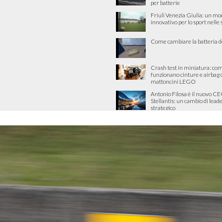
per batterie
Friuli Venezia Giulia: un mo
innovativo per lo sport nelle
Come cambiare la batteria d
Crash test in miniatura: co
funzionano cinture e airbag 
mattoncini LEGO
Antonio Filosa è il nuovo CE
Stellantis: un cambio di lead
strategico