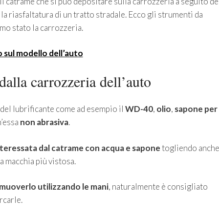
l catrame che si può depositare sulla carrozzeria a seguito de
a riasfaltatura di un tratto stradale. Ecco gli strumenti da
mo stato la carrozzeria.
 sul modello dell’auto
alla carrozzeria dell’auto
 del lubrificante come ad esempio il
WD-40
,
olio
,
sapone per
’essa
non abrasiva
.
interessata dal catrame con acqua e sapone
togliendo anch
la macchia più vistosa.
imuoverlo utilizzando le mani
, naturalmente è consigliato
rcarle.