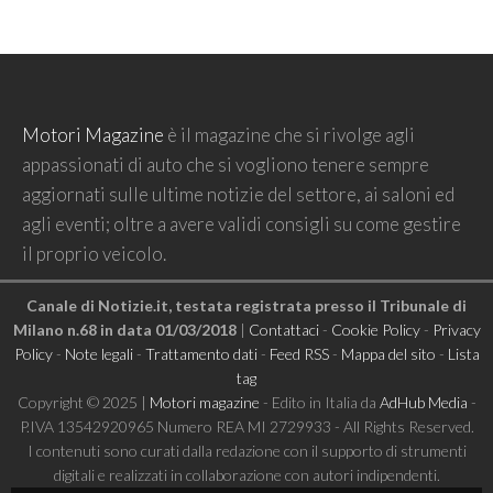
Motori Magazine
è il magazine che si rivolge agli
appassionati di auto che si vogliono tenere sempre
aggiornati sulle ultime notizie del settore, ai saloni ed
agli eventi; oltre a avere validi consigli su come gestire
il proprio veicolo.
Canale di Notizie.it, testata registrata presso il Tribunale di
Milano n.68 in data 01/03/2018
|
Contattaci
-
Cookie Policy
-
Privacy
Policy
-
Note legali
-
Trattamento dati
-
Feed RSS
-
Mappa del sito
-
Lista
tag
Copyright © 2025 |
Motori magazine
- Edito in Italia da
AdHub Media
-
P.IVA 13542920965 Numero REA MI 2729933 - All Rights Reserved.
I contenuti sono curati dalla redazione con il supporto di strumenti
digitali e realizzati in collaborazione con autori indipendenti.