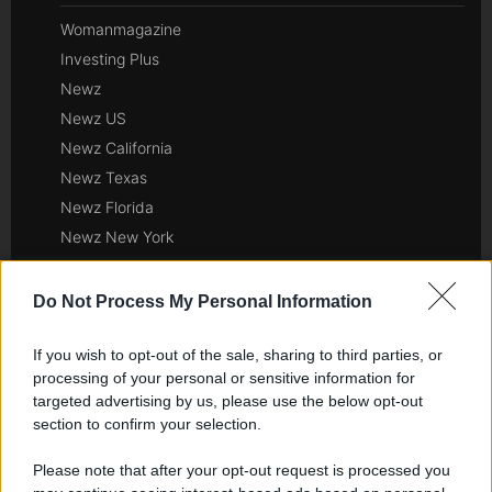
Womanmagazine
Investing Plus
Newz
Newz US
Newz California
Newz Texas
Newz Florida
Newz New York
Newz Pennsylvania
Newz Illinois
Do Not Process My Personal Information
Newz Ohio
If you wish to opt-out of the sale, sharing to third parties, or
Gameland
processing of your personal or sensitive information for
Hig Tech Mag
targeted advertising by us, please use the below opt-out
Scoop Mag
section to confirm your selection.
Lgbtqia News
Please note that after your opt-out request is processed you
Motors Magazine 365