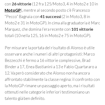
con
26 vittorie
(12 fra 125/Moto3, 4 in Moto2 e 10 in
MotoGP
), mentre al secondo posto c’è Francesco
“Pecco” Bagnaia con
41 successi
(2 in Moto3, 8 in
Moto2 e 31 in MotoGP). In cima alla graduatoria è Marc
Marquez, che domina l’era recente con
101 vittorie
totali (10 nella 125, 16 in Moto2 e 75 in MotoGP).
Per misurare la portata del risultato di Alonso è utile
osservare anche i numeri di altri protagonisti: Marco
Bezzecchi è fermo a 16 vittorie complessive, Brad
Binder a 17, Enea Bastianini a 13 e Fabio Quartararo a
12. Va però considerato che Alonso non ha ancora
affrontato stabilmente la classe regina: il confronto con
la MotoGP rimane un passaggio aperto, ma i risultati
ottenuti nelle categorie inferiori testimoniano un
talento già ben definito.