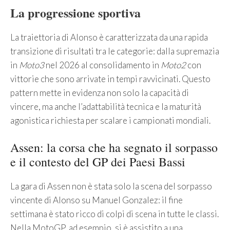
La progressione sportiva
La traiettoria di Alonso è caratterizzata da una rapida
transizione di risultati tra le categorie: dalla supremazia
in
Moto3
nel 2026 al consolidamento in
Moto2
con
vittorie che sono arrivate in tempi ravvicinati. Questo
pattern mette in evidenza non solo la capacità di
vincere, ma anche l’adattabilità tecnica e la maturità
agonistica richiesta per scalare i campionati mondiali.
Assen: la corsa che ha segnato il sorpasso
e il contesto del GP dei Paesi Bassi
La gara di Assen non è stata solo la scena del sorpasso
vincente di Alonso su Manuel Gonzalez: il fine
settimana è stato ricco di colpi di scena in tutte le classi.
Nella MotoGP, ad esempio, si è assistito a una