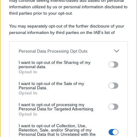
may continue seeing interest-based ads based on personal
Day Travel 365
information utilized by us or personal information disclosed to
Home Magazine 365
third parties prior to your opt-out.
Cineverse Magazine
You may separately opt-out of the further disclosure of your
SecondHomeMagazine
personal information by third parties on the IAB’s list of
downstream participants.
Personal Data Processing Opt Outs
This information may also be disclosed by us to third parties
Francia
on the IAB’s List of Downstream Participants that may further
I want to opt-out of the Sharing of my
disclose it to other third parties.
personal data.
InvestirMag
Opted In
Please note that this website/app uses one or more Google
services and may gather and store information including but
I want to opt-out of the Sale of my
Germania
Personal Data.
not limited to your visit or usage behaviour. You may click to
Opted In
grant or deny consent to Google and its third-party tags to
Investieren24
use your data for below specified purposes in below Google
I want to opt-out of processing my
consent section.
Personal Data for Targeted Advertising.
UK
Opted In
News Hub UK
I want to opt-out of Collection, Use,
Retention, Sale, and/or Sharing of my
Lgbtq News
Personal Data that Is Unrelated with the