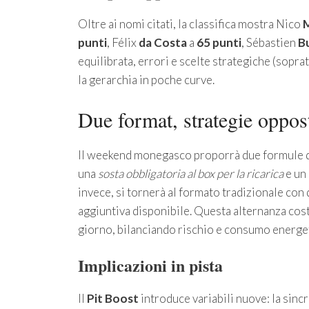
Oltre ai nomi citati, la classifica mostra Nico
M
punti
, Félix
da Costa
a
65 punti
, Sébastien
B
equilibrata, errori e scelte strategiche (soprat
la gerarchia in poche curve.
Due format, strategie oppos
Il weekend monegasco proporrà due formule dif
una
sosta obbligatoria al box per la ricarica
e un
invece, si tornerà al formato tradizionale con
aggiuntiva disponibile. Questa alternanza cost
giorno, bilanciando rischio e consumo energe
Implicazioni in pista
Il
Pit Boost
introduce variabili nuove: la sincro