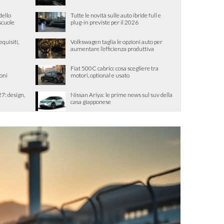
dello
Tutte le novità sulle auto ibride full e
 scuole
plug-in previste per il 2026
quisiti,
Volkswagen taglia le opzioni auto per
aumentare l’efficienza produttiva
Fiat 500C cabrio: cosa scegliere tra
ioni
motori, optional e usato
7: design,
Nissan Ariya: le prime news sul suv della
casa giapponese