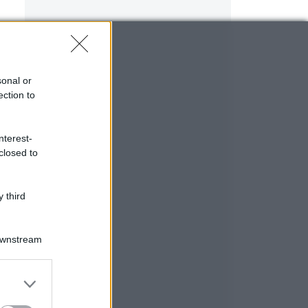
o
sonal or
ection to
nterest-
closed to
 third
Downstream
er and store
to grant or
ed purposes