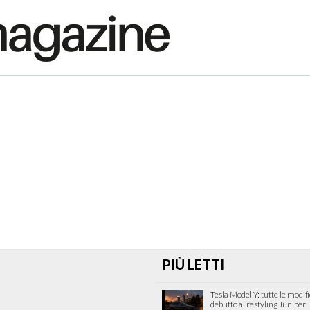
PIÙ LETTI
Tesla Model Y: tutte le modif
debutto al restyling Juniper