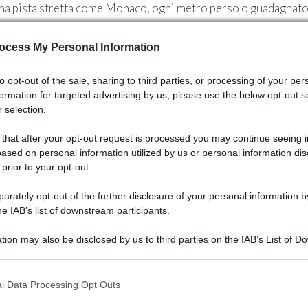
 una pista stretta come Monaco, ogni metro perso o guadagnat
dagnate o perse, rendendo fondamentali la rapidità dei box e
ocess My Personal Information
to opt-out of the sale, sharing to third parties, or processing of your per
formation for targeted advertising by us, please use the below opt-out s
 selection.
 that after your opt-out request is processed you may continue seeing i
ased on personal information utilized by us or personal information dis
 prior to your opt-out.
rately opt-out of the further disclosure of your personal information by
he IAB’s list of downstream participants.
tion may also be disclosed by us to third parties on the IAB’s List of 
 that may further disclose it to other third parties.
 that this website/app uses one or more Google services and may gath
l Data Processing Opt Outs
including but not limited to your visit or usage behaviour. You may click 
ura televisiva
 to Google and its third-party tags to use your data for below specifi