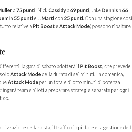
uller
a
75 punti
, Nick
Cassidy
a
69 punti
, Jake
Dennis
a
66
uemi
a
55 punti
e J.
Marti
con
25 punti
. Con una stagione cos
tutto relative a
Pit Boost
e
Attack Mode
) possono ribaltare
te
ferenti: la gara di sabato adotterà il
Pit Boost
, che prevede
 solo
Attack Mode
della durata di sei minuti. La domenica,
 due
Attack Mode
per un totale di otto minuti di potenza
ringerà team e piloti a preparare strategie separate per ogni
tico.
nizzazione della sosta, il traffico in pit lane e la gestione dell