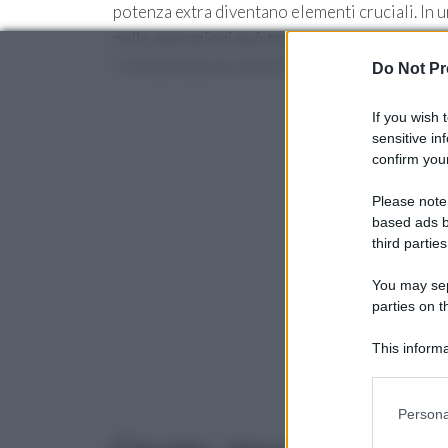
potenza extra diventano elementi cruciali. In
nelle operazioni può tradursi in posizioni gua
l’interpretazione delle finestre strategiche.
Do Not Pr
If you wish 
sensitive in
confirm your
Please note
based ads b
third parties
You may sepa
parties on t
This informa
Participants
Please note
Persona
information 
Circuito, precedenti e copert
deny consent