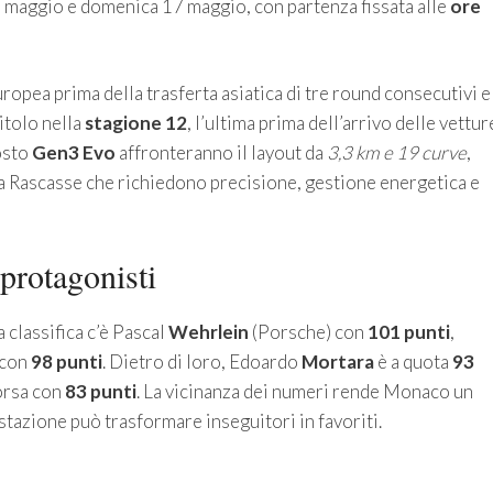
 maggio e domenica 17 maggio, con partenza fissata alle
ore
opea prima della trasferta asiatica di tre round consecutivi e
itolo nella
stagione 12
, l’ultima prima dell’arrivo delle vettur
osto
Gen3 Evo
affronteranno il layout da
3,3 km e 19 curve
,
e la Rascasse che richiedono precisione, gestione energetica e
 protagonisti
a classifica c’è Pascal
Wehrlein
(Porsche) con
101 punti
,
 con
98 punti
. Dietro di loro, Edoardo
Mortara
è a quota
93
orsa con
83 punti
. La vicinanza dei numeri rende Monaco un
tazione può trasformare inseguitori in favoriti.