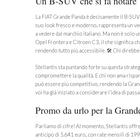
Un B-SUV che si fa notare
La FIAT Grande Panda è decisamente il B-SUV de
suo look fresco e moderno, rappresenta un ver
a vedere dal marchio italiano. Ma non è solo 
Opel Frontera e Citroen C3, il che significa ch
rendendo tutto più accessibile. 🛠️ Chi direbbe 
Stellantis sta puntando forte su questa strateg
compromettere la qualità. E chi non ama rispar
può essere più competitivo, rendendo la Grande
voi ha già iniziato a considerare l’idea di pass
Promo da urlo per la Grande
Parliamo di cifre! Al momento, Stellantis offr
anticipo di 5.641 euro, con rate mensili di 199