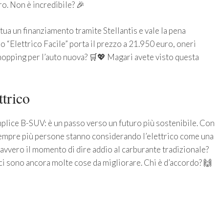
ro. Non è incredibile? 🎉
tua un finanziamento tramite Stellantis e vale la pena
o “Elettrico Facile” porta il prezzo a 21.950 euro, oneri
à shopping per l’auto nuova? 🛒💖 Magari avete visto questa
ttrico
plice B-SUV: è un passo verso un futuro più sostenibile. Con
empre più persone stanno considerando l’elettrico come una
davvero il momento di dire addio al carburante tradizionale?
a ci sono ancora molte cose da migliorare. Chi è d’accordo? 🙌