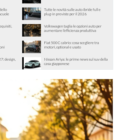
dello
Tutte le novità sulle auto ibride full e
 scuole
plug-in previste per il 2026
quisiti,
Volkswagen taglia le opzioni auto per
aumentare l’efficienza produttiva
Fiat 500C cabrio: cosa scegliere tra
ioni
motori, optional e usato
7: design,
Nissan Ariya: le prime news sul suv della
casa giapponese