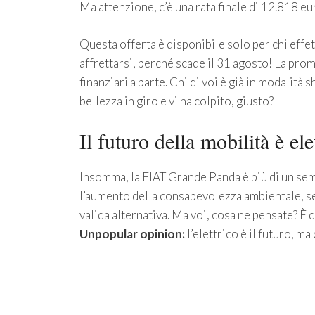
Ma attenzione, c’è una rata finale di 12.818 eu
Questa offerta è disponibile solo per chi effet
affrettarsi, perché scade il 31 agosto! La prom
finanziari a parte. Chi di voi è già in modalit
bellezza in giro e vi ha colpito, giusto?
Il futuro della mobilità è ele
Insomma, la FIAT Grande Panda è più di un sem
l’aumento della consapevolezza ambientale, s
valida alternativa. Ma voi, cosa ne pensate? È 
Unpopular opinion:
l’elettrico è il futuro, m