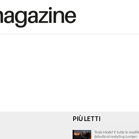
PIÙ LETTI
Tesla Model Y: tutte le modif
debutto al restyling Juniper