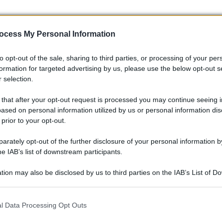
ocess My Personal Information
to opt-out of the sale, sharing to third parties, or processing of your per
formation for targeted advertising by us, please use the below opt-out s
 selection.
 that after your opt-out request is processed you may continue seeing i
ased on personal information utilized by us or personal information dis
 prior to your opt-out.
 stile, convenienza e sostenibilità, la FIAT Grande Panda
rately opt-out of the further disclosure of your personal information by
isogno. E non dimenticate di farmi sapere le vostre
he IAB’s list of downstream participants.
e siete pronte a scoprire la nuova era della mobilità!
tion may also be disclosed by us to third parties on the IAB’s List of 
 that may further disclose it to other third parties.
 that this website/app uses one or more Google services and may gath
l Data Processing Opt Outs
including but not limited to your visit or usage behaviour. You may click 
 to Google and its third-party tags to use your data for below specifi