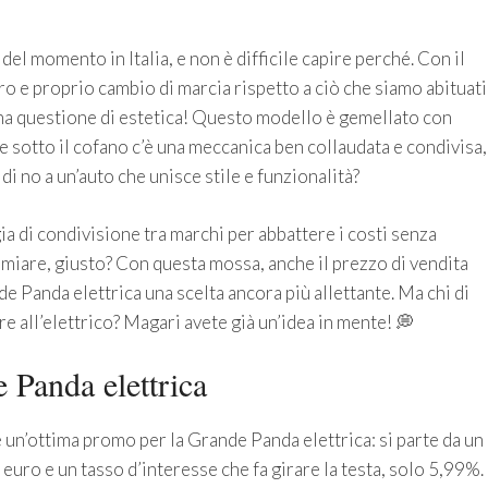
l momento in Italia, e non è difficile capire perché. Con il
o e proprio cambio di marcia rispetto a ciò che siamo abituati
una questione di estetica! Questo modello è gemellato con
e sotto il cofano c’è una meccanica ben collaudata e condivisa,
di no a un’auto che unisce stile e funzionalità?
ia di condivisione tra marchi per abbattere i costi senza
miare, giusto? Con questa mossa, anche il prezzo di vendita
 Panda elettrica una scelta ancora più allettante. Ma chi di
are all’elettrico? Magari avete già un’idea in mente! 💭
 Panda elettrica
e un’ottima promo per la Grande Panda elettrica: si parte da un
 euro e un tasso d’interesse che fa girare la testa, solo 5,99%.