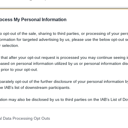
ocess My Personal Information
to opt-out of the sale, sharing to third parties, or processing of your per
formation for targeted advertising by us, please use the below opt-out s
 selection.
 that after your opt-out request is processed you may continue seeing i
ased on personal information utilized by us or personal information dis
 prior to your opt-out.
rately opt-out of the further disclosure of your personal information by
he IAB’s list of downstream participants.
tion may also be disclosed by us to third parties on the IAB’s List of 
 that may further disclose it to other third parties.
r portare una ventata di freschezza nel mercato dei van
 that this website/app uses one or more Google services and may gath
l Data Processing Opt Outs
passionati di auto e per chi cerca soluzioni di trasporto
including but not limited to your visit or usage behaviour. You may click 
 to Google and its third-party tags to use your data for below specifi