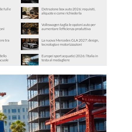
de full e
Detrazione box auto 2026: requisiti,
aliquote e come richiederla
Volkswagen taglia le opzioni auto per
ioni
aumentare l’efficienza produttiva
ere tra
La nuova Mercedes GLA 2027: design,
tecnologia e motorizzazioni
dello
Europei sport acquatici 2026: l’Italia in
 scuole
testa al medagliere