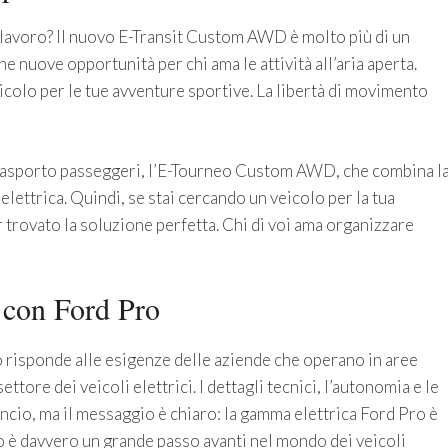
r lavoro? Il nuovo E-Transit Custom AWD è molto più di un
e nuove opportunità per chi ama le attività all’aria aperta.
colo per le tue avventure sportive. La libertà di movimento
 trasporto passeggeri, l’E-Tourneo Custom AWD, che combina l
 elettrica. Quindi, se stai cercando un veicolo per la tua
r trovato la soluzione perfetta. Chi di voi ama organizzare
 con Ford Pro
risponde alle esigenze delle aziende che operano in aree
settore dei veicoli elettrici. I dettagli tecnici, l’autonomia e le
ancio, ma il messaggio è chiaro: la gamma elettrica Ford Pro è
o è davvero un grande passo avanti nel mondo dei veicoli