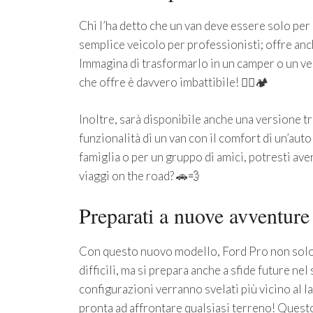
Chi l’ha detto che un van deve essere solo pe
semplice veicolo per professionisti; offre anch
Immagina di trasformarlo in un camper o un vei
che offre è davvero imbattibile! 🚴‍♂️🏕️
Inoltre, sarà disponibile anche una versione
funzionalità di un van con il comfort di un’auto
famiglia o per un gruppo di amici, potresti ave
viaggi on the road? 🚗💨
Preparati a nuove avventure
Con questo nuovo modello, Ford Pro non solo 
difficili, ma si prepara anche a sfide future nel 
configurazioni verranno svelati più vicino al l
pronta ad affrontare qualsiasi terreno! Quest