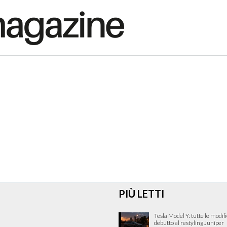
PIÙ LETTI
Tesla Model Y: tutte le modif
debutto al restyling Juniper