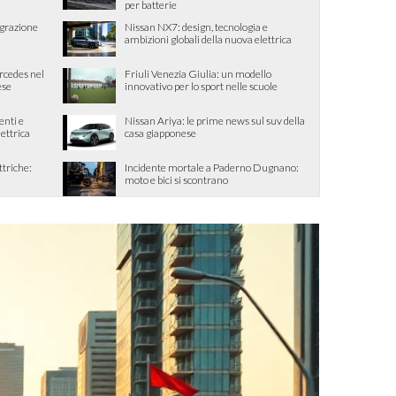
per batterie
egrazione
Nissan NX7: design, tecnologia e
ambizioni globali della nuova elettrica
ercedes nel
Friuli Venezia Giulia: un modello
ese
innovativo per lo sport nelle scuole
enti e
Nissan Ariya: le prime news sul suv della
lettrica
casa giapponese
ttriche:
Incidente mortale a Paderno Dugnano:
moto e bici si scontrano