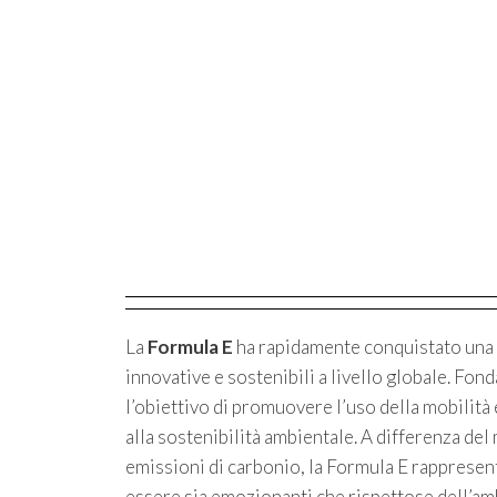
La
Formula E
ha rapidamente conquistato una p
innovative e sostenibili a livello globale. Fon
l’obiettivo di promuovere l’uso della mobilità e
alla sostenibilità ambientale. A differenza de
emissioni di carbonio, la Formula E rappresen
essere sia emozionanti che rispettose dell’am