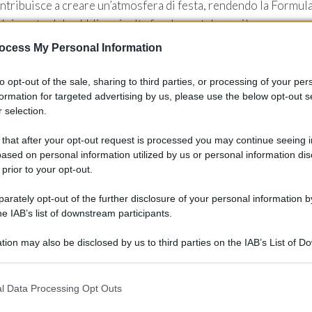
 contribuisce a creare un’atmosfera di festa, rendendo la Formul
volgimento del pubblico risulta fondamentale per il successo
 sull’importanza della
mobilità elettrica
.
ocess My Personal Information
la E
to opt-out of the sale, sharing to third parties, or processing of your per
formation for targeted advertising by us, please use the below opt-out s
 selection.
 trova ad affrontare sfide significative. La crescente
he, unita all’esigenza di
innovazione
continua, richiede alle
 that after your opt-out request is processed you may continue seeing i
ogie e alle aspettative del pubblico. Inoltre, il
ased on personal information utilized by us or personal information dis
 prior to your opt-out.
e e
sostenibilità
risulta cruciale per il futuro della
e sponsor e investimenti, in un mercato delle corse
rately opt-out of the further disclosure of your personal information by
he IAB’s list of downstream participants.
tion may also be disclosed by us to third parties on the IAB’s List of 
 that may further disclose it to other third parties.
 that this website/app uses one or more Google services and may gath
l Data Processing Opt Outs
including but not limited to your visit or usage behaviour. You may click 
 to Google and its third-party tags to use your data for below specifi