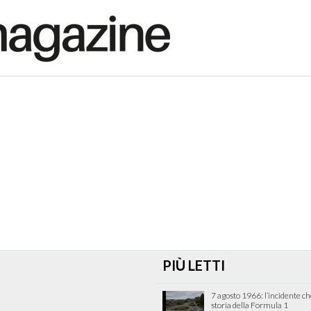
PIÙ LETTI
7 agosto 1966: l’incidente c
storia della Formula 1