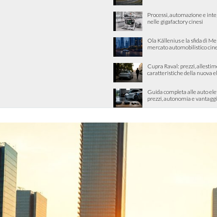
Processi, automazione e int
nelle gigafactory cinesi
Ola Källenius e la sfida di M
mercato automobilistico cin
Cupra Raval: prezzi, allestim
caratteristiche della nuova e
Guida completa alle auto ele
prezzi, autonomia e vantaggi