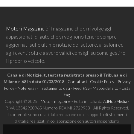
Motori Magazine
è il magazine che si rivolge agli
appassionati di auto che si vogliono tenere sempre
aggiornati sulle ultime notizie del settore, ai saloni ed
agli eventi; oltre a avere validi consigli su come gestire
il proprio veicolo.
Canale di Notizie.it, testata registrata presso il Tribunale di
Milano n.68 in data 01/03/2018
|
Contattaci
-
Cookie Policy
-
Privacy
Policy
-
Note legali
-
Trattamento dati
-
Feed RSS
-
Mappa del sito
-
Lista
tag
Copyright © 2025 |
Motori magazine
- Edito in Italia da
AdHub Media
-
P.IVA 13542920965 Numero REA MI 2729933 - All Rights Reserved.
I contenuti sono curati dalla redazione con il supporto di strumenti
digitali e realizzati in collaborazione con autori indipendenti.