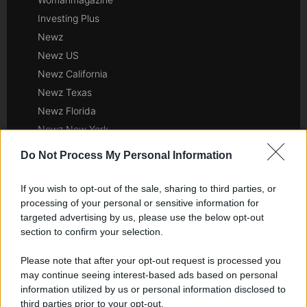
Investing Plus
Newz
Newz US
Newz California
Newz Texas
Newz Florida
Newz New York
Newz Pennsylvania
Do Not Process My Personal Information
Newz Illinois
Newz Ohio
If you wish to opt-out of the sale, sharing to third parties, or
Gameland
processing of your personal or sensitive information for
targeted advertising by us, please use the below opt-out
Hig Tech Mag
section to confirm your selection.
Scoop Mag
Lgbtqia News
Please note that after your opt-out request is processed you
may continue seeing interest-based ads based on personal
Motors Magazine 365
information utilized by us or personal information disclosed to
Day Travel 365
third parties prior to your opt-out.