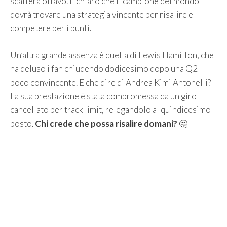
scatterà ottavo. È chiaro che il campione del mondo
dovrà trovare una strategia vincente per risalire e
competere per i punti.
Un’altra grande assenza è quella di Lewis Hamilton, che
ha deluso i fan chiudendo dodicesimo dopo una Q2
poco convincente. E che dire di Andrea Kimi Antonelli?
La sua prestazione è stata compromessa da un giro
cancellato per track limit, relegandolo al quindicesimo
posto.
Chi crede che possa risalire domani?
🤔