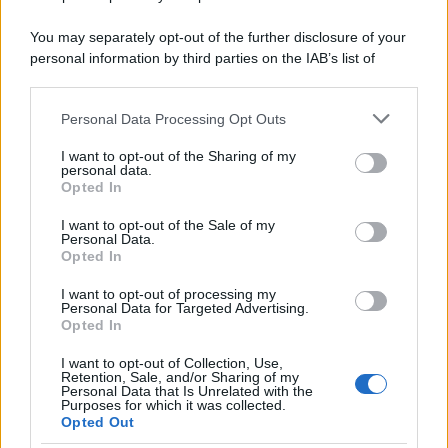
Home Magazine 365
Cineverse Magazine
You may separately opt-out of the further disclosure of your
personal information by third parties on the IAB’s list of
SecondHomeMagazine
downstream participants.
Personal Data Processing Opt Outs
This information may also be disclosed by us to third parties
on the IAB’s List of Downstream Participants that may further
I want to opt-out of the Sharing of my
Francia
disclose it to other third parties.
personal data.
Opted In
Please note that this website/app uses one or more Google
InvestirMag
services and may gather and store information including but
I want to opt-out of the Sale of my
Personal Data.
not limited to your visit or usage behaviour. You may click to
Germania
Opted In
grant or deny consent to Google and its third-party tags to
use your data for below specified purposes in below Google
Investieren24
I want to opt-out of processing my
consent section.
Personal Data for Targeted Advertising.
Opted In
UK
I want to opt-out of Collection, Use,
Retention, Sale, and/or Sharing of my
News Hub UK
Personal Data that Is Unrelated with the
Lgbtq News
Purposes for which it was collected.
Opted Out