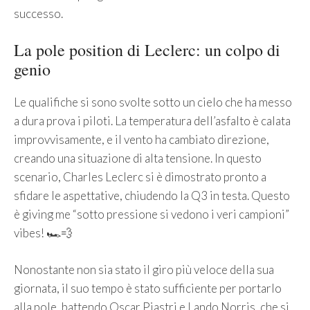
successo.
La pole position di Leclerc: un colpo di
genio
Le qualifiche si sono svolte sotto un cielo che ha messo
a dura prova i piloti. La temperatura dell’asfalto è calata
improvvisamente, e il vento ha cambiato direzione,
creando una situazione di alta tensione. In questo
scenario, Charles Leclerc si è dimostrato pronto a
sfidare le aspettative, chiudendo la Q3 in testa. Questo
è giving me “sotto pressione si vedono i veri campioni”
vibes! 🏎️💨
Nonostante non sia stato il giro più veloce della sua
giornata, il suo tempo è stato sufficiente per portarlo
alla pole, battendo Oscar Piastri e Lando Norris, che si