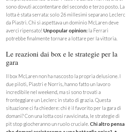
sono dovuti accontentare del secondo e terzo posto. La
lotta è stata serrata: solo 26 millesimi separano Leclerc
da Piastri. Chi si aspettava un dominio McLaren deve
averci ripensato!
Unpopular opinion:
la Ferrari
potrebbe finalmente tornare a lottare per la vittoria.
Le reazioni dai box e le strategie per la
gara
Il box McLaren non ha nascosto la propria delusione. I
due piloti, Piastri e Norris, hanno fatto un lavoro
incredibile nel weekend, ma si sono trovati a
fronteggiare un Leclerc in stato di grazia. Questa
situazione ci fa chiedere: chi è il favorito per la gara di
domani? Con una lotta così ravvicinata, le strategie di
pit stop giocheranno un ruolo cruciale.
Chi altro pensa
che domani assisteremo a una battaglia epica?
🔥