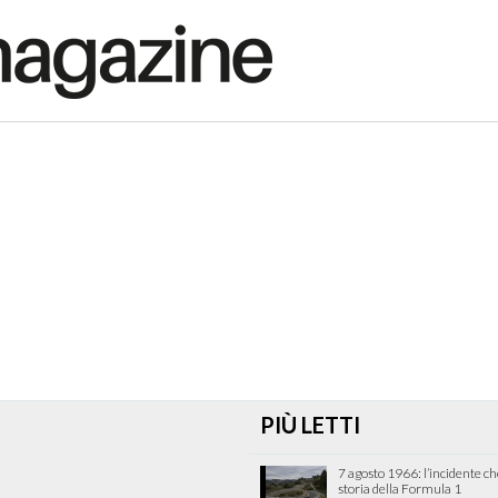
PIÙ LETTI
7 agosto 1966: l’incidente c
storia della Formula 1