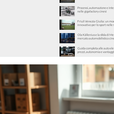
Processi, automazione e int
nelle gigafactory cinesi
Friuli Venezia Giulia: un mo
innovativo per lo sport nelle
Ola Källenius e la sfida di M
mercato automobilistico cin
Guida completa alle auto ele
prezzi, autonomia e vantaggi