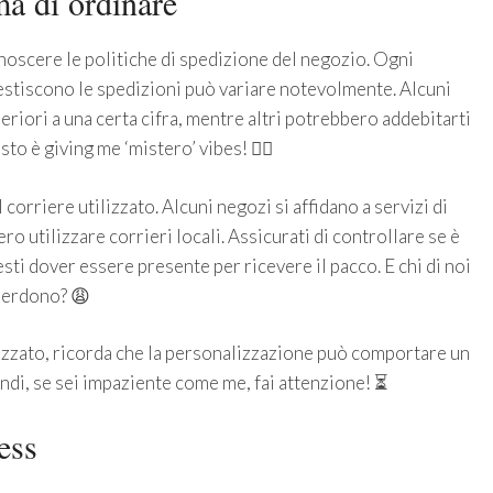
ma di ordinare
oscere le politiche di spedizione del negozio. Ogni
 gestiscono le spedizioni può variare notevolmente. Alcuni
eriori a una certa cifra, mentre altri potrebbero addebitarti
o è giving me ‘mistero’ vibes! 🕵️‍♀️
corriere utilizzato. Alcuni negozi si affidano a servizi di
o utilizzare corrieri locali. Assicurati di controllare se è
sti dover essere presente per ricevere il pacco. E chi di noi
 perdono? 😩
lizzato, ricorda che la personalizzazione può comportare un
indi, se sei impaziente come me, fai attenzione! ⏳
ess