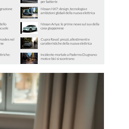
per batterie
egrazione
Nissan NX7: design, tecnologia e
ambizioni globali della nuova elettrica
dello
Nissan Ariya: le prime news sul suv della
 scuole
casa giapponese
ercedes nel
Cupra Raval: prezzi, allestimenti e
ese
caratteristiche della nuova elettrica
ttriche:
Incidente mortale a Paderno Dugnano:
moto e bici si scontrano