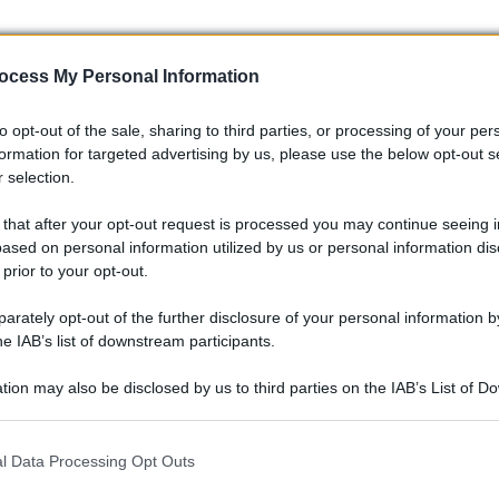
ocess My Personal Information
to opt-out of the sale, sharing to third parties, or processing of your per
formation for targeted advertising by us, please use the below opt-out s
 selection.
appi che di solito non è possibile restituirlo. È un peccato, m
 that after your opt-out request is processed you may continue seeing i
ti devono essere restituiti insieme all’acquisto principale.
ased on personal information utilized by us or personal information dis
 prior to your opt-out.
ienza d’acquisto senza intoppi
rately opt-out of the further disclosure of your personal information by
he IAB’s list of downstream participants.
 che potrebbero salvarti la pelle: prima di acquistare, verific
tion may also be disclosed by us to third parties on the IAB’s List of 
are mai per scontato che siano le stesse di altri negozi.
 that may further disclose it to other third parties.
ituisci un prodotto. Un errore comune è non includere il
 that this website/app uses one or more Google services and may gath
l Data Processing Opt Outs
reso, il che può portare a ritardi e problemi.
including but not limited to your visit or usage behaviour. You may click 
 to Google and its third-party tags to use your data for below specifi