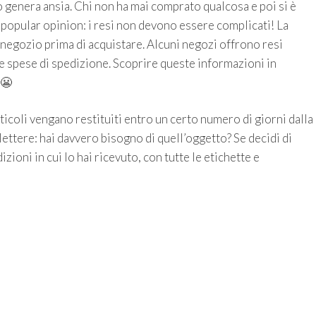
 genera ansia. Chi non ha mai comprato qualcosa e poi si è
popular opinion: i resi non devono essere complicati! La
l negozio prima di acquistare. Alcuni negozi offrono resi
le spese di spedizione. Scoprire queste informazioni in
 😬
ticoli vengano restituiti entro un certo numero di giorni dalla
ettere: hai davvero bisogno di quell’oggetto? Se decidi di
izioni in cui lo hai ricevuto, con tutte le etichette e