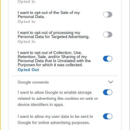
Opted In
Please note that this website/app uses one or more Google
Investeren 24
services and may gather and store information including but
I want to opt-out of the Sale of my
NL Newz
Personal Data.
not limited to your visit or usage behaviour. You may click to
Opted In
grant or deny consent to Google and its third-party tags to
use your data for below specified purposes in below Google
I want to opt-out of processing my
consent section.
Personal Data for Targeted Advertising.
Opted In
I want to opt-out of Collection, Use,
Retention, Sale, and/or Sharing of my
Personal Data that Is Unrelated with the
Purposes for which it was collected.
Opted Out
Google consents
I want to allow Google to enable storage
related to advertising like cookies on web or
device identifiers in apps.
I want to allow my user data to be sent to
Google for online advertising purposes.