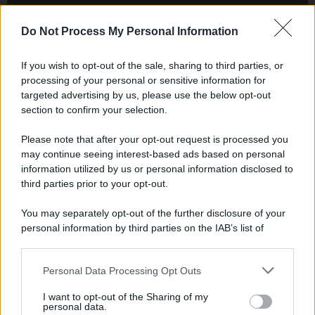
Cineverse Magazine
SecondHomeMagazine
Do Not Process My Personal Information
If you wish to opt-out of the sale, sharing to third parties, or
processing of your personal or sensitive information for
targeted advertising by us, please use the below opt-out
Francia
section to confirm your selection.
InvestirMag
Please note that after your opt-out request is processed you
may continue seeing interest-based ads based on personal
Germania
information utilized by us or personal information disclosed to
third parties prior to your opt-out.
Investieren24
You may separately opt-out of the further disclosure of your
UK
personal information by third parties on the IAB’s list of
downstream participants.
News Hub UK
Lgbtq News
Personal Data Processing Opt Outs
This information may also be disclosed by us to third parties
on the IAB’s List of Downstream Participants that may further
I want to opt-out of the Sharing of my
disclose it to other third parties.
Olanda
personal data.