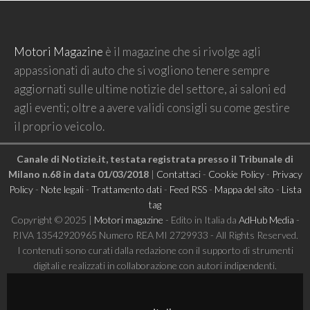
Motori Magazine
è il magazine che si rivolge agli
appassionati di auto che si vogliono tenere sempre
aggiornati sulle ultime notizie del settore, ai saloni ed
agli eventi; oltre a avere validi consigli su come gestire
il proprio veicolo.
Canale di Notizie.it, testata registrata presso il Tribunale di
Milano n.68 in data 01/03/2018
|
Contattaci
-
Cookie Policy
-
Privacy
Policy
-
Note legali
-
Trattamento dati
-
Feed RSS
-
Mappa del sito
-
Lista
tag
Copyright © 2025 |
Motori magazine
- Edito in Italia da
AdHub Media
-
P.IVA 13542920965 Numero REA MI 2729933 - All Rights Reserved.
I contenuti sono curati dalla redazione con il supporto di strumenti
digitali e realizzati in collaborazione con autori indipendenti.