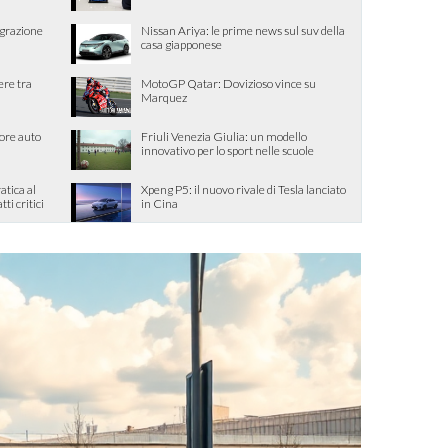
egrazione
Nissan Ariya: le prime news sul suv della
casa giapponese
ere tra
MotoGP Qatar: Dovizioso vince su
Marquez
ore auto
Friuli Venezia Giulia: un modello
innovativo per lo sport nelle scuole
tica al
Xpeng P5: il nuovo rivale di Tesla lanciato
tti critici
in Cina