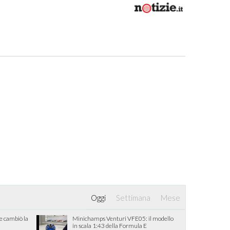
Oggi
Settimana
Mese
he cambiò la
Minichamps Venturi VFE05: il modello
in scala 1:43 della Formula E