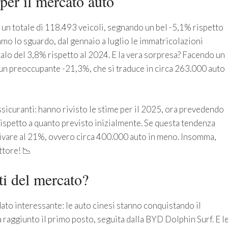
er il mercato auto
 un totale di 118.493 veicoli, segnando un bel -5,1% rispetto
amo lo sguardo, dal gennaio a luglio le immatricolazioni
alo del 3,8% rispetto al 2024. E la vera sorpresa? Facendo un
 un preoccupante -21,3%, che si traduce in circa 263.000 auto
sicuranti: hanno rivisto le stime per il 2025, ora prevedendo
spetto a quanto previsto inizialmente. Se questa tendenza
rrivare al 21%, ovvero circa 400.000 auto in meno. Insomma,
ttore! 📉
ti del mercato?
ato interessante: le auto cinesi stanno conquistando il
raggiunto il primo posto, seguita dalla BYD Dolphin Surf. E l