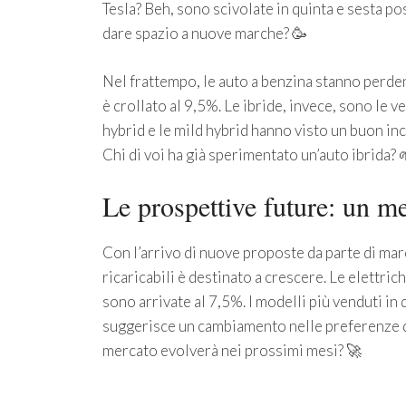
Tesla? Beh, sono scivolate in quinta e sesta p
dare spazio a nuove marche? 🥳
Nel frattempo, le auto a benzina stanno perde
è crollato al 9,5%. Le ibride, invece, sono le v
hybrid e le mild hybrid hanno visto un buon in
Chi di voi ha già sperimentato un’auto ibrida? 
Le prospettive future: un m
Con l’arrivo di nuove proposte da parte di mar
ricaricabili è destinato a crescere. Le elettri
sono arrivate al 7,5%. I modelli più venduti i
suggerisce un cambiamento nelle preferenze d
mercato evolverà nei prossimi mesi? 🚀