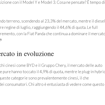
osizione con il Model Y e Model 3. Cosa ne pensate? È tempo di
ndo terreno, scendendo al 23,3% del mercato, mentre il diese
ere regine di luglio, raggiungendo il 44,6% di quota. Le full
cremento, con la Fiat Panda che continua a dominare il mercato
🌱
ercato in evoluzione
chi cinesi come BYD e il Gruppo Chery, il mercato delle auto
che pure hanno toccato il 4,9% di quota, mentre le plug-in hybri
n queste categorie sono prevalentemente cinesi, il che
ei consumatori. Chi altro è entusiasta di vedere come questo