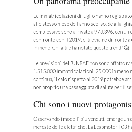
Un panorama preoccupante p
Le immatricolazioni di luglio hanno registrato
allo stesso mese dell’anno scorso. Se allarghi
complessive sono arrivate a 973.396, con un c
confronto con il 2019, ci troviamo di fronte a
in meno. Chi altro ha notato questo trend? 🤔
Le previsioni dell’UNRAE non sono affatto ras
1.515.000 immatricolazioni, 25.000 in meno ri
continua, il calo rispetto al 2019 potrebbe a
non proprio una passeggiata di salute per il se
Chi sono i nuovi protagonis
Osservando i modelli più venduti, emerge un d
mercato delle elettriche! La Leapmotor T03 ha 