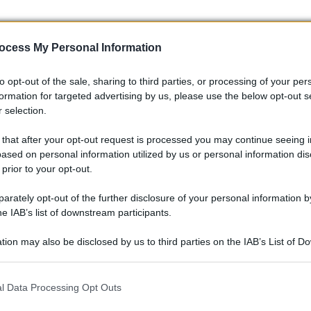
ocess My Personal Information
to opt-out of the sale, sharing to third parties, or processing of your per
formation for targeted advertising by us, please use the below opt-out s
 selection.
 that after your opt-out request is processed you may continue seeing i
ased on personal information utilized by us or personal information dis
 prior to your opt-out.
rately opt-out of the further disclosure of your personal information by
he IAB’s list of downstream participants.
talia sta vivendo un periodo di transizione, con un calo delle
le auto elettriche e ibride. Sarà interessante vedere come i
tion may also be disclosed by us to third parties on the IAB’s List of 
ali modelli domineranno le strade nei prossimi anni.
 that may further disclose it to other third parties.
 that this website/app uses one or more Google services and may gath
l Data Processing Opt Outs
including but not limited to your visit or usage behaviour. You may click 
 to Google and its third-party tags to use your data for below specifi