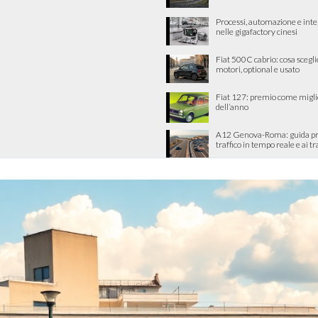
Processi, automazione e int
nelle gigafactory cinesi
Fiat 500C cabrio: cosa scegli
motori, optional e usato
Fiat 127: premio come migli
dell’anno
A12 Genova-Roma: guida pra
traffico in tempo reale e ai tra