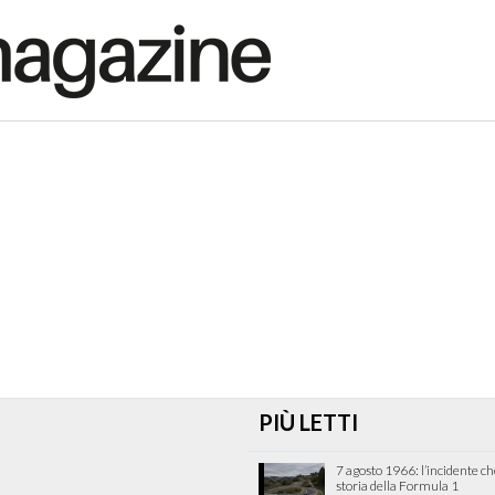
PIÙ LETTI
7 agosto 1966: l’incidente c
storia della Formula 1