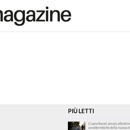
PIÙ LETTI
Cupra Raval: prezzi, allestim
caratteristiche della nuova e