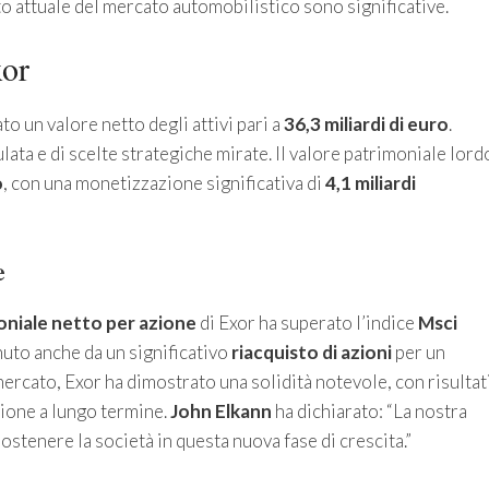
to attuale del mercato automobilistico sono significative.
xor
o un valore netto degli attivi pari a
36,3 miliardi di euro
.
lata e di scelte strategiche mirate. Il valore patrimoniale lord
o
, con una monetizzazione significativa di
4,1 miliardi
e
oniale netto per azione
di Exor ha superato l’indice
Msci
uto anche da un significativo
riacquisto di azioni
per un
mercato, Exor ha dimostrato una solidità notevole, con risultat
sione a lungo termine.
John Elkann
ha dichiarato: “La nostra
sostenere la società in questa nuova fase di crescita.”