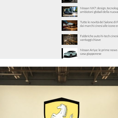
Nissan NX7: design, tecnolog
ambizioni globali della nuova
Tutte le novità del Salone di 
dai marchi cinesi alle icone 
Fabbriche auto hi-tech cinesi
vantaggi chiave
Nissan Ariya: le prime news 
casa giapponese