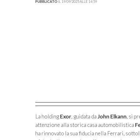
PUBBLICATO
IL 19/09/2025 ALLE 14:59
La holding
Exor
, guidata da
John Elkann
, si p
attenzione alla storica casa automobilistica
Fe
ha rinnovato la sua fiducia nella Ferrari, sotto