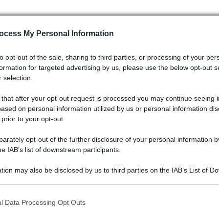
rcussioni per l’industria
ocess My Personal Information
sta su scala globale. Produttori come
Nissan
e
Ford
stanno
to opt-out of the sale, sharing to third parties, or processing of your per
ze significative quali chiusure di stabilimenti e licenziamenti
formation for targeted advertising by us, please use the below opt-out s
ristrutturazione che interesserà i suoi centri di design,
 selection.
ioni in Brasile e California. Questo scenario evidenzia le
stretto ad affrontare.
 that after your opt-out request is processed you may continue seeing i
ased on personal information utilized by us or personal information dis
 prior to your opt-out.
rately opt-out of the further disclosure of your personal information by
he IAB’s list of downstream participants.
tion may also be disclosed by us to third parties on the IAB’s List of 
 that may further disclose it to other third parties.
 that this website/app uses one or more Google services and may gath
l Data Processing Opt Outs
including but not limited to your visit or usage behaviour. You may click 
 to Google and its third-party tags to use your data for below specifi