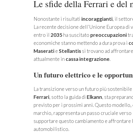
Le sfide della Ferrari e del
Nonostante i risultati
incoraggianti
, il sett
La recente decisione dell’Unione Europea di v
entro il
2035
ha suscitato
preoccupazioni
tra
economiche stanno mettendo a dura prova i
co
Maserati
e
Stellantis
si trovano ad affrontar
attualmente in
cassa integrazione
.
Un futuro elettrico e le opportun
La transizione verso un futuro più sostenibile 
Ferrari
, sotto la guida di
Elkann
, sta preparan
previsto per i prossimi anni. Questo modello, 
marchio, rappresenta un passo cruciale verso l
supportare questo cambiamento e affrontare l
automobilistico.