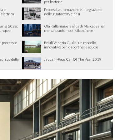
per batterie
ia e
Processi, automazione e integrazione
 elettrica
nelle gigafactory cinesi
Parigi 2026:
Ola Källenius e la sfida di Mercedes nel
europee
mercato automobilistico cinese
: processi e
Friuli Venezia Giulia: un modello
innovativo per lo sport nelle scuole
sul suv della
Jaguar I-Pace Car Of The Year 2019