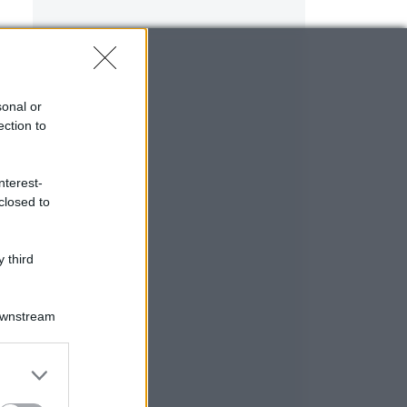
sonal or
ection to
nterest-
closed to
 third
Downstream
i

er and store
to grant or
ed purposes