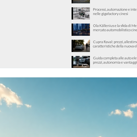
Processi, automazione e int
nelle gigafactory cinesi
Ola Källenius e la sfida di M
mercato automobilistico cin
Cupra Raval: prezzi, allestim
caratteristiche della nuova e
Guida completa alle auto ele
prezzi, autonomia e vantaggi