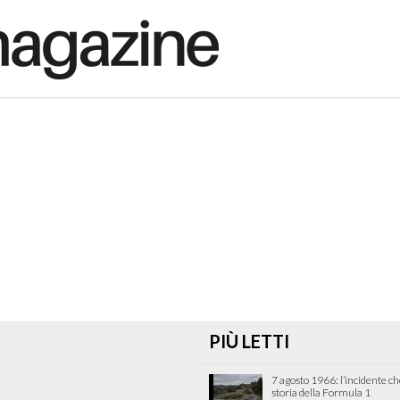
PIÙ LETTI
7 agosto 1966: l’incidente c
storia della Formula 1