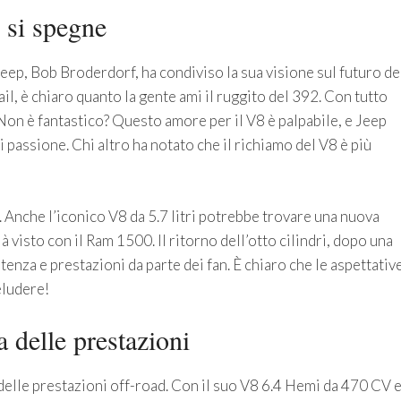
 si spegne
ep, Bob Broderdorf, ha condiviso la sua visione sul futuro de
l, è chiaro quanto la gente ami il ruggito del 392. Con tutto
Non è fantastico? Questo amore per il V8 è palpabile, e Jeep
 passione. Chi altro ha notato che il richiamo del V8 è più
 Anche l’iconico V8 da 5.7 litri potrebbe trovare una nuova
 visto con il Ram 1500. Il ritorno dell’otto cilindri, dopo una
tenza e prestazioni da parte dei fan. È chiaro che le aspettativ
eludere!
 delle prestazioni
elle prestazioni off-road. Con il suo V8 6.4 Hemi da 470 CV 