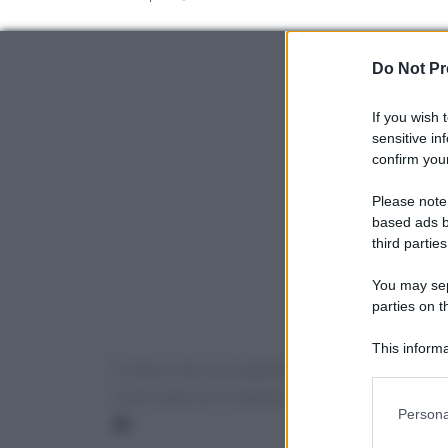
Do Not Pr
If you wish 
sensitive in
confirm your
Please note
based ads b
third parties
You may sepa
parties on t
This informa
È chiaro che la strada del V8 non è finita, e i 
Participants
costi superiori rispetto ai listini statunitensi
Please note
Persona
❤️
information 
deny consent