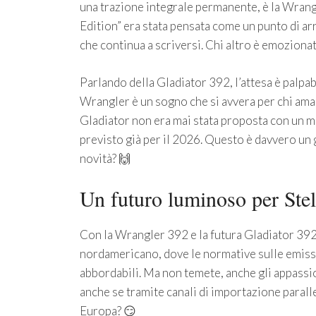
una trazione integrale permanente, è la Wrangl
Edition” era stata pensata come un punto di arr
che continua a scriversi. Chi altro è emozionat
Parlando della Gladiator 392, l’attesa è palpa
Wrangler è un sogno che si avvera per chi ama 
Gladiator non era mai stata proposta con un m
previsto già per il 2026. Questo è davvero un g
novità? 🙌
Un futuro luminoso per Stell
Con la Wrangler 392 e la futura Gladiator 39
nordamericano, dove le normative sulle emissi
abbordabili. Ma non temete, anche gli appassi
anche se tramite canali di importazione parall
Europa? 😏