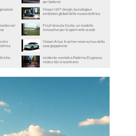
per batterie
egrazione
Nissan NX7: design, tecnologia e
ambizioni globali della nuova elettrica
ercedes nel
Friuli Venezia Giulia: un modello
ese
innovativo per lo sport nelle scuole
enti e
Nissan Ariya: le prime news sul suv della
lettrica
casa giapponese
ttriche:
Incidente mortale a Paderno Dugnano:
moto e bici si scontrano