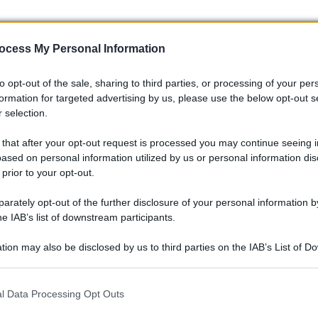
ocess My Personal Information
to opt-out of the sale, sharing to third parties, or processing of your per
formation for targeted advertising by us, please use the below opt-out s
 selection.
 that after your opt-out request is processed you may continue seeing i
ased on personal information utilized by us or personal information dis
 prior to your opt-out.
rately opt-out of the further disclosure of your personal information by
he IAB’s list of downstream participants.
tion may also be disclosed by us to third parties on the IAB’s List of 
collezionisti e gli appassionati non si lasceranno scoraggiare da
 that may further disclose it to other third parties.
. Dopotutto, l’amore per i motori è più forte di ogni barriera! 
 that this website/app uses one or more Google services and may gath
l Data Processing Opt Outs
including but not limited to your visit or usage behaviour. You may click 
 to Google and its third-party tags to use your data for below specifi