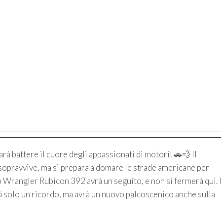
arà battere il cuore degli appassionati di motori! 🚗💨 Il
sopravvive, ma si prepara a domare le strade americane per
ep Wrangler Rubicon 392 avrà un seguito, e non si fermerà qui. I
à solo un ricordo, ma avrà un nuovo palcoscenico anche sulla