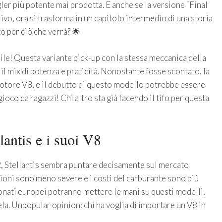
er più potente mai prodotta. E anche se la versione “Final
ivo, ora si trasforma in un capitolo intermedio di una storia
o per ciò che verrà? 🌟
bile! Questa variante pick-up con la stessa meccanica della
il mix di potenza e praticità. Nonostante fosse scontato, la
otore V8, e il debutto di questo modello potrebbe essere
ioco da ragazzi! Chi altro sta già facendo il tifo per questa
antis e i suoi V8
2, Stellantis sembra puntare decisamente sul mercato
oni sono meno severe e i costi del carburante sono più
onati europei potranno mettere le mani su questi modelli,
ela. Unpopular opinion: chi ha voglia di importare un V8 in