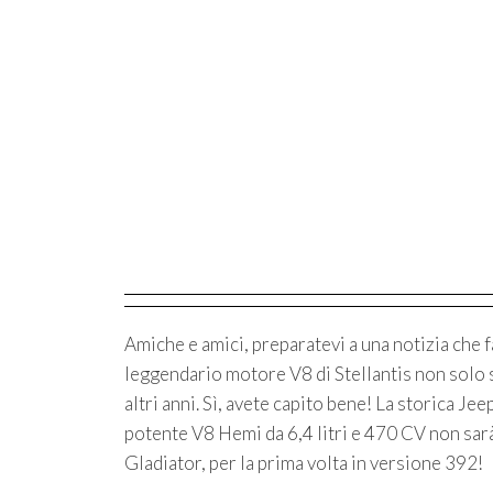
Amiche e amici, preparatevi a una notizia che f
leggendario motore V8 di Stellantis non solo 
altri anni. Sì, avete capito bene! La storica Je
potente V8 Hemi da 6,4 litri e 470 CV non sar
Gladiator, per la prima volta in versione 392!