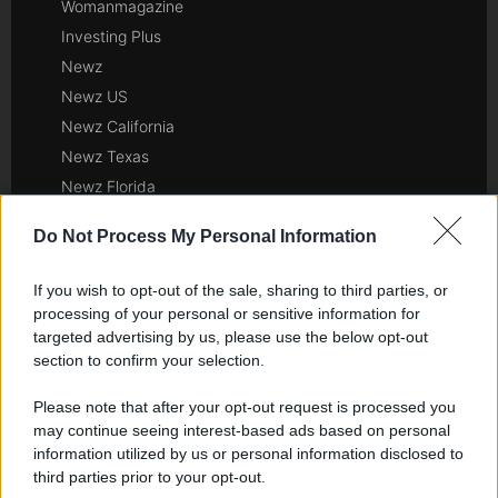
Womanmagazine
Investing Plus
Newz
Newz US
Newz California
Newz Texas
Newz Florida
Newz New York
Do Not Process My Personal Information
Newz Pennsylvania
Newz Illinois
If you wish to opt-out of the sale, sharing to third parties, or
Newz Ohio
processing of your personal or sensitive information for
Gameland
targeted advertising by us, please use the below opt-out
section to confirm your selection.
Hig Tech Mag
Scoop Mag
Please note that after your opt-out request is processed you
Lgbtqia News
may continue seeing interest-based ads based on personal
information utilized by us or personal information disclosed to
Motors Magazine 365
third parties prior to your opt-out.
Day Travel 365