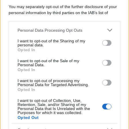
Home Magazine 365
You may separately opt-out of the further disclosure of your
Cineverse Magazine
personal information by third parties on the IAB’s list of
downstream participants.
SecondHomeMagazine
Personal Data Processing Opt Outs
This information may also be disclosed by us to third parties
on the IAB’s List of Downstream Participants that may further
I want to opt-out of the Sharing of my
disclose it to other third parties.
personal data.
Francia
Opted In
Please note that this website/app uses one or more Google
services and may gather and store information including but
InvestirMag
I want to opt-out of the Sale of my
Personal Data.
not limited to your visit or usage behaviour. You may click to
Opted In
grant or deny consent to Google and its third-party tags to
Germania
use your data for below specified purposes in below Google
I want to opt-out of processing my
consent section.
Personal Data for Targeted Advertising.
Investieren24
Opted In
UK
I want to opt-out of Collection, Use,
Retention, Sale, and/or Sharing of my
Personal Data that Is Unrelated with the
News Hub UK
Purposes for which it was collected.
Opted Out
Lgbtq News