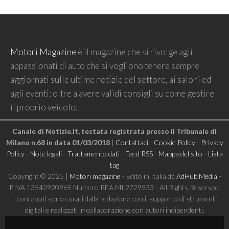
Motori Magazine
è il magazine che si rivolge agli
appassionati di auto che si vogliono tenere sempre
aggiornati sulle ultime notizie del settore, ai saloni ed
agli eventi; oltre a avere validi consigli su come gestire
il proprio veicolo.
Canale di Notizie.it, testata registrata presso il Tribunale di
Milano n.68 in data 01/03/2018
|
Contattaci
-
Cookie Policy
-
Privacy
Policy
-
Note legali
-
Trattamento dati
-
Feed RSS
-
Mappa del sito
-
Lista
tag
Copyright © 2025 |
Motori magazine
- Edito in Italia da
AdHub Media
-
P.IVA 13542920965 Numero REA MI 2729933 - All Rights Reserved.
I contenuti sono curati dalla redazione con il supporto di strumenti
digitali e realizzati in collaborazione con autori indipendenti.