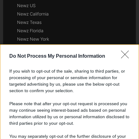
Newz US
Newz California
Newz Texas
Newz Florida
Newz New York
Newz Pennsylvania
Newz Illinois
Do Not Process My Personal Information
Newz Ohio
If you wish to opt-out of the sale, sharing to third parties, or
Gameland
processing of your personal or sensitive information for
Hig Tech Mag
targeted advertising by us, please use the below opt-out
Scoop Mag
section to confirm your selection.
Lgbtqia News
Please note that after your opt-out request is processed you
Motors Magazine 365
may continue seeing interest-based ads based on personal
Day Travel 365
information utilized by us or personal information disclosed to
Home Magazine 365
third parties prior to your opt-out.
Cineverse Magazine
You may separately opt-out of the further disclosure of your