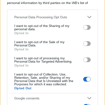
SecondHomeMagazine
personal information by third parties on the IAB’s list of
downstream participants.
Personal Data Processing Opt Outs
This information may also be disclosed by us to third parties
on the IAB’s List of Downstream Participants that may further
Francia
I want to opt-out of the Sharing of my
disclose it to other third parties.
personal data.
InvestirMag
Opted In
Please note that this website/app uses one or more Google
services and may gather and store information including but
I want to opt-out of the Sale of my
Germania
Personal Data.
not limited to your visit or usage behaviour. You may click to
Opted In
grant or deny consent to Google and its third-party tags to
Investieren24
use your data for below specified purposes in below Google
I want to opt-out of processing my
consent section.
Personal Data for Targeted Advertising.
UK
Opted In
News Hub UK
I want to opt-out of Collection, Use,
Retention, Sale, and/or Sharing of my
Lgbtq News
Personal Data that Is Unrelated with the
Purposes for which it was collected.
Opted Out
Olanda
Google consents
Investeren 24