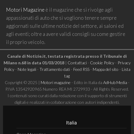
Motori Magazine
è il magazine che si rivolge agli
appassionati di auto che si vogliono tenere sempre
aggiornati sulle ultime notizie del settore, ai saloni ed
agli eventi; oltre a avere validi consigli su come gestire
il proprio veicolo.
Canale di Notizie.it, testata registrata presso il Tribunale di
Milano n.68 in data 01/03/2018
|
Contattaci
-
Cookie Policy
-
Privacy
Policy
-
Note legali
-
Trattamento dati
-
Feed RSS
-
Mappa del sito
-
Lista
tag
Copyright © 2025 |
Motori magazine
- Edito in Italia da
AdHub Media
-
P.IVA 13542920965 Numero REA MI 2729933 - All Rights Reserved.
I contenuti sono curati dalla redazione con il supporto di strumenti
digitali e realizzati in collaborazione con autori indipendenti.
Italia