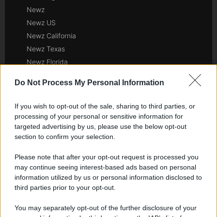
Newz
Newz US
Newz California
Newz Texas
Newz Florida
Newz New York
Do Not Process My Personal Information
Newz Pennsylvania
Newz Illinois
If you wish to opt-out of the sale, sharing to third parties, or
Newz Ohio
processing of your personal or sensitive information for
targeted advertising by us, please use the below opt-out
Gameland
section to confirm your selection.
Hig Tech Mag
Scoop Mag
Please note that after your opt-out request is processed you
Lgbtqia News
may continue seeing interest-based ads based on personal
information utilized by us or personal information disclosed to
Motors Magazine 365
third parties prior to your opt-out.
Day Travel 365
Home Magazine 365
You may separately opt-out of the further disclosure of your