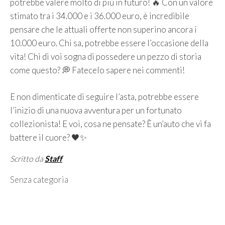
potrebbe valere molto di più in futuro! 🔥 Con un valore
stimato tra i 34.000 e i 36.000 euro, è incredibile
pensare che le attuali offerte non superino ancora i
10.000 euro. Chi sa, potrebbe essere l’occasione della
vita! Chi di voi sogna di possedere un pezzo di storia
come questo? 💭 Fatecelo sapere nei commenti!
E non dimenticate di seguire l’asta, potrebbe essere
l’inizio di una nuova avventura per un fortunato
collezionista! E voi, cosa ne pensate? È un’auto che vi fa
battere il cuore? 🖤✨
Scritto da
Staff
Categorie
Senza categoria