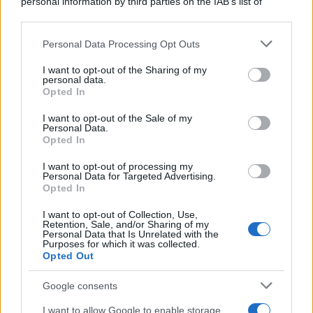
personal information by third parties on the IAB’s list of
Cineverse Magazine
downstream participants.
SecondHomeMagazine
Personal Data Processing Opt Outs
This information may also be disclosed by us to third parties
on the IAB’s List of Downstream Participants that may further
I want to opt-out of the Sharing of my
disclose it to other third parties.
personal data.
Francia
Opted In
Please note that this website/app uses one or more Google
services and may gather and store information including but
InvestirMag
I want to opt-out of the Sale of my
Personal Data.
not limited to your visit or usage behaviour. You may click to
Opted In
grant or deny consent to Google and its third-party tags to
Germania
use your data for below specified purposes in below Google
I want to opt-out of processing my
consent section.
Personal Data for Targeted Advertising.
Investieren24
Opted In
UK
I want to opt-out of Collection, Use,
Retention, Sale, and/or Sharing of my
Personal Data that Is Unrelated with the
News Hub UK
Purposes for which it was collected.
Opted Out
Lgbtq News
Google consents
Olanda
I want to allow Google to enable storage