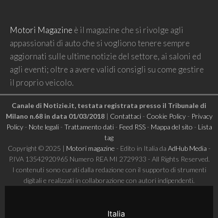
Motori Magazine
è il magazine che si rivolge agli
appassionati di auto che si vogliono tenere sempre
aggiornati sulle ultime notizie del settore, ai saloni ed
agli eventi; oltre a avere validi consigli su come gestire
il proprio veicolo.
Canale di Notizie.it, testata registrata presso il Tribunale di
Milano n.68 in data 01/03/2018
|
Contattaci
-
Cookie Policy
-
Privacy
Policy
-
Note legali
-
Trattamento dati
-
Feed RSS
-
Mappa del sito
-
Lista
tag
Copyright © 2025 |
Motori magazine
- Edito in Italia da
AdHub Media
-
P.IVA 13542920965 Numero REA MI 2729933 - All Rights Reserved.
I contenuti sono curati dalla redazione con il supporto di strumenti
digitali e realizzati in collaborazione con autori indipendenti.
Italia