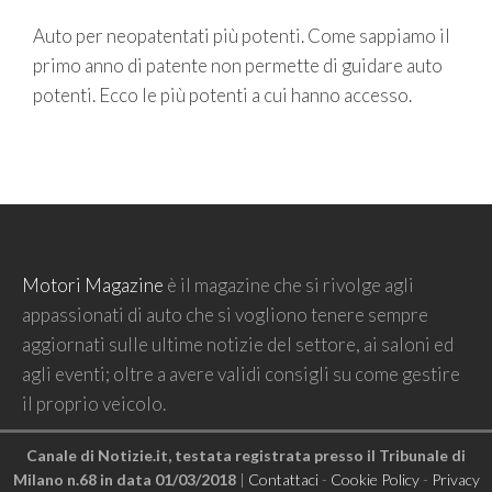
Auto per neopatentati più potenti. Come sappiamo il
primo anno di patente non permette di guidare auto
potenti. Ecco le più potenti a cui hanno accesso.
Motori Magazine
è il magazine che si rivolge agli
appassionati di auto che si vogliono tenere sempre
aggiornati sulle ultime notizie del settore, ai saloni ed
agli eventi; oltre a avere validi consigli su come gestire
il proprio veicolo.
Canale di Notizie.it, testata registrata presso il Tribunale di
Milano n.68 in data 01/03/2018
|
Contattaci
-
Cookie Policy
-
Privacy