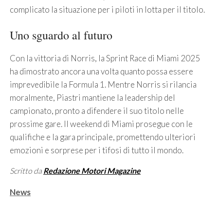
complicato la situazione per i piloti in lotta per il titolo.
Uno sguardo al futuro
Con la vittoria di Norris, la Sprint Race di Miami 2025
ha dimostrato ancora una volta quanto possa essere
imprevedibile la Formula 1. Mentre Norris si rilancia
moralmente, Piastri mantiene la leadership del
campionato, pronto a difendere il suo titolo nelle
prossime gare. Il weekend di Miami prosegue con le
qualifiche e la gara principale, promettendo ulteriori
emozioni e sorprese per i tifosi di tutto il mondo.
Scritto da
Redazione Motori Magazine
Categorie
News