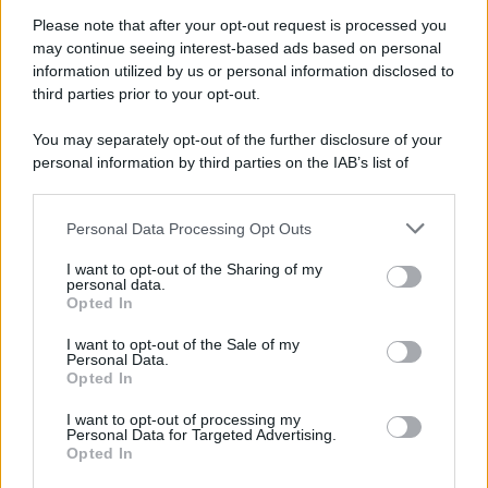
Gameland
Please note that after your opt-out request is processed you
Hig Tech Mag
may continue seeing interest-based ads based on personal
information utilized by us or personal information disclosed to
Scoop Mag
third parties prior to your opt-out.
Lgbtqia News
Motors Magazine 365
You may separately opt-out of the further disclosure of your
Day Travel 365
personal information by third parties on the IAB’s list of
downstream participants.
Home Magazine 365
Cineverse Magazine
Personal Data Processing Opt Outs
This information may also be disclosed by us to third parties
SecondHomeMagazine
on the IAB’s List of Downstream Participants that may further
I want to opt-out of the Sharing of my
disclose it to other third parties.
personal data.
Opted In
Please note that this website/app uses one or more Google
services and may gather and store information including but
I want to opt-out of the Sale of my
Francia
Personal Data.
not limited to your visit or usage behaviour. You may click to
Opted In
grant or deny consent to Google and its third-party tags to
InvestirMag
use your data for below specified purposes in below Google
I want to opt-out of processing my
consent section.
Personal Data for Targeted Advertising.
Germania
Opted In