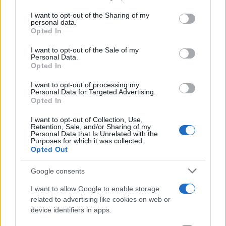
on the IAB’s List of Downstream Participants that may further
I want to opt-out of the Sharing of my
disclose it to other third parties.
Francia
personal data.
Opted In
Please note that this website/app uses one or more Google
InvestirMag
services and may gather and store information including but
I want to opt-out of the Sale of my
Personal Data.
not limited to your visit or usage behaviour. You may click to
Germania
Opted In
grant or deny consent to Google and its third-party tags to
use your data for below specified purposes in below Google
I want to opt-out of processing my
Investieren24
consent section.
Personal Data for Targeted Advertising.
Opted In
UK
I want to opt-out of Collection, Use,
Retention, Sale, and/or Sharing of my
News Hub UK
Personal Data that Is Unrelated with the
Purposes for which it was collected.
Lgbtq News
Opted Out
Olanda
Google consents
Investeren 24
I want to allow Google to enable storage
related to advertising like cookies on web or
NL Newz
device identifiers in apps.