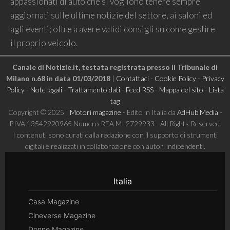
appassionati di auto che si vogliono tenere sempre
aggiornati sulle ultime notizie del settore, ai saloni ed
agli eventi; oltre a avere validi consigli su come gestire
il proprio veicolo.
Canale di Notizie.it, testata registrata presso il Tribunale di
Milano n.68 in data 01/03/2018
|
Contattaci
-
Cookie Policy
-
Privacy
Policy
-
Note legali
-
Trattamento dati
-
Feed RSS
-
Mappa del sito
-
Lista
tag
Copyright © 2025 |
Motori magazine
- Edito in Italia da
AdHub Media
-
P.IVA 13542920965 Numero REA MI 2729933 - All Rights Reserved.
I contenuti sono curati dalla redazione con il supporto di strumenti
digitali e realizzati in collaborazione con autori indipendenti.
Italia
Casa Magazine
Cineverse Magazine
Donne Magazine