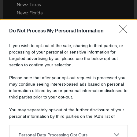
Newz Texas
Newz Florida
Newz New York
Newz Pennsylvania
Do Not Process My Personal Information
Newz Illinois
If you wish to opt-out of the sale, sharing to third parties, or
Newz Ohio
processing of your personal or sensitive information for
Gameland
targeted advertising by us, please use the below opt-out
Hig Tech Mag
section to confirm your selection.
Scoop Mag
Please note that after your opt-out request is processed you
Lgbtqia News
may continue seeing interest-based ads based on personal
Motors Magazine 365
information utilized by us or personal information disclosed to
Day Travel 365
third parties prior to your opt-out.
Home Magazine 365
You may separately opt-out of the further disclosure of your
Cineverse Magazine
personal information by third parties on the IAB’s list of
SecondHomeMagazine
downstream participants.
Personal Data Processing Opt Outs
This information may also be disclosed by us to third parties