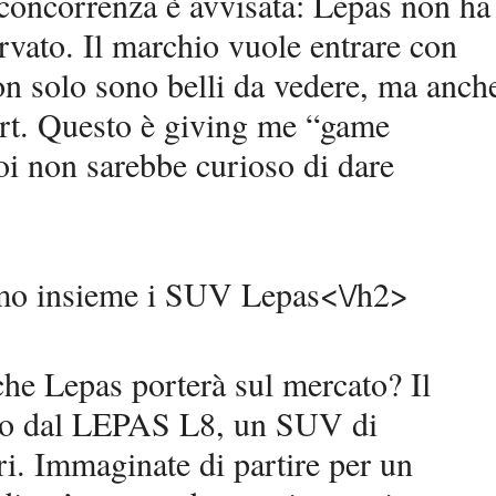
 concorrenza è avvisata: Lepas non ha
rvato. Il marchio vuole entrare con
non solo sono belli da vedere, ma anch
ort. Questo è giving me “game
oi non sarebbe curioso di dare
iamo insieme i SUV Lepas<\/h2>
che Lepas porterà sul mercato? Il
ato dal LEPAS L8, un SUV di
. Immaginate di partire per un