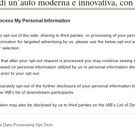
 di un’auto moderna e innovativa, con
e fa girare la testa. Chi non vorrebbe
ocess My Personal Information
to opt-out of the sale, sharing to third parties, or processing of your per
formation for targeted advertising by us, please use the below opt-out s
 viaggi: offre spazio e comfort per
 selection.
n versione ibrida plug-in, con un motore
 that after your opt-out request is processed you may continue seeing i
to da motori elettrici. Per chi ama i
ased on personal information utilized by us or personal information dis
 prior to your opt-out.
ca promette un’autonomia di 700 km
rately opt-out of the further disclosure of your personal information by
a per gli amanti della sostenibilità!
he IAB’s list of downstream participants.
nato un’auto che possa fare sia il
tion may also be disclosed by us to third parties on the IAB’s List of 
o quotidiano senza stress?
 that may further disclose it to other third parties.
 that this website/app uses one or more Google services and may gath
l Data Processing Opt Outs
including but not limited to your visit or usage behaviour. You may click 
 to Google and its third-party tags to use your data for below specifi