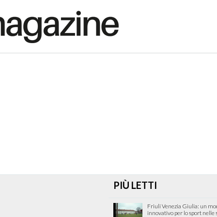
PIÙ LETTI
Friuli Venezia Giulia: un mo
innovativo per lo sport nelle