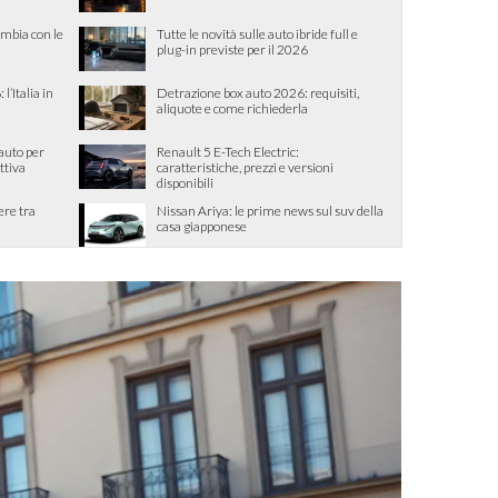
ambia con le
Tutte le novità sulle auto ibride full e
plug-in previste per il 2026
l’Italia in
Detrazione box auto 2026: requisiti,
aliquote e come richiederla
 auto per
Renault 5 E-Tech Electric:
ttiva
caratteristiche, prezzi e versioni
disponibili
ere tra
Nissan Ariya: le prime news sul suv della
casa giapponese