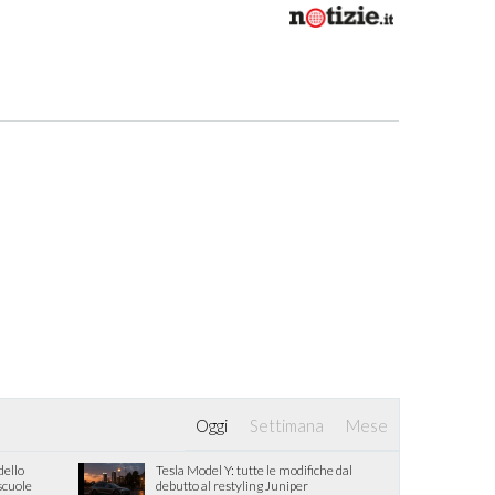
Oggi
Settimana
Mese
dello
Tesla Model Y: tutte le modifiche dal
 scuole
debutto al restyling Juniper