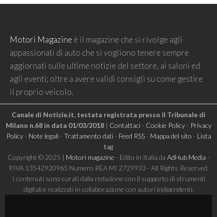
Motori Magazine
è il magazine che si rivolge agli
appassionati di auto che si vogliono tenere sempre
aggiornati sulle ultime notizie del settore, ai saloni ed
agli eventi; oltre a avere validi consigli su come gestire
il proprio veicolo.
Canale di Notizie.it, testata registrata presso il Tribunale di
Milano n.68 in data 01/03/2018
|
Contattaci
-
Cookie Policy
-
Privacy
Policy
-
Note legali
-
Trattamento dati
-
Feed RSS
-
Mappa del sito
-
Lista
tag
Copyright © 2025 |
Motori magazine
- Edito in Italia da
AdHub Media
-
P.IVA 13542920965 Numero REA MI 2729933 - All Rights Reserved.
I contenuti sono curati dalla redazione con il supporto di strumenti
digitali e realizzati in collaborazione con autori indipendenti.