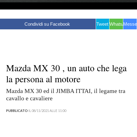
Condividi su Facebook
Tweet
WhatsApp
Messe
Mazda MX 30 , un auto che lega
la persona al motore
Mazda MX 30 ed il JIMBA ITTAI, il legame tra
cavallo e cavaliere
PUBBLICATO
IL 08/11/2021 ALLE 11:00