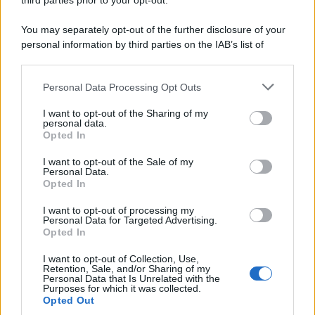
third parties prior to your opt-out.
Cineverse Magazine
You may separately opt-out of the further disclosure of your
SecondHomeMagazine
personal information by third parties on the IAB’s list of
downstream participants.
Personal Data Processing Opt Outs
This information may also be disclosed by us to third parties
Francia
on the IAB’s List of Downstream Participants that may further
I want to opt-out of the Sharing of my
disclose it to other third parties.
personal data.
InvestirMag
Opted In
Please note that this website/app uses one or more Google
services and may gather and store information including but
I want to opt-out of the Sale of my
Germania
Personal Data.
not limited to your visit or usage behaviour. You may click to
Opted In
grant or deny consent to Google and its third-party tags to
Investieren24
use your data for below specified purposes in below Google
I want to opt-out of processing my
consent section.
Personal Data for Targeted Advertising.
UK
Opted In
News Hub UK
I want to opt-out of Collection, Use,
Retention, Sale, and/or Sharing of my
Lgbtq News
Personal Data that Is Unrelated with the
Purposes for which it was collected.
Opted Out
Olanda