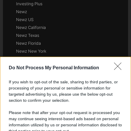
Investing Plus
Newz
Newz US
Newz California
Newz Texas
Newz Florida
Newz New York
Newz Pennsylvania
Newz Illinois
Do Not Process My Personal Information
Newz Ohio
If you wish to opt-out of the sale, sharing to third parties, or
Gameland
processing of your personal or sensitive information for
Hig Tech Mag
targeted advertising by us, please use the below opt-out
Scoop Mag
section to confirm your selection.
Lgbtqia News
Please note that after your opt-out request is processed you
Motors Magazine 365
may continue seeing interest-based ads based on personal
Day Travel 365
information utilized by us or personal information disclosed to
Home Magazine 365