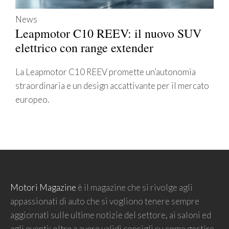
News
Leapmotor C10 REEV: il nuovo SUV
elettrico con range extender
La Leapmotor C10 REEV promette un’autonomia
straordinaria e un design accattivante per il mercato
europeo.
Motori Magazine
è il magazine che si rivolge agli
appassionati di auto che si vogliono tenere sempre
aggiornati sulle ultime notizie del settore, ai saloni ed
agli eventi; oltre a avere validi consigli su come gestire