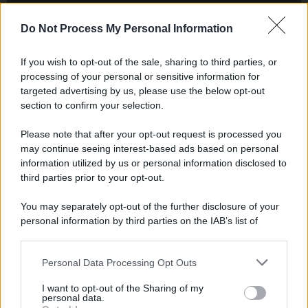
Newz New York
Newz Pennsylvania
Do Not Process My Personal Information
Newz Illinois
If you wish to opt-out of the sale, sharing to third parties, or
Newz Ohio
processing of your personal or sensitive information for
Gameland
targeted advertising by us, please use the below opt-out
Hig Tech Mag
section to confirm your selection.
Scoop Mag
Please note that after your opt-out request is processed you
Lgbtqia News
may continue seeing interest-based ads based on personal
Motors Magazine 365
information utilized by us or personal information disclosed to
Day Travel 365
third parties prior to your opt-out.
Home Magazine 365
You may separately opt-out of the further disclosure of your
Cineverse Magazine
personal information by third parties on the IAB’s list of
SecondHomeMagazine
downstream participants.
Personal Data Processing Opt Outs
This information may also be disclosed by us to third parties
on the IAB’s List of Downstream Participants that may further
I want to opt-out of the Sharing of my
disclose it to other third parties.
Francia
personal data.