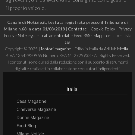
il proprio veicolo.
Canale di Notizie.it, testata registrata presso il Tribunale di
Milano n.68 in data 01/03/2018
|
Contattaci
-
Cookie Policy
-
Privacy
Policy
-
Note legali
-
Trattamento dati
-
Feed RSS
-
Mappa del sito
-
Lista
tag
Copyright © 2025 |
Motori magazine
- Edito in Italia da
AdHub Media
-
P.IVA 13542920965 Numero REA MI 2729933 - All Rights Reserved.
I contenuti sono curati dalla redazione con il supporto di strumenti
digitali e realizzati in collaborazione con autori indipendenti.
Italia
Casa Magazine
Cineverse Magazine
Donne Magazine
Food Blog
Milano Notizie