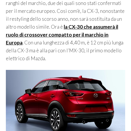
ranghi del marchio, due dei quali sono stati confermati
per il mercato europeo. Così com’è, la CX-3, nonostante
il restyling dello scorso anno, non sarà sostituita da un
altro modello simile. Ora è
la CX-30 che assumerà il
ruolo di crossover compatto per il marchio in
Europa
. Con una lunghezza di 4,40 m, è 12 cm più lunga
della CX-3 ma è alla pari con l’MX-30, il primo modello
elettrico di Mazda.