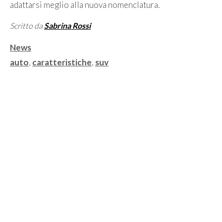
adattarsi meglio alla nuova nomenclatura.
Scritto da
Sabrina Rossi
Categorie
News
Tag
auto
,
caratteristiche
,
suv