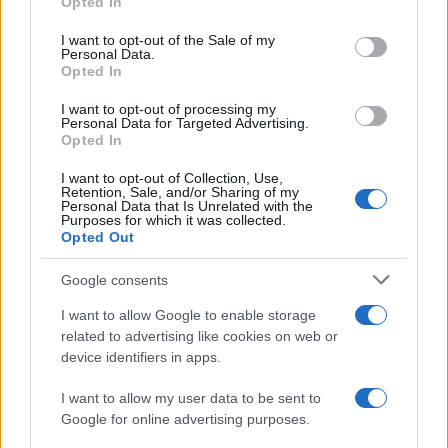
Opted In
Please note that this website/app uses one or more Google
InvestirMag
services and may gather and store information including but
I want to opt-out of the Sale of my
Personal Data.
not limited to your visit or usage behaviour. You may click to
Opted In
Germania
grant or deny consent to Google and its third-party tags to
use your data for below specified purposes in below Google
I want to opt-out of processing my
Investieren24
consent section.
Personal Data for Targeted Advertising.
Opted In
UK
I want to opt-out of Collection, Use,
Retention, Sale, and/or Sharing of my
News Hub UK
Personal Data that Is Unrelated with the
Purposes for which it was collected.
Lgbtq News
Opted Out
Olanda
Google consents
I want to allow Google to enable storage
Investeren 24
related to advertising like cookies on web or
NL Newz
device identifiers in apps.
I want to allow my user data to be sent to
Google for online advertising purposes.