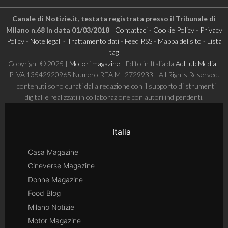
Canale di Notizie.it, testata registrata presso il Tribunale di
Milano n.68 in data 01/03/2018
|
Contattaci
-
Cookie Policy
-
Privacy
Policy
-
Note legali
-
Trattamento dati
-
Feed RSS
-
Mappa del sito
-
Lista
tag
Copyright © 2025 |
Motori magazine
- Edito in Italia da
AdHub Media
-
P.IVA 13542920965 Numero REA MI 2729933 - All Rights Reserved.
I contenuti sono curati dalla redazione con il supporto di strumenti
digitali e realizzati in collaborazione con autori indipendenti.
Italia
Casa Magazine
Cineverse Magazine
Donne Magazine
Food Blog
Milano Notizie
Motor Magazine