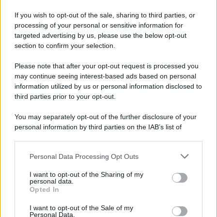
Newz Pennsylvania
Newz Illinois
If you wish to opt-out of the sale, sharing to third parties, or
processing of your personal or sensitive information for
Newz Ohio
targeted advertising by us, please use the below opt-out
Gameland
section to confirm your selection.
Hig Tech Mag
Please note that after your opt-out request is processed you
Scoop Mag
may continue seeing interest-based ads based on personal
Lgbtqia News
information utilized by us or personal information disclosed to
Motors Magazine 365
third parties prior to your opt-out.
Day Travel 365
You may separately opt-out of the further disclosure of your
Home Magazine 365
personal information by third parties on the IAB’s list of
Cineverse Magazine
downstream participants.
SecondHomeMagazine
Personal Data Processing Opt Outs
This information may also be disclosed by us to third parties
on the IAB’s List of Downstream Participants that may further
I want to opt-out of the Sharing of my
disclose it to other third parties.
personal data.
Opted In
Francia
Please note that this website/app uses one or more Google
services and may gather and store information including but
I want to opt-out of the Sale of my
InvestirMag
Personal Data.
not limited to your visit or usage behaviour. You may click to