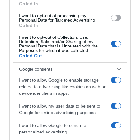
Opted In
grant or deny consent to Google and its third-party tags to
Germania
use your data for below specified purposes in below Google
I want to opt-out of processing my
consent section.
Personal Data for Targeted Advertising.
Investieren24
Opted In
I want to opt-out of Collection, Use,
UK
Retention, Sale, and/or Sharing of my
Personal Data that Is Unrelated with the
Purposes for which it was collected.
News Hub UK
Opted Out
Lgbtq News
Google consents
Olanda
I want to allow Google to enable storage
related to advertising like cookies on web or
Investeren 24
device identifiers in apps.
NL Newz
I want to allow my user data to be sent to
Google for online advertising purposes.
I want to allow Google to send me
personalized advertising.