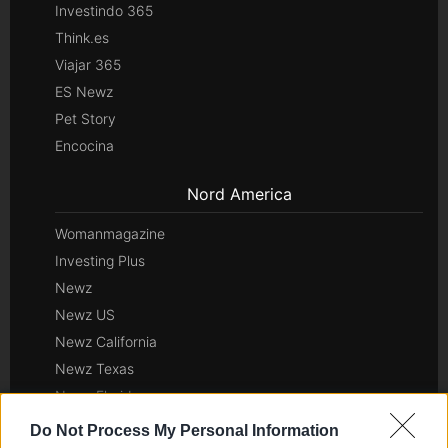
Investindo 365
Think.es
Viajar 365
ES Newz
Pet Story
Encocina
Nord America
Womanmagazine
Investing Plus
Newz
Newz US
Newz California
Newz Texas
Newz Florida
Newz New York
Do Not Process My Personal Information