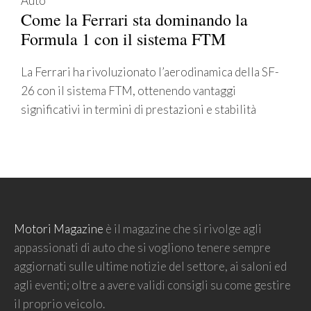
Auto
Come la Ferrari sta dominando la
Formula 1 con il sistema FTM
La Ferrari ha rivoluzionato l’aerodinamica della SF-
26 con il sistema FTM, ottenendo vantaggi
significativi in termini di prestazioni e stabilità
Motori Magazine
è il magazine che si rivolge agli
appassionati di auto che si vogliono tenere sempre
aggiornati sulle ultime notizie del settore, ai saloni ed
agli eventi; oltre a avere validi consigli su come gestire
il proprio veicolo.