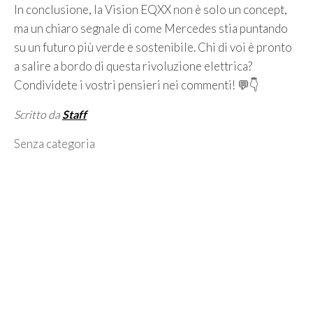
In conclusione, la Vision EQXX non è solo un concept,
ma un chiaro segnale di come Mercedes stia puntando
su un futuro più verde e sostenibile. Chi di voi è pronto
a salire a bordo di questa rivoluzione elettrica?
Condividete i vostri pensieri nei commenti! 💬👇
Scritto da
Staff
Categorie
Senza categoria