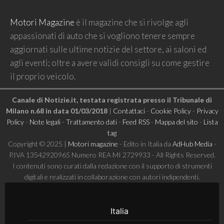
Motori Magazine
è il magazine che si rivolge agli
appassionati di auto che si vogliono tenere sempre
aggiornati sulle ultime notizie del settore, ai saloni ed
agli eventi; oltre a avere validi consigli su come gestire
il proprio veicolo.
Canale di Notizie.it, testata registrata presso il Tribunale di
Milano n.68 in data 01/03/2018
|
Contattaci
-
Cookie Policy
-
Privacy
Policy
-
Note legali
-
Trattamento dati
-
Feed RSS
-
Mappa del sito
-
Lista
tag
Copyright © 2025 |
Motori magazine
- Edito in Italia da
AdHub Media
-
P.IVA 13542920965 Numero REA MI 2729933 - All Rights Reserved.
I contenuti sono curati dalla redazione con il supporto di strumenti
digitali e realizzati in collaborazione con autori indipendenti.
Italia