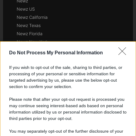
Newz
Newz US
Newz California
Newz Texas
Newz Florida
Newz New York
Newz Pennsylvania
Do Not Process My Personal Information
Newz Illinois
Newz Ohio
If you wish to opt-out of the sale, sharing to third parties, or
processing of your personal or sensitive information for
Gameland
targeted advertising by us, please use the below opt-out
Hig Tech Mag
section to confirm your selection.
Scoop Mag
Lgbtqia News
Please note that after your opt-out request is processed you
may continue seeing interest-based ads based on personal
Motors Magazine 365
information utilized by us or personal information disclosed to
Day Travel 365
third parties prior to your opt-out.
Home Magazine 365
You may separately opt-out of the further disclosure of your
Cineverse Magazine