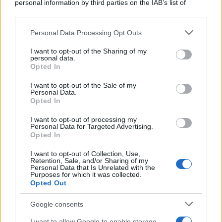
personal information by third parties on the IAB’s list of
SecondHomeMagazine
downstream participants.
Personal Data Processing Opt Outs
This information may also be disclosed by us to third parties
on the IAB’s List of Downstream Participants that may further
I want to opt-out of the Sharing of my
disclose it to other third parties.
Francia
personal data.
Opted In
Please note that this website/app uses one or more Google
InvestirMag
services and may gather and store information including but
I want to opt-out of the Sale of my
Personal Data.
not limited to your visit or usage behaviour. You may click to
Germania
Opted In
grant or deny consent to Google and its third-party tags to
use your data for below specified purposes in below Google
Investieren24
I want to opt-out of processing my
consent section.
Personal Data for Targeted Advertising.
Opted In
UK
I want to opt-out of Collection, Use,
Retention, Sale, and/or Sharing of my
News Hub UK
Personal Data that Is Unrelated with the
Purposes for which it was collected.
Lgbtq News
Opted Out
Olanda
Google consents
Investeren 24
I want to allow Google to enable storage