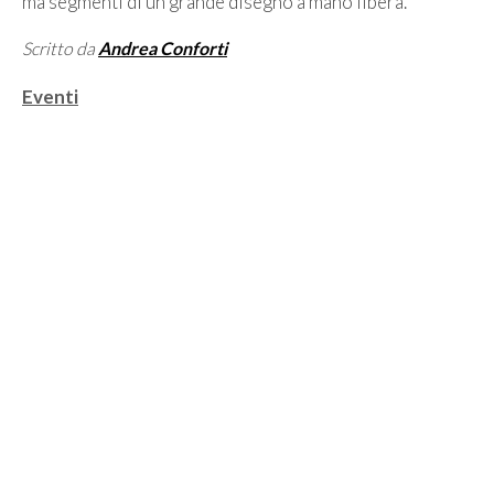
ma segmenti di un grande disegno a mano libera.
Scritto da
Andrea Conforti
Categorie
Eventi