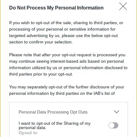
Newz Illinois
Do Not Process My Personal Information
Newz Ohio
Gameland
If you wish to opt-out of the sale, sharing to third parties, or
Hig Tech Mag
processing of your personal or sensitive information for
targeted advertising by us, please use the below opt-out
Scoop Mag
section to confirm your selection.
Lgbtqia News
Motors Magazine 365
Please note that after your opt-out request is processed you
may continue seeing interest-based ads based on personal
Day Travel 365
information utilized by us or personal information disclosed to
Home Magazine 365
third parties prior to your opt-out.
Cineverse Magazine
SecondHomeMagazine
You may separately opt-out of the further disclosure of your
personal information by third parties on the IAB’s list of
downstream participants.
Personal Data Processing Opt Outs
This information may also be disclosed by us to third parties
Francia
on the IAB’s List of Downstream Participants that may further
I want to opt-out of the Sharing of my
disclose it to other third parties.
personal data.
InvestirMag
Opted In
Please note that this website/app uses one or more Google