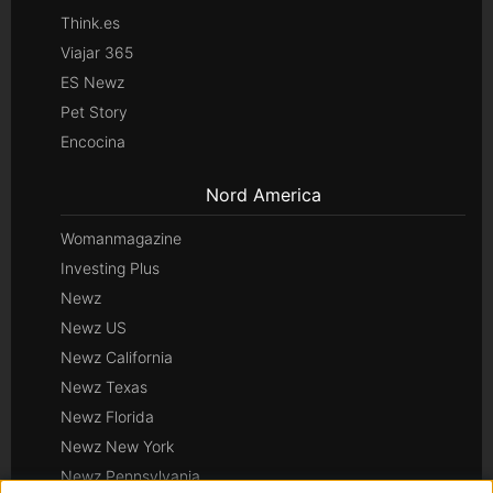
Think.es
Viajar 365
ES Newz
Pet Story
Encocina
Nord America
Womanmagazine
Investing Plus
Newz
Newz US
Newz California
Newz Texas
Newz Florida
Newz New York
Newz Pennsylvania