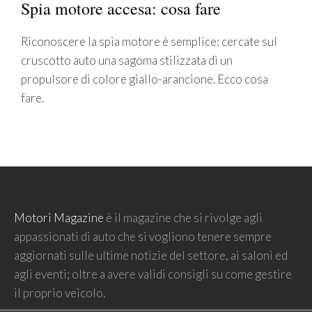
Spia motore accesa: cosa fare
Riconoscere la spia motore è semplice: cercate sul
cruscotto auto una sagoma stilizzata di un
propulsore di colore giallo-arancione. Ecco cosa
fare.
Motori Magazine
è il magazine che si rivolge agli
appassionati di auto che si vogliono tenere sempre
aggiornati sulle ultime notizie del settore, ai saloni ed
agli eventi; oltre a avere validi consigli su come gestire
il proprio veicolo.