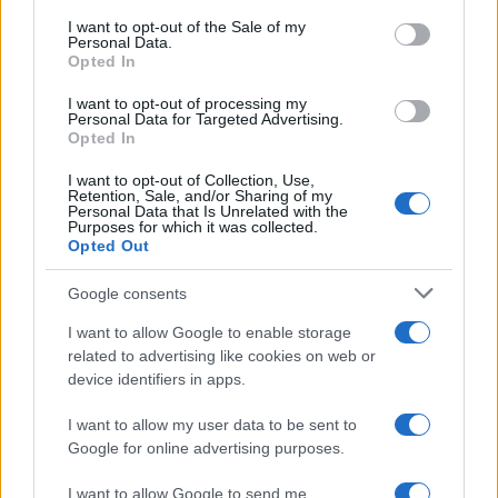
services and may gather and store information including but
Germania
I want to opt-out of the Sale of my
Personal Data.
not limited to your visit or usage behaviour. You may click to
Opted In
Investieren24
grant or deny consent to Google and its third-party tags to
use your data for below specified purposes in below Google
I want to opt-out of processing my
consent section.
UK
Personal Data for Targeted Advertising.
Opted In
News Hub UK
I want to opt-out of Collection, Use,
Lgbtq News
Retention, Sale, and/or Sharing of my
Personal Data that Is Unrelated with the
Purposes for which it was collected.
Opted Out
Olanda
Investeren 24
Google consents
NL Newz
I want to allow Google to enable storage
related to advertising like cookies on web or
device identifiers in apps.
I want to allow my user data to be sent to
Google for online advertising purposes.
I want to allow Google to send me