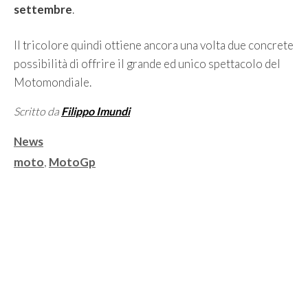
settembre
.
Il tricolore quindi ottiene ancora una volta due concrete
possibilità di offrire il grande ed unico spettacolo del
Motomondiale.
Scritto da
Filippo Imundi
Categorie
News
Tag
moto
,
MotoGp