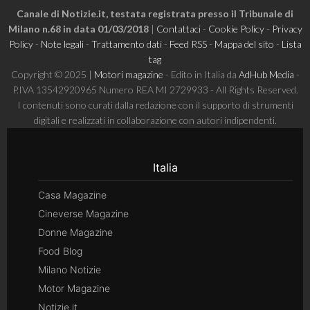
Canale di Notizie.it, testata registrata presso il Tribunale di
Milano n.68 in data 01/03/2018
|
Contattaci
-
Cookie Policy
-
Privacy
Policy
-
Note legali
-
Trattamento dati
-
Feed RSS
-
Mappa del sito
-
Lista
tag
Copyright © 2025 |
Motori magazine
- Edito in Italia da
AdHub Media
-
P.IVA 13542920965 Numero REA MI 2729933 - All Rights Reserved.
I contenuti sono curati dalla redazione con il supporto di strumenti
digitali e realizzati in collaborazione con autori indipendenti.
Italia
Casa Magazine
Cineverse Magazine
Donne Magazine
Food Blog
Milano Notizie
Motor Magazine
Notizie.it