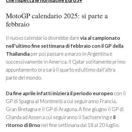
che rispetta le normative Euro5+
MotoGP calendario 2025: si parte a
febbraio
Il nuovo calendario dovrebbe dare
via al campionato
nell’ultimo fine settimana di febbraio con il GP della
Thailandia
per poi passare a marzo in Argentina e
successivamente in America. Il Qatar solitamente primo
appuntamento ora sarà il quarto ed ultimo dall’altra
parte del mondo.
Da fine aprile infatti inizierà il periodo europeo
con il
GP di Spagna al Montmelò a cui seguiranno Francia,
Gran Bretagna e il GP di Aragona. A fine giugno il GP di
Olanda ad Assen a cui seguiranno il Sachsenring e
il
ritorno di Brno
nel fine settimana dal 18 al 20 luglio.