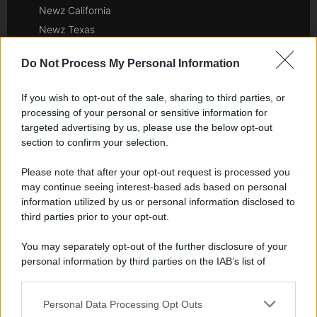
Newz California
Newz Texas
Newz Florida
Do Not Process My Personal Information
Newz New York
Newz Pennsylvania
If you wish to opt-out of the sale, sharing to third parties, or
Newz Illinois
processing of your personal or sensitive information for
Newz Ohio
targeted advertising by us, please use the below opt-out
section to confirm your selection.
Gameland
Hig Tech Mag
Please note that after your opt-out request is processed you
Scoop Mag
may continue seeing interest-based ads based on personal
Lgbtqia News
information utilized by us or personal information disclosed to
third parties prior to your opt-out.
Motors Magazine 365
Day Travel 365
You may separately opt-out of the further disclosure of your
Home Magazine 365
personal information by third parties on the IAB’s list of
downstream participants.
Cineverse Magazine
SecondHomeMagazine
Personal Data Processing Opt Outs
This information may also be disclosed by us to third parties