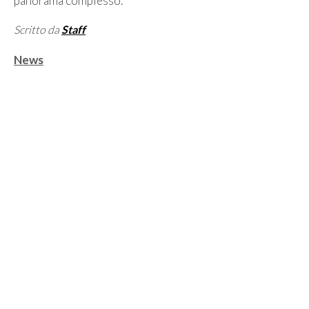
panorama complesso.
Scritto da
Staff
Categorie
News