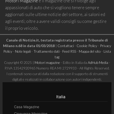
Motori Magazine
è il magazine che si rivolge agli
appassionati di auto che si vogliono tenere sempre
aggiornati sulle ultime notizie del settore, ai saloni ed
agli eventi; oltre a avere validi consigli su come gestire
il proprio veicolo.
Canale di Notizie.it, testata registrata presso il Tribunale di
Milano n.68 in data 01/03/2018
|
Contattaci
-
Cookie Policy
-
Privacy
Policy
-
Note legali
-
Trattamento dati
-
Feed RSS
-
Mappa del sito
-
Lista
tag
Copyright © 2025 |
Motori magazine
- Edito in Italia da
AdHub Media
-
P.IVA 13542920965 Numero REA MI 2729933 - All Rights Reserved.
I contenuti sono curati dalla redazione con il supporto di strumenti
digitali e realizzati in collaborazione con autori indipendenti.
Italia
Casa Magazine
Cineverse Magazine