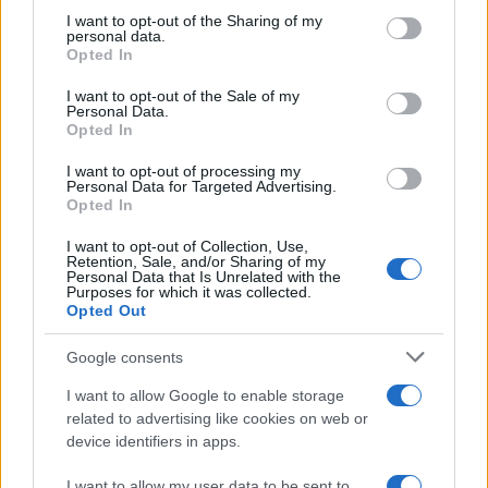
on the IAB’s List of Downstream Participants that may further
I want to opt-out of the Sharing of my
disclose it to other third parties.
personal data.
Opted In
Please note that this website/app uses one or more Google
Francia
services and may gather and store information including but
I want to opt-out of the Sale of my
Personal Data.
not limited to your visit or usage behaviour. You may click to
InvestirMag
Opted In
grant or deny consent to Google and its third-party tags to
use your data for below specified purposes in below Google
Germania
I want to opt-out of processing my
consent section.
Personal Data for Targeted Advertising.
Opted In
Investieren24
I want to opt-out of Collection, Use,
Retention, Sale, and/or Sharing of my
UK
Personal Data that Is Unrelated with the
Purposes for which it was collected.
News Hub UK
Opted Out
Lgbtq News
Google consents
Olanda
I want to allow Google to enable storage
related to advertising like cookies on web or
Investeren 24
device identifiers in apps.
NL Newz
I want to allow my user data to be sent to