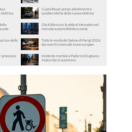
ia e
Cupra Raval: prezzi, allestimenti e
 elettrica
caratteristiche della nuova elettrica
dello
Ola Källenius e la sfida di Mercedes nel
 scuole
mercato automobilistico cinese
sul suv della
Tutte le novità del Salone di Parigi 2026:
dai marchi cinesi alle icone europee
: processi e
Incidente mortale a Paderno Dugnano:
moto e bici si scontrano