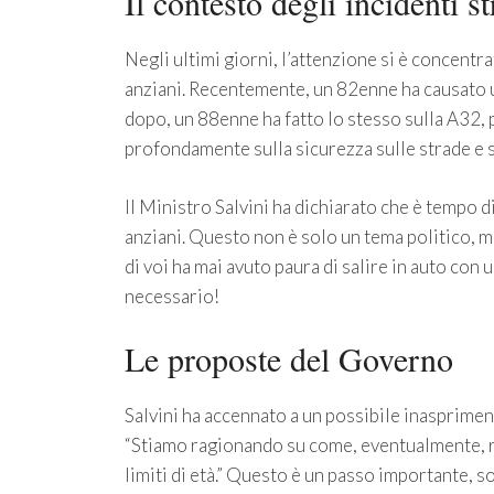
Il contesto degli incidenti st
Negli ultimi giorni, l’attenzione si è concent
anziani. Recentemente, un 82enne ha causato 
dopo, un 88enne ha fatto lo stesso sulla A32, p
profondamente sulla sicurezza sulle strade e su
Il Ministro Salvini ha dichiarato che è tempo d
anziani. Questo non è solo un tema politico, ma
di voi ha mai avuto paura di salire in auto co
necessario!
Le proposte del Governo
Salvini ha accennato a un possibile inaspriment
“Stiamo ragionando su come, eventualmente, ri
limiti di età.” Questo è un passo importante, 