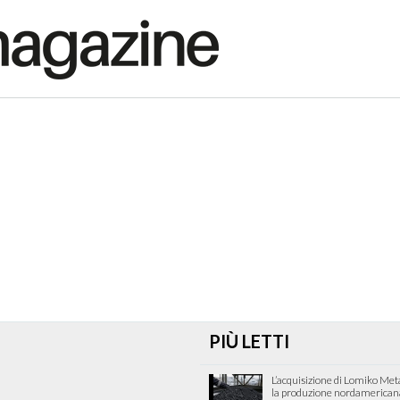
PIÙ LETTI
L’acquisizione di Lomiko Met
la produzione nordamericana 