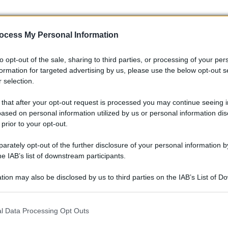
ocess My Personal Information
to opt-out of the sale, sharing to third parties, or processing of your per
formation for targeted advertising by us, please use the below opt-out s
 selection.
 that after your opt-out request is processed you may continue seeing i
ased on personal information utilized by us or personal information dis
 prior to your opt-out.
rately opt-out of the further disclosure of your personal information by
o delle patenti per gli anziani sono un tema caldo e attuale ch
he IAB’s list of downstream participants.
o che suscita opinioni contrastanti e che potrebbe avere un
e. Cosa ne pensate? Dovremmo rivedere le regole per gli over 7
tion may also be disclosed by us to third parties on the IAB’s List of 
pere nei commenti! 💬
 that may further disclose it to other third parties.
 that this website/app uses one or more Google services and may gath
l Data Processing Opt Outs
including but not limited to your visit or usage behaviour. You may click 
 to Google and its third-party tags to use your data for below specifi