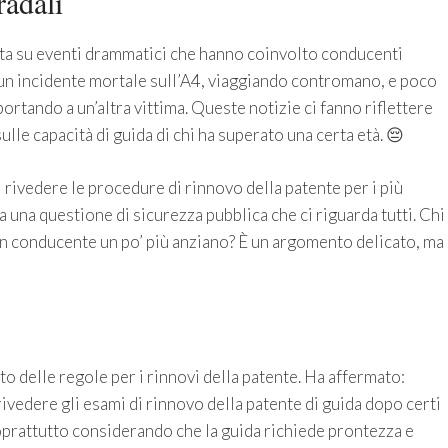
radali
rata su eventi drammatici che hanno coinvolto conducenti
un incidente mortale sull’A4, viaggiando contromano, e poco
ortando a un’altra vittima. Queste notizie ci fanno riflettere
lle capacità di guida di chi ha superato una certa età. 😔
i rivedere le procedure di rinnovo della patente per i più
 una questione di sicurezza pubblica che ci riguarda tutti. Chi
n un conducente un po’ più anziano? È un argomento delicato, ma
o delle regole per i rinnovi della patente. Ha affermato:
vedere gli esami di rinnovo della patente di guida dopo certi
soprattutto considerando che la guida richiede prontezza e