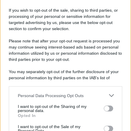
Newz Ohio
Gameland
If you wish to opt-out of the sale, sharing to third parties, or
Hig Tech Mag
processing of your personal or sensitive information for
targeted advertising by us, please use the below opt-out
Scoop Mag
section to confirm your selection.
Lgbtqia News
Motors Magazine 365
Please note that after your opt-out request is processed you
may continue seeing interest-based ads based on personal
Day Travel 365
information utilized by us or personal information disclosed to
Home Magazine 365
third parties prior to your opt-out.
Cineverse Magazine
SecondHomeMagazine
You may separately opt-out of the further disclosure of your
personal information by third parties on the IAB’s list of
downstream participants.
Personal Data Processing Opt Outs
This information may also be disclosed by us to third parties
Francia
on the IAB’s List of Downstream Participants that may further
I want to opt-out of the Sharing of my
disclose it to other third parties.
personal data.
InvestirMag
Opted In
Please note that this website/app uses one or more Google
services and may gather and store information including but
Germania
I want to opt-out of the Sale of my
Personal Data.