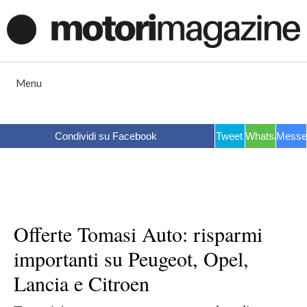
Vai
al
contenuto
Menu
Condividi su Facebook
Tweet
WhatsApp
Messe
Offerte Tomasi Auto: risparmi
importanti su Peugeot, Opel,
Lancia e Citroen