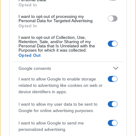
not limited to your visit or usage behaviour. You may click to
Opted In
grant or deny consent to Google and its third-party tags to
Investieren24
use your data for below specified purposes in below Google
I want to opt-out of processing my
consent section.
Personal Data for Targeted Advertising.
UK
Opted In
News Hub UK
I want to opt-out of Collection, Use,
Retention, Sale, and/or Sharing of my
Lgbtq News
Personal Data that Is Unrelated with the
Purposes for which it was collected.
Opted Out
Olanda
Google consents
Investeren 24
NL Newz
I want to allow Google to enable storage
related to advertising like cookies on web or
device identifiers in apps.
I want to allow my user data to be sent to
Google for online advertising purposes.
I want to allow Google to send me
personalized advertising.