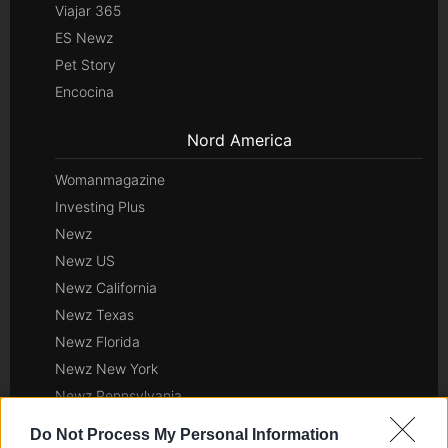
Viajar 365
ES Newz
Pet Story
Encocina
Nord America
Womanmagazine
Investing Plus
Newz
Newz US
Newz California
Newz Texas
Newz Florida
Newz New York
Newz Pennsylvania
Newz Illinois
Do Not Process My Personal Information