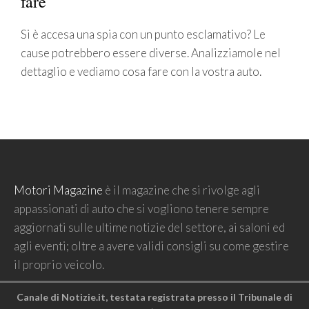
fare
Si è accesa una spia con un punto esclamativo? Le
cause potrebbero essere diverse. Analizziamole nel
dettaglio e vediamo cosa fare con la vostra auto.
Motori Magazine
è il magazine che si rivolge agli
appassionati di auto che si vogliono tenere sempre
aggiornati sulle ultime notizie del settore, ai saloni ed
agli eventi; oltre a avere validi consigli su come gestire
il proprio veicolo.
Canale di Notizie.it, testata registrata presso il Tribunale di