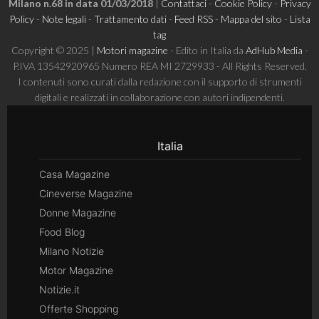
Milano n.68 in data 01/03/2018
|
Contattaci
-
Cookie Policy
-
Privacy
Policy
-
Note legali
-
Trattamento dati
-
Feed RSS
-
Mappa del sito
-
Lista
tag
Copyright © 2025 |
Motori magazine
- Edito in Italia da
AdHub Media
-
P.IVA 13542920965 Numero REA MI 2729933 - All Rights Reserved.
I contenuti sono curati dalla redazione con il supporto di strumenti
digitali e realizzati in collaborazione con autori indipendenti.
Italia
Casa Magazine
Cineverse Magazine
Donne Magazine
Food Blog
Milano Notizie
Motor Magazine
Notizie.it
Offerte Shopping