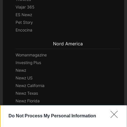
Viajar 365
ES Newz
Pet Story
Encocina
Nord America
Womanmagazine
Investing Plus
Newz
Newz US
Newz California
Newz Texas
Newz Florida
Newz New York
Do Not Process My Personal Information
Newz Pennsylvania
Newz Illinois