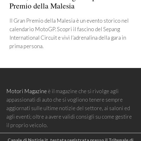
Premio della Malesia
Il Gran Premio della Malesia è un evento storico nel
calendario MotoGP. Scopri il fascino del Sepang
International Circuit e vivi l’adrenalina della gara in
prima persona.
Motori Magazine
è il magazine che si rivolge agli
appassionati di auto che si vogliono tenere sempre
aggiornati sulle ultime notizie del settore, ai saloni ed
agli eventi; oltre a avere validi consigli su come gestire
il proprio veicolo.
Canale di Notizie.it, testata registrata presso il Tribunale di