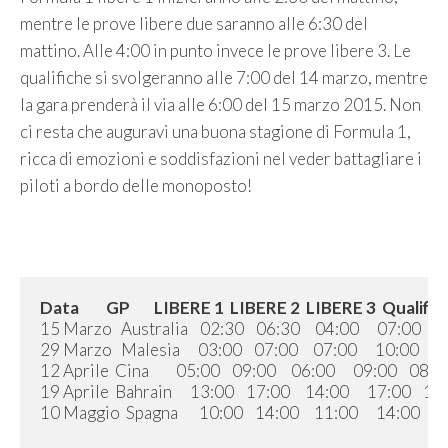
mentre le prove libere due saranno alle 6:30 del
mattino. Alle 4:00 in punto invece le prove libere 3. Le
qualifiche si svolgeranno alle 7:00 del 14 marzo, mentre
la gara prenderà il via alle 6:00 del 15 marzo 2015. Non
ci resta che auguravi una buona stagione di Formula 1,
ricca di emozioni e soddisfazioni nel veder battagliare i
piloti a bordo delle monoposto!
Data         GP        LIBERE 1  LIBERE 2  LIBERE 3  Qualifi
15 Marzo   Australia    02:30    06:30     04:00      07:00    0
29 Marzo   Malesia      03:00    07:00     07:00      10:00    09
12 Aprile  Cina         05:00    09:00     06:00      09:00    08:0
19 Aprile  Bahrain      13:00    17:00     14:00      17:00    17:
10 Maggio  Spagna       10:00    14:00     11:00      14:00    14