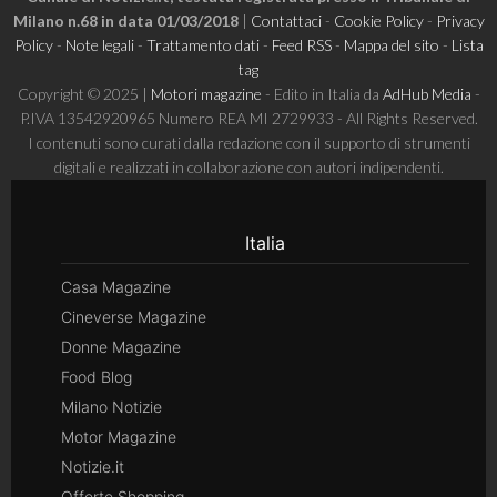
Milano n.68 in data 01/03/2018
|
Contattaci
-
Cookie Policy
-
Privacy
Policy
-
Note legali
-
Trattamento dati
-
Feed RSS
-
Mappa del sito
-
Lista
tag
Copyright © 2025 |
Motori magazine
- Edito in Italia da
AdHub Media
-
P.IVA 13542920965 Numero REA MI 2729933 - All Rights Reserved.
I contenuti sono curati dalla redazione con il supporto di strumenti
digitali e realizzati in collaborazione con autori indipendenti.
Italia
Casa Magazine
Cineverse Magazine
Donne Magazine
Food Blog
Milano Notizie
Motor Magazine
Notizie.it
Offerte Shopping