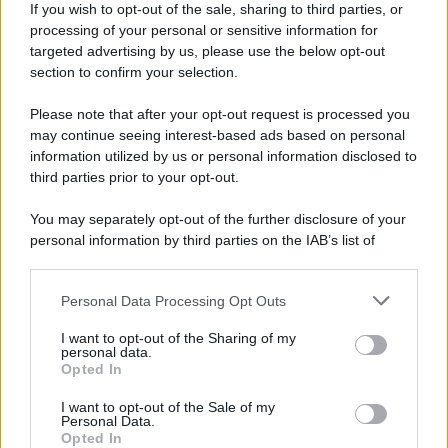
If you wish to opt-out of the sale, sharing to third parties, or
Newz Ohio
processing of your personal or sensitive information for
Gameland
targeted advertising by us, please use the below opt-out
Hig Tech Mag
section to confirm your selection.
Scoop Mag
Please note that after your opt-out request is processed you
Lgbtqia News
may continue seeing interest-based ads based on personal
Motors Magazine 365
information utilized by us or personal information disclosed to
Day Travel 365
third parties prior to your opt-out.
Home Magazine 365
You may separately opt-out of the further disclosure of your
Cineverse Magazine
personal information by third parties on the IAB’s list of
SecondHomeMagazine
downstream participants.
Personal Data Processing Opt Outs
This information may also be disclosed by us to third parties
on the IAB’s List of Downstream Participants that may further
I want to opt-out of the Sharing of my
disclose it to other third parties.
personal data.
Francia
Opted In
Please note that this website/app uses one or more Google
InvestirMag
services and may gather and store information including but
I want to opt-out of the Sale of my
Personal Data.
not limited to your visit or usage behaviour. You may click to
Opted In
Germania
grant or deny consent to Google and its third-party tags to