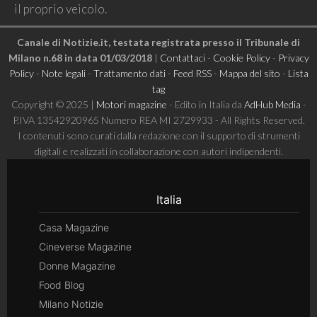
il proprio veicolo.
Canale di Notizie.it, testata registrata presso il Tribunale di
Milano n.68 in data 01/03/2018
|
Contattaci
-
Cookie Policy
-
Privacy
Policy
-
Note legali
-
Trattamento dati
-
Feed RSS
-
Mappa del sito
-
Lista
tag
Copyright © 2025 |
Motori magazine
- Edito in Italia da
AdHub Media
-
P.IVA 13542920965 Numero REA MI 2729933 - All Rights Reserved.
I contenuti sono curati dalla redazione con il supporto di strumenti
digitali e realizzati in collaborazione con autori indipendenti.
Italia
Casa Magazine
Cineverse Magazine
Donne Magazine
Food Blog
Milano Notizie