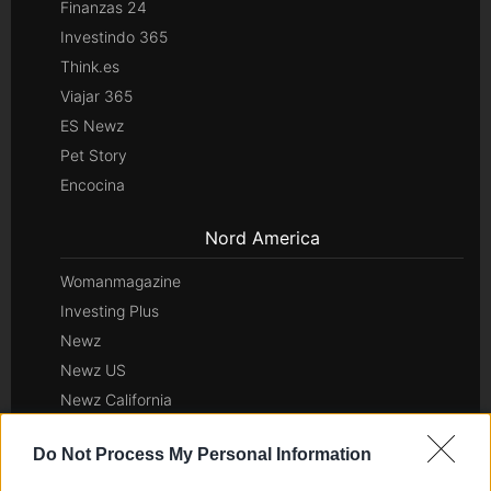
Finanzas 24
Investindo 365
Think.es
Viajar 365
ES Newz
Pet Story
Encocina
Nord America
Womanmagazine
Investing Plus
Newz
Newz US
Newz California
Newz Texas
Do Not Process My Personal Information
Newz Florida
Newz New York