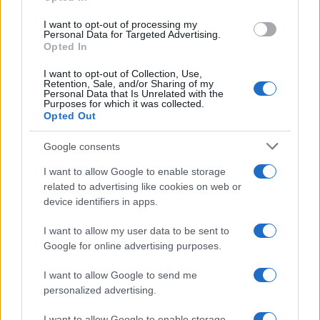
grant or deny consent to Google and its third-party tags to
InvestirMag
use your data for below specified purposes in below Google
I want to opt-out of processing my
consent section.
Personal Data for Targeted Advertising.
Germania
Opted In
Investieren24
I want to opt-out of Collection, Use,
Retention, Sale, and/or Sharing of my
Personal Data that Is Unrelated with the
Purposes for which it was collected.
UK
Opted Out
News Hub UK
Google consents
Lgbtq News
I want to allow Google to enable storage
Olanda
related to advertising like cookies on web or
device identifiers in apps.
Investeren 24
I want to allow my user data to be sent to
NL Newz
Google for online advertising purposes.
I want to allow Google to send me
personalized advertising.
I want to allow Google to enable storage