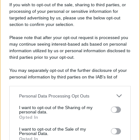
If you wish to opt-out of the sale, sharing to third parties, or
Newz Pennsylvania
processing of your personal or sensitive information for
Newz Illinois
targeted advertising by us, please use the below opt-out
Newz Ohio
section to confirm your selection.
Gameland
Please note that after your opt-out request is processed you
Hig Tech Mag
may continue seeing interest-based ads based on personal
Scoop Mag
information utilized by us or personal information disclosed to
third parties prior to your opt-out.
Lgbtqia News
Motors Magazine 365
You may separately opt-out of the further disclosure of your
Day Travel 365
personal information by third parties on the IAB’s list of
Home Magazine 365
downstream participants.
Cineverse Magazine
Personal Data Processing Opt Outs
This information may also be disclosed by us to third parties
SecondHomeMagazine
on the IAB’s List of Downstream Participants that may further
I want to opt-out of the Sharing of my
disclose it to other third parties.
personal data.
Opted In
Please note that this website/app uses one or more Google
services and may gather and store information including but
I want to opt-out of the Sale of my
Francia
Personal Data.
not limited to your visit or usage behaviour. You may click to
Opted In