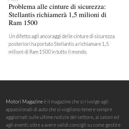
Problema alle cinture di sicurezza:
Stellantis richiamerà 1,5 milioni di
Ram 1500
Un difetto agli ancoraggi delle cinture di sicurezza
posteriori ha portato Stellantis a richiamare 1,5
milioni di Ram 1500 in tutto il mondo.
Motori Magazine
è il magazine che si rivolge agli
appassionati di auto che si vogliono tenere sempre
aggiornati sulle ultime notizie del settore, ai saloni ed
agli eventi; oltre a avere validi consigli su come gestire