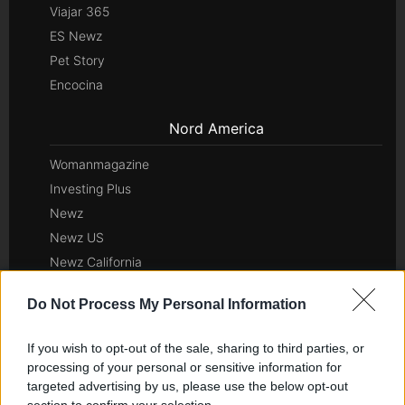
Viajar 365
ES Newz
Pet Story
Encocina
Nord America
Womanmagazine
Investing Plus
Newz
Newz US
Newz California
Newz Texas
Do Not Process My Personal Information
Newz Florida
Newz New York
If you wish to opt-out of the sale, sharing to third parties, or
Newz Pennsylvania
processing of your personal or sensitive information for
Newz Illinois
targeted advertising by us, please use the below opt-out