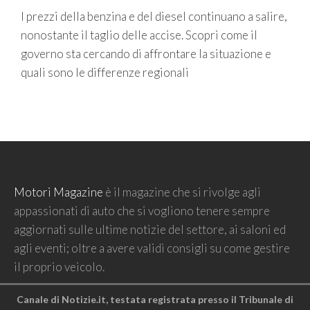
I prezzi della benzina e del diesel continuano a salire,
nonostante il taglio delle accise. Scopri come il
governo sta cercando di affrontare la situazione e
quali sono le differenze regionali
Motori Magazine
è il magazine che si rivolge agli
appassionati di auto che si vogliono tenere sempre
aggiornati sulle ultime notizie del settore, ai saloni ed
agli eventi; oltre a avere validi consigli su come gestire
il proprio veicolo.
Canale di Notizie.it, testata registrata presso il Tribunale di