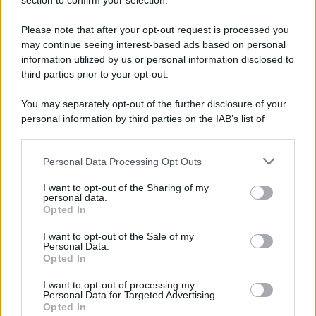
section to confirm your selection.
Newz Ohio
Gameland
Please note that after your opt-out request is processed you
Hig Tech Mag
may continue seeing interest-based ads based on personal
Scoop Mag
information utilized by us or personal information disclosed to
third parties prior to your opt-out.
Lgbtqia News
Motors Magazine 365
You may separately opt-out of the further disclosure of your
Day Travel 365
personal information by third parties on the IAB’s list of
downstream participants.
Home Magazine 365
Cineverse Magazine
Personal Data Processing Opt Outs
This information may also be disclosed by us to third parties
SecondHomeMagazine
on the IAB’s List of Downstream Participants that may further
I want to opt-out of the Sharing of my
disclose it to other third parties.
personal data.
Opted In
Please note that this website/app uses one or more Google
services and may gather and store information including but
I want to opt-out of the Sale of my
Francia
Personal Data.
not limited to your visit or usage behaviour. You may click to
Opted In
grant or deny consent to Google and its third-party tags to
InvestirMag
use your data for below specified purposes in below Google
I want to opt-out of processing my
consent section.
Personal Data for Targeted Advertising.
Germania
Opted In