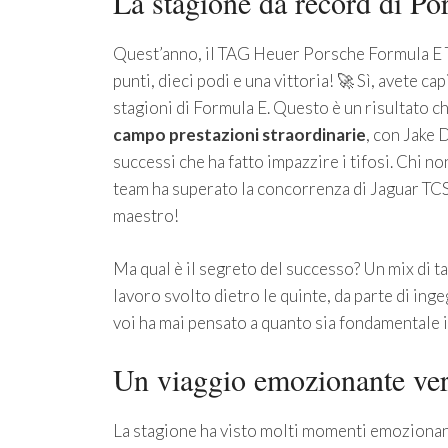
La stagione da record di Po
Quest’anno, il TAG Heuer Porsche Formula E T
punti, dieci podi e una vittoria! 🚀 Sì, avete cap
stagioni di Formula E. Questo è un risultato che
campo prestazioni straordinarie
, con Jake D
successi che ha fatto impazzire i tifosi. Chi no
team ha superato la concorrenza di Jaguar TCS
maestro!
Ma qual è il segreto del successo? Un mix di ta
lavoro svolto dietro le quinte, da parte di inge
voi ha mai pensato a quanto sia fondamentale i
Un viaggio emozionante vers
La stagione ha visto molti momenti emozionant