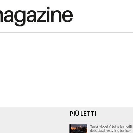
PIÙ LETTI
Tesla Model Y: tutte le modif
debutto al restyling Juniper