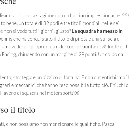
rsche
eam ha chiuso la stagione con un bottino impressionante: 25
ito bene, un totale di 32 podi e tre titoli mondiali nelle sei
 non si vede tutti i giorni, giusto?
La squadra ha messo in
ennis che ha conquistato il titolo di pilota e una striscia di
n ama vedere il proprio team del cuore trionfare? 🎉 Inoltre, il
 Racing, chiudendo con un margine di 29 punti. Un colpo da
lento, strategia e un pizzico di fortuna. E non dimentichiamo il
gneri e meccanici che hanno reso possibile tutto ciò. Ehi, chi d
l lavoro di squadra nel motorsport? 🤔
o il titolo
i, e non possiamo non menzionare le qualifiche. Pascal