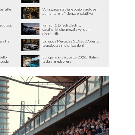
de full e
Volkswagen taglia le opzioni auto per
aumentare l’efficienza produttiva
quisiti,
Renault 5 E-Tech Electric:
caratteristiche, prezzi e versioni
disponibili
ere tra
La nuova Mercedes GLA 2027: design,
tecnologia e motorizzazioni
dello
Europei sport acquatici 2026: l’Italia in
 scuole
testa al medagliere