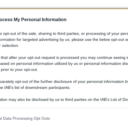
ocess My Personal Information
to opt-out of the sale, sharing to third parties, or processing of your per
formation for targeted advertising by us, please use the below opt-out s
 selection.
 that after your opt-out request is processed you may continue seeing i
ased on personal information utilized by us or personal information dis
 prior to your opt-out.
rately opt-out of the further disclosure of your personal information by
he IAB’s list of downstream participants.
iormente e chi può dirlo? Forse vedremo altri trionfi nel
tion may also be disclosed by us to third parties on the IAB’s List of 
er Porsche anche nella prossima stagione? 🙋‍♀️
 that may further disclose it to other third parties.
 that this website/app uses one or more Google services and may gath
l Data Processing Opt Outs
o che il TAG Heuer Porsche Formula E Team non è solo un
including but not limited to your visit or usage behaviour. You may click 
 to Google and its third-party tags to use your data for below specifi