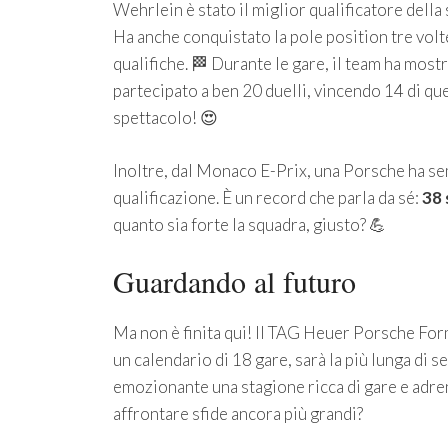
Wehrlein è stato il miglior qualificatore della
Ha anche conquistato la pole position tre vol
qualifiche. 🏁 Durante le gare, il team ha mo
partecipato a ben 20 duelli, vincendo 14 di ques
spettacolo! 😍
Inoltre, dal Monaco E-Prix, una Porsche ha sem
qualificazione. È un record che parla da sé:
38 
quanto sia forte la squadra, giusto? 💪
Guardando al futuro
Ma non è finita qui! Il TAG Heuer Porsche For
un calendario di 18 gare, sarà la più lunga di
emozionante una stagione ricca di gare e adren
affrontare sfide ancora più grandi?