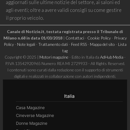
aggiornati sulle ultime notizie del settore, ai saloni ed
agli eventi; oltre a avere validi consigli su come gestire
il proprio veicolo.
Canale di Notizie.it, testata registrata presso il Tribunale di
Milano n.68 in data 01/03/2018
|
Contattaci
-
Cookie Policy
-
Privacy
Policy
-
Note legali
-
Trattamento dati
-
Feed RSS
-
Mappa del sito
-
Lista
tag
Copyright © 2025 |
Motori magazine
- Edito in Italia da
AdHub Media
-
P.IVA 13542920965 Numero REA MI 2729933 - All Rights Reserved.
I contenuti sono curati dalla redazione con il supporto di strumenti
digitali e realizzati in collaborazione con autori indipendenti.
Italia
Casa Magazine
Cineverse Magazine
Donne Magazine