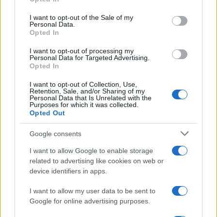
Please note that this website/app uses one or more Google
Francia
services and may gather and store information including but
I want to opt-out of the Sale of my
Personal Data.
not limited to your visit or usage behaviour. You may click to
InvestirMag
Opted In
grant or deny consent to Google and its third-party tags to
use your data for below specified purposes in below Google
I want to opt-out of processing my
Germania
consent section.
Personal Data for Targeted Advertising.
Opted In
Investieren24
I want to opt-out of Collection, Use,
Retention, Sale, and/or Sharing of my
UK
Personal Data that Is Unrelated with the
Purposes for which it was collected.
Opted Out
News Hub UK
Lgbtq News
Google consents
Olanda
I want to allow Google to enable storage
related to advertising like cookies on web or
Investeren 24
device identifiers in apps.
NL Newz
I want to allow my user data to be sent to
Google for online advertising purposes.