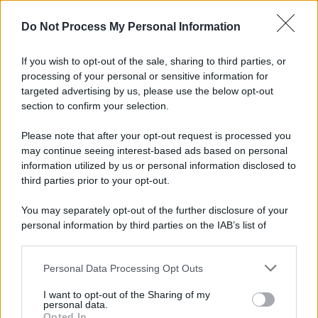
Newz Florida
Do Not Process My Personal Information
Newz New York
Newz Pennsylvania
If you wish to opt-out of the sale, sharing to third parties, or
Newz Illinois
processing of your personal or sensitive information for
Newz Ohio
targeted advertising by us, please use the below opt-out
section to confirm your selection.
Gameland
Hig Tech Mag
Please note that after your opt-out request is processed you
Scoop Mag
may continue seeing interest-based ads based on personal
information utilized by us or personal information disclosed to
Lgbtqia News
third parties prior to your opt-out.
Motors Magazine 365
Day Travel 365
You may separately opt-out of the further disclosure of your
Home Magazine 365
personal information by third parties on the IAB’s list of
downstream participants.
Cineverse Magazine
SecondHomeMagazine
Personal Data Processing Opt Outs
This information may also be disclosed by us to third parties
on the IAB’s List of Downstream Participants that may further
I want to opt-out of the Sharing of my
disclose it to other third parties.
personal data.
Opted In