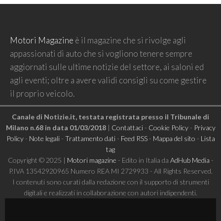
Motori Magazine
è il magazine che si rivolge agli
appassionati di auto che si vogliono tenere sempre
aggiornati sulle ultime notizie del settore, ai saloni ed
agli eventi; oltre a avere validi consigli su come gestire
il proprio veicolo.
Canale di Notizie.it, testata registrata presso il Tribunale di
Milano n.68 in data 01/03/2018
|
Contattaci
-
Cookie Policy
-
Privacy
Policy
-
Note legali
-
Trattamento dati
-
Feed RSS
-
Mappa del sito
-
Lista
tag
Copyright © 2025 |
Motori magazine
- Edito in Italia da
AdHub Media
-
P.IVA 13542920965 Numero REA MI 2729933 - All Rights Reserved.
I contenuti sono curati dalla redazione con il supporto di strumenti
digitali e realizzati in collaborazione con autori indipendenti.