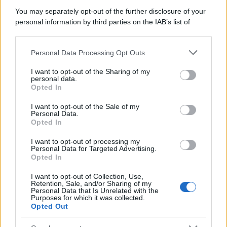
You may separately opt-out of the further disclosure of your
Cineverse Magazine
personal information by third parties on the IAB’s list of
SecondHomeMagazine
downstream participants.
Personal Data Processing Opt Outs
This information may also be disclosed by us to third parties
on the IAB’s List of Downstream Participants that may further
I want to opt-out of the Sharing of my
Francia
disclose it to other third parties.
personal data.
Opted In
Please note that this website/app uses one or more Google
InvestirMag
services and may gather and store information including but
I want to opt-out of the Sale of my
Personal Data.
not limited to your visit or usage behaviour. You may click to
Germania
Opted In
grant or deny consent to Google and its third-party tags to
use your data for below specified purposes in below Google
Investieren24
I want to opt-out of processing my
consent section.
Personal Data for Targeted Advertising.
Opted In
UK
I want to opt-out of Collection, Use,
Retention, Sale, and/or Sharing of my
News Hub UK
Personal Data that Is Unrelated with the
Purposes for which it was collected.
Lgbtq News
Opted Out
Olanda