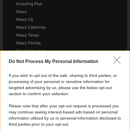
Investing Plus
Newz
Newz US
Newz California
Newz Texas
Newz Florida
Newz New York
Newz Pennsylvania
Do Not Process My Personal Information
Newz Illinois
Newz Ohio
If you wish to opt-out of the sale, sharing to third parties, or
processing of your personal or sensitive information for
Gameland
targeted advertising by us, please use the below opt-out
Hig Tech Mag
section to confirm your selection.
Scoop Mag
Lgbtqia News
Please note that after your opt-out request is processed you
may continue seeing interest-based ads based on personal
Motors Magazine 365
information utilized by us or personal information disclosed to
Day Travel 365
third parties prior to your opt-out.
Home Magazine 365