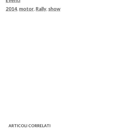
Eventi
Tag
2014
,
motor
,
Rally
,
show
ARTICOLI CORRELATI