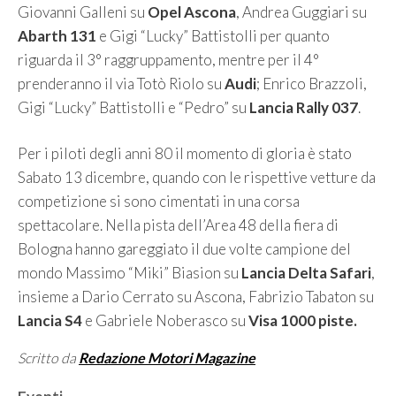
Giovanni Galleni su
Opel Ascona
, Andrea Guggiari su
Abarth
131
e Gigi “Lucky” Battistolli per quanto
riguarda il 3° raggruppamento, mentre per il 4°
prenderanno il via Totò Riolo su
Audi
; Enrico Brazzoli,
Gigi “Lucky” Battistolli e “Pedro” su
Lancia Rally 037
.
Per i piloti degli anni 80 il momento di gloria è stato
Sabato 13 dicembre, quando con le rispettive vetture da
competizione si sono cimentati in una corsa
spettacolare. Nella pista dell’Area 48 della fiera di
Bologna hanno gareggiato il due volte campione del
mondo Massimo “Miki” Biasion su
Lancia Delta Safari
,
insieme a Dario Cerrato su Ascona, Fabrizio Tabaton su
Lancia S4
e Gabriele Noberasco su
Visa 1000 piste.
Scritto da
Redazione Motori Magazine
Categorie