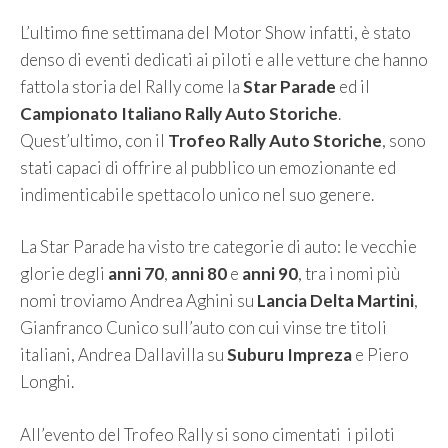
L’ultimo fine settimana del Motor Show infatti, è stato
denso di eventi dedicati ai piloti e alle vetture che hanno
fattola storia del Rally come la
Star Parade
ed il
Campionato Italiano Rally Auto Storiche
.
Quest’ultimo, con il
Trofeo Rally Auto Storiche
, sono
stati capaci di offrire al pubblico un emozionante ed
indimenticabile spettacolo unico nel suo genere.
La Star Parade ha visto tre categorie di auto: le vecchie
glorie degli
anni 70
,
anni 80
e
anni 90
, tra i nomi più
nomi troviamo Andrea Aghini su
Lancia Delta Martini
,
Gianfranco Cunico sull’auto con cui vinse tre titoli
italiani, Andrea Dallavilla su
Suburu Impreza
e Piero
Longhi.
All’evento del Trofeo Rally si sono cimentati i piloti