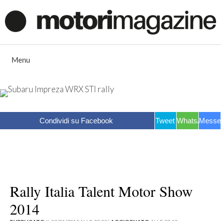
Vai
al
contenuto
Menu
Condividi su Facebook
Tweet
WhatsApp
Messe
Rally Italia Talent Motor Show
2014