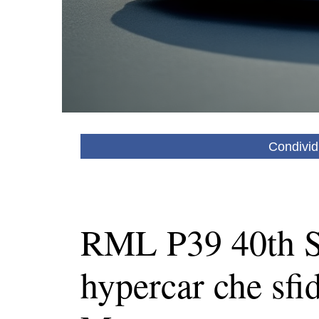
Condivid
RML P39 40th Sp
hypercar che sfi