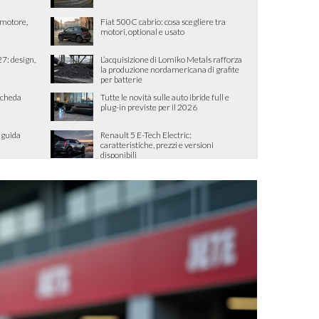
, motore,
Fiat 500C cabrio: cosa scegliere tra
motori, optional e usato
7: design,
L’acquisizione di Lomiko Metals rafforza
la produzione nordamericana di grafite
per batterie
scheda
Tutte le novità sulle auto ibride full e
plug-in previste per il 2026
 guida
Renault 5 E-Tech Electric:
caratteristiche, prezzi e versioni
disponibili