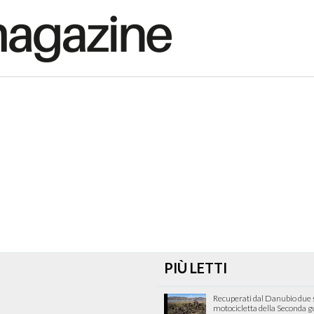
PIÙ LETTI
Recuperati dal Danubio due s
motocicletta della Seconda 