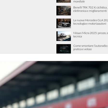
mondiale
Benelli TRK 702 X: ciclistica
elettronica e miglioramenti
La nuova Mercedes GLA 202
tecnologia e motorizzazioni
Nissan Micra 2025: prezzo, 
tecnica
Come smontare l’autoradio:
pratica e veloce