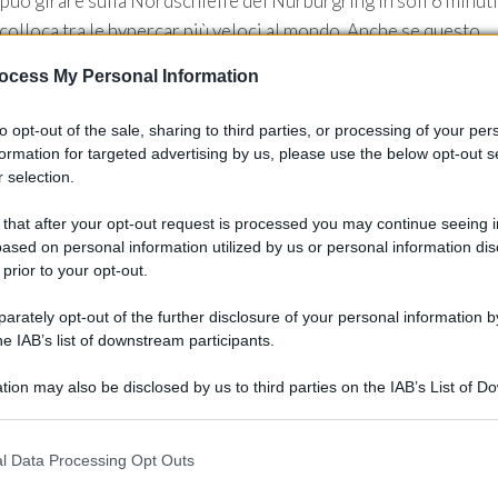
può girare sulla Nordschleife del Nürburgring in soli 6 minuti
colloca tra le hypercar più veloci al mondo. Anche se questo
a vettura e l’impegno della RML nel creare un’auto che possa
ocess My Personal Information
to opt-out of the sale, sharing to third parties, or processing of your per
formation for targeted advertising by us, please use the below opt-out s
 selection.
lo 10 esemplari della P39 40th Special Edition, ciascuno al
 that after your opt-out request is processed you may continue seeing i
sclusivamente le modifiche apportate, escludendo il prezzo
ased on personal information utilized by us or personal information dis
duzione così limitata, la P39 non è solo un’auto, ma un vero e
 prior to your opt-out.
nati di motori.
rately opt-out of the further disclosure of your personal information by
he IAB’s list of downstream participants.
tion may also be disclosed by us to third parties on the IAB’s List of 
 that may further disclose it to other third parties.
 that this website/app uses one or more Google services and may gath
l Data Processing Opt Outs
including but not limited to your visit or usage behaviour. You may click 
 to Google and its third-party tags to use your data for below specifi