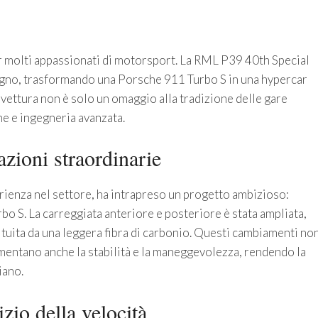
r molti appassionati di motorsport. La RML P39 40th Special
gno, trasformando una Porsche 911 Turbo S in una hypercar
 vettura non è solo un omaggio alla tradizione delle gare
e e ingegneria avanzata.
azioni straordinarie
rienza nel settore, ha intrapreso un progetto ambizioso:
o S. La carreggiata anteriore e posteriore è stata ampliata,
tituita da una leggera fibra di carbonio. Questi cambiamenti no
umentano anche la stabilità e la maneggevolezza, rendendo la
iano.
zio della velocità