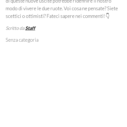
di queste nuove uscite potrebbe ridefinire il nostro
modo di vivere le due ruote. Voi cosa ne pensate? Siete
scettici o ottimisti? Fateci sapere nei commenti! 👇
Scritto da
Staff
Categorie
Senza categoria