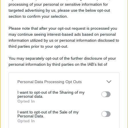
processing of your personal or sensitive information for
Newz Ohio
targeted advertising by us, please use the below opt-out
Gameland
section to confirm your selection.
Hig Tech Mag
Please note that after your opt-out request is processed you
Scoop Mag
may continue seeing interest-based ads based on personal
Lgbtqia News
information utilized by us or personal information disclosed to
Motors Magazine 365
third parties prior to your opt-out.
Day Travel 365
You may separately opt-out of the further disclosure of your
Home Magazine 365
personal information by third parties on the IAB’s list of
Cineverse Magazine
downstream participants.
SecondHomeMagazine
Personal Data Processing Opt Outs
This information may also be disclosed by us to third parties
on the IAB’s List of Downstream Participants that may further
I want to opt-out of the Sharing of my
disclose it to other third parties.
personal data.
Opted In
Francia
Please note that this website/app uses one or more Google
services and may gather and store information including but
I want to opt-out of the Sale of my
InvestirMag
Personal Data.
not limited to your visit or usage behaviour. You may click to
Opted In
grant or deny consent to Google and its third-party tags to