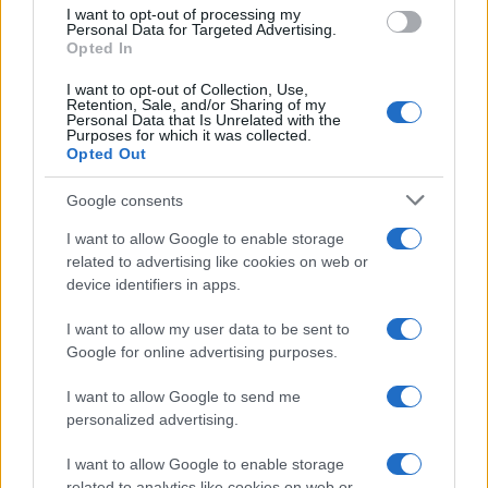
Germania
use your data for below specified purposes in below Google
I want to opt-out of processing my
consent section.
Personal Data for Targeted Advertising.
Investieren24
Opted In
I want to opt-out of Collection, Use,
UK
Retention, Sale, and/or Sharing of my
Personal Data that Is Unrelated with the
Purposes for which it was collected.
News Hub UK
Opted Out
Lgbtq News
Google consents
Olanda
I want to allow Google to enable storage
related to advertising like cookies on web or
Investeren 24
device identifiers in apps.
NL Newz
I want to allow my user data to be sent to
Google for online advertising purposes.
I want to allow Google to send me
personalized advertising.
I want to allow Google to enable storage
related to analytics like cookies on web or