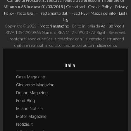
Canale di Notizie.it, testata registrata presso il Tribunale di
Milano n.68 in data 01/03/2018
|
Contattaci
-
Cookie Policy
-
Privacy
Policy
-
Note legali
-
Trattamento dati
-
Feed RSS
-
Mappa del sito
-
Lista
tag
Copyright © 2025 |
Motori magazine
- Edito in Italia da
AdHub Media
-
P.IVA 13542920965 Numero REA MI 2729933 - All Rights Reserved.
I contenuti sono curati dalla redazione con il supporto di strumenti
digitali e realizzati in collaborazione con autori indipendenti.
Italia
Casa Magazine
Cineverse Magazine
Donne Magazine
Food Blog
Milano Notizie
Motor Magazine
Notizie.it