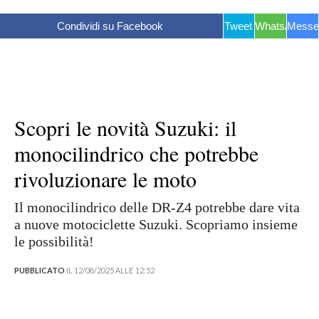
Condividi su Facebook
Tweet
WhatsApp
Messe
Scopri le novità Suzuki: il
monocilindrico che potrebbe
rivoluzionare le moto
Il monocilindrico delle DR-Z4 potrebbe dare vita
a nuove motociclette Suzuki. Scopriamo insieme
le possibilità!
PUBBLICATO
IL 12/08/2025 ALLE 12:52