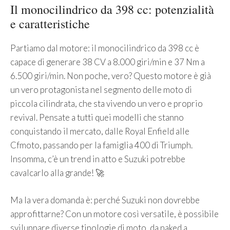
Il monocilindrico da 398 cc: potenzialità
e caratteristiche
Partiamo dal motore: il monocilindrico da 398 cc è
capace di generare 38 CV a 8.000 giri/min e 37 Nm a
6.500 giri/min. Non poche, vero? Questo motore è già
un vero protagonista nel segmento delle moto di
piccola cilindrata, che sta vivendo un vero e proprio
revival. Pensate a tutti quei modelli che stanno
conquistando il mercato, dalle Royal Enfield alle
Cfmoto, passando per la famiglia 400 di Triumph.
Insomma, c’è un trend in atto e Suzuki potrebbe
cavalcarlo alla grande! 🚀
Ma la vera domanda è: perché Suzuki non dovrebbe
approfittarne? Con un motore così versatile, è possibile
sviluppare diverse tipologie di moto, da naked a