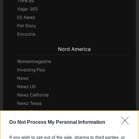
Think.es
Viajar 365
ES Newz
Pet Story
Encocina
Nord America
Womanmagazine
Investing Plus
Newz
Newz US
Newz California
Newz Texas
Newz Florida
Newz New York
Do Not Process My Personal Information
Newz Pennsylvania
Newz Illinois
If you wish to opt-out of the sale, sharing to third parties, or