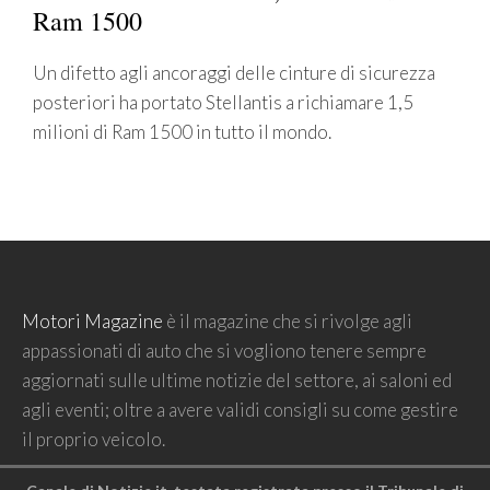
Ram 1500
Un difetto agli ancoraggi delle cinture di sicurezza
posteriori ha portato Stellantis a richiamare 1,5
milioni di Ram 1500 in tutto il mondo.
Motori Magazine
è il magazine che si rivolge agli
appassionati di auto che si vogliono tenere sempre
aggiornati sulle ultime notizie del settore, ai saloni ed
agli eventi; oltre a avere validi consigli su come gestire
il proprio veicolo.