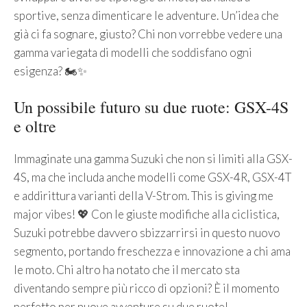
sportive, senza dimenticare le adventure. Un’idea che
già ci fa sognare, giusto? Chi non vorrebbe vedere una
gamma variegata di modelli che soddisfano ogni
esigenza? 🏍️✨
Un possibile futuro su due ruote: GSX-4S
e oltre
Immaginate una gamma Suzuki che non si limiti alla GSX-
4S, ma che includa anche modelli come GSX-4R, GSX-4T
e addirittura varianti della V-Strom. This is giving me
major vibes! 💖 Con le giuste modifiche alla ciclistica,
Suzuki potrebbe davvero sbizzarrirsi in questo nuovo
segmento, portando freschezza e innovazione a chi ama
le moto. Chi altro ha notato che il mercato sta
diventando sempre più ricco di opzioni? È il momento
perfetto per nuove avventure su due ruote!