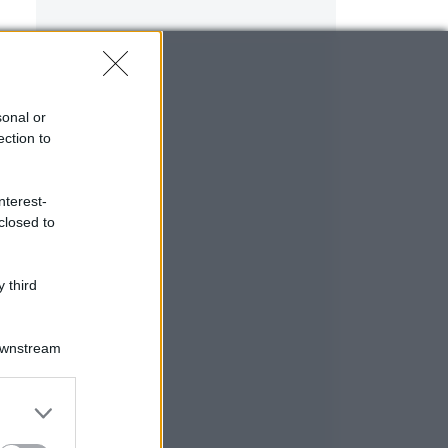
sonal or
ection to
nterest-
closed to
 third
Downstream
er and store
to grant or
ed purposes