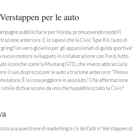
 Verstappen per le auto
 campagne pubblicitarie per Honda, promuovendo modelli
trazione anteriore. E lo sapevi che la Civic Type R è l’auto di
gring? Un vero gioiello per gli appassionati di guida sportiva!
un nuovo motore sviluppato in collaborazione con Ford, tutto
auto iconiche come la Mustang GTD, che invece abbraccia la
ere il suo disprezzo per le auto a trazione anteriore: “Penso
simulatore. È la cosa peggiore in assoluto.” Che affermazione
 simile dichiarazione da uno che ha pubblicizzato la Civic?
va
lo una questione di marketing o c’è dell’altro? Verstappen st