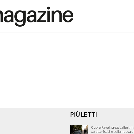
PIÙ LETTI
Cupra Raval: prezzi, allestim
caratteristiche della nuova e