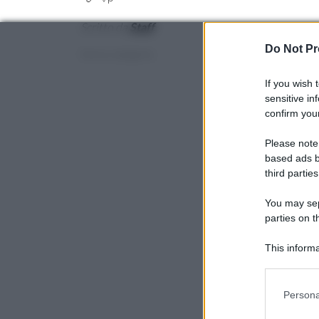
Scritto da
Staff
Do Not Pr
Categorie
Senza categoria
If you wish 
sensitive in
confirm your
Please note
based ads b
third parties
You may sepa
parties on t
This informa
Participants
Please note
Persona
information 
deny consent