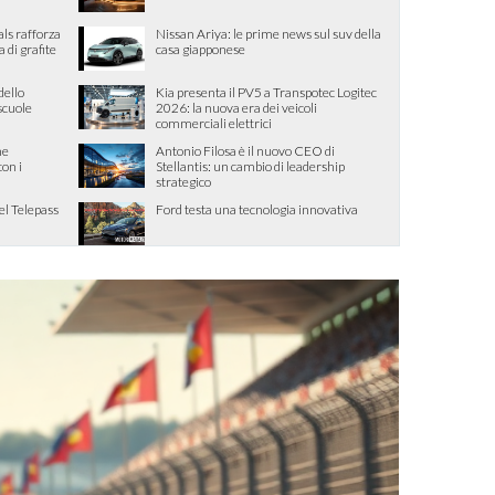
als rafforza
Nissan Ariya: le prime news sul suv della
di grafite
casa giapponese
dello
Kia presenta il PV5 a Transpotec Logitec
 scuole
2026: la nuova era dei veicoli
commerciali elettrici
me
Antonio Filosa è il nuovo CEO di
con i
Stellantis: un cambio di leadership
strategico
el Telepass
Ford testa una tecnologia innovativa