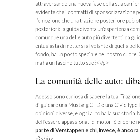
attraversando una nuova fase della sua carrier
evidente che i contratti di sponsorizzazione p
l’emozione che una trazione posteriore può of
posteriori: la guida diventa un’esperienza co
comunque una delle auto più divertenti da gui
entusiasta di mettersi al volante di quella bel
fondo, ha un posto speciale nel nostro cuore. 
ma ha un fascino tutto suo?<\/p>
La comunità delle auto: diba
Adesso sono curiosa di sapere la tua! Trazione
di guidare una Mustang GTD o una Civic Type R?
opinioni diverse, e ogni auto ha la sua storia. 
dell’essere appassionati di motori è proprio ne
parte di Verstappen e chi, invece, è ancora
💨<\/p>