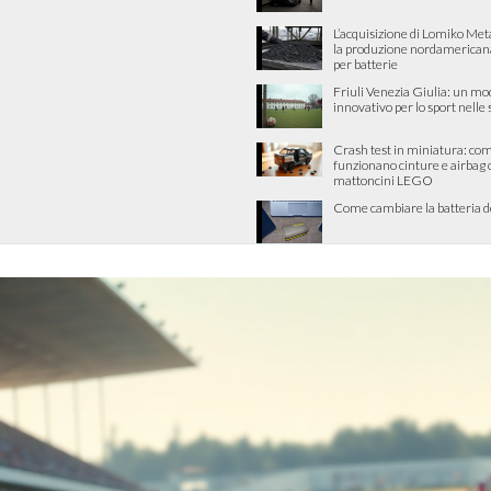
L’acquisizione di Lomiko Met
la produzione nordamericana 
per batterie
Friuli Venezia Giulia: un mo
innovativo per lo sport nelle
Crash test in miniatura: co
funzionano cinture e airbag 
mattoncini LEGO
Come cambiare la batteria d