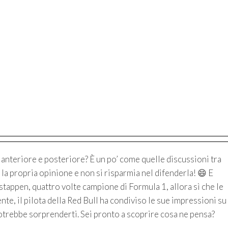
e anteriore e posteriore? È un po’ come quelle discussioni tra
 la propria opinione e non si risparmia nel difenderla! 😄 E
stappen, quattro volte campione di Formula 1, allora sì che le
te, il pilota della Red Bull ha condiviso le sue impressioni su
otrebbe sorprenderti. Sei pronto a scoprire cosa ne pensa?