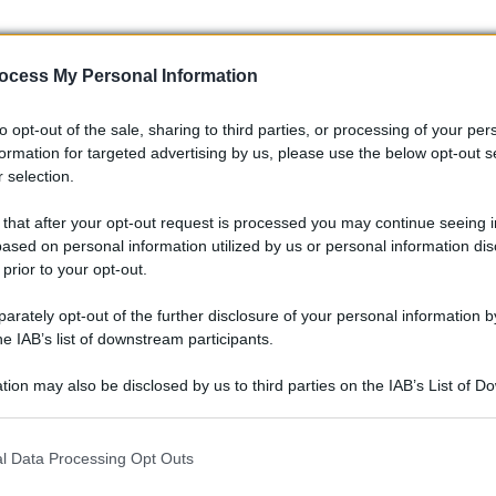
ocess My Personal Information
to opt-out of the sale, sharing to third parties, or processing of your per
formation for targeted advertising by us, please use the below opt-out s
 selection.
 that after your opt-out request is processed you may continue seeing i
ased on personal information utilized by us or personal information dis
 prior to your opt-out.
rately opt-out of the further disclosure of your personal information by
he IAB’s list of downstream participants.
tion may also be disclosed by us to third parties on the IAB’s List of 
 that may further disclose it to other third parties.
 that this website/app uses one or more Google services and may gath
l Data Processing Opt Outs
including but not limited to your visit or usage behaviour. You may click 
 to Google and its third-party tags to use your data for below specifi