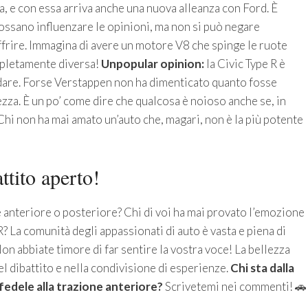
a, e con essa arriva anche una nuova alleanza con Ford. È
ossano influenzare le opinioni, ma non si può negare
frire. Immagina di avere un motore V8 che spinge le ruote
mpletamente diversa!
Unpopular opinion:
la Civic Type R è
dare. Forse Verstappen non ha dimenticato quanto fosse
lezza. È un po’ come dire che qualcosa è noioso anche se, in
Chi non ha mai amato un’auto che, magari, non è la più potente
ttito aperto!
 anteriore o posteriore? Chi di voi ha mai provato l’emozione
 La comunità degli appassionati di auto è vasta e piena di
Non abbiate timore di far sentire la vostra voce! La bellezza
l dibattito e nella condivisione di esperienze.
Chi sta dalla
 fedele alla trazione anteriore?
Scrivetemi nei commenti! 🚗