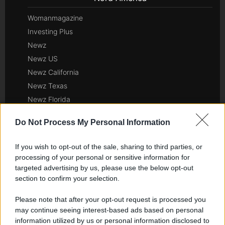
Womanmagazine
Investing Plus
Newz
Newz US
Newz California
Newz Texas
Newz Florida
Newz New York
Do Not Process My Personal Information
Newz Pennsylvania
Newz Illinois
If you wish to opt-out of the sale, sharing to third parties, or
Newz Ohio
processing of your personal or sensitive information for
Gameland
targeted advertising by us, please use the below opt-out
section to confirm your selection.
Hig Tech Mag
Scoop Mag
Please note that after your opt-out request is processed you
Lgbtqia News
may continue seeing interest-based ads based on personal
information utilized by us or personal information disclosed to
Motors Magazine 365