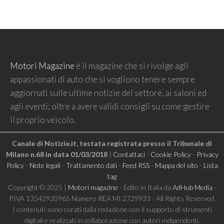
Motori Magazine
è il magazine che si rivolge agli
appassionati di auto che si vogliono tenere sempre
aggiornati sulle ultime notizie del settore, ai saloni ed
agli eventi; oltre a avere validi consigli su come gestire
il proprio veicolo.
Canale di Notizie.it, testata registrata presso il Tribunale di
Milano n.68 in data 01/03/2018
|
Contattaci
-
Cookie Policy
-
Privacy
Policy
-
Note legali
-
Trattamento dati
-
Feed RSS
-
Mappa del sito
-
Lista
tag
Copyright © 2025 |
Motori magazine
- Edito in Italia da
AdHub Media
-
P.IVA 13542920965 Numero REA MI 2729933 - All Rights Reserved.
I contenuti sono curati dalla redazione con il supporto di strumenti
digitali e realizzati in collaborazione con autori indipendenti.