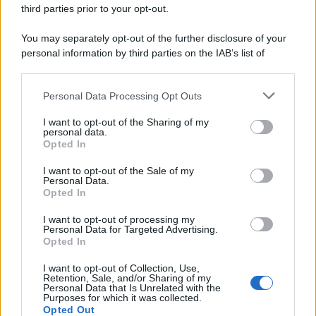
third parties prior to your opt-out.
Day Travel 365
Home Magazine 365
You may separately opt-out of the further disclosure of your
Cineverse Magazine
personal information by third parties on the IAB’s list of
downstream participants.
SecondHomeMagazine
Personal Data Processing Opt Outs
This information may also be disclosed by us to third parties
on the IAB’s List of Downstream Participants that may further
I want to opt-out of the Sharing of my
disclose it to other third parties.
personal data.
Francia
Opted In
Please note that this website/app uses one or more Google
services and may gather and store information including but
InvestirMag
I want to opt-out of the Sale of my
Personal Data.
not limited to your visit or usage behaviour. You may click to
Opted In
grant or deny consent to Google and its third-party tags to
Germania
use your data for below specified purposes in below Google
I want to opt-out of processing my
consent section.
Personal Data for Targeted Advertising.
Investieren24
Opted In
UK
I want to opt-out of Collection, Use,
Retention, Sale, and/or Sharing of my
Personal Data that Is Unrelated with the
News Hub UK
Purposes for which it was collected.
Opted Out
Lgbtq News