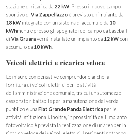
stazione di ricarica da
22 kW
. Presso il nuovo campo
sportivo di
Via Zappellazzo
è previsto un impianto da
18 kW
integrato con un sistema di accumulo da
10
kWh
mentre presso gli spogliatoi del campo da baseball
di
Via Gruara
verrà installato un impianto da
12 kW
con
accumulo da
10 kWh
.
Veicoli elettrici e ricarica veloce
Le misure compensative comprendono anche la
fornitura di veicoli elettrici per le attività
dell’amministrazione comunale, tra cui un automezzo
cassonato ribaltabile per la manutenzione del verde
pubblico e una
Fiat Grande Panda Elettrica
per le
attività istituzionali. Inoltre, in prossimità dell’impianto
fotovoltaico è prevista la realizzazione di un’area per la
ricarica veloce dei veicoli elettrici. I residenti potranno