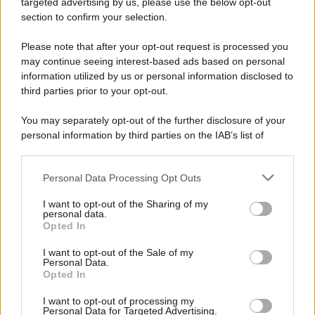
targeted advertising by us, please use the below opt-out
Lgbtqia News
section to confirm your selection.
Motors Magazine 365
Please note that after your opt-out request is processed you
Day Travel 365
may continue seeing interest-based ads based on personal
Home Magazine 365
information utilized by us or personal information disclosed to
Cineverse Magazine
third parties prior to your opt-out.
SecondHomeMagazine
You may separately opt-out of the further disclosure of your
personal information by third parties on the IAB’s list of
downstream participants.
Francia
Personal Data Processing Opt Outs
This information may also be disclosed by us to third parties
on the IAB’s List of Downstream Participants that may further
I want to opt-out of the Sharing of my
InvestirMag
disclose it to other third parties.
personal data.
Opted In
Please note that this website/app uses one or more Google
Germania
services and may gather and store information including but
I want to opt-out of the Sale of my
Personal Data.
not limited to your visit or usage behaviour. You may click to
Investieren24
Opted In
grant or deny consent to Google and its third-party tags to
use your data for below specified purposes in below Google
UK
I want to opt-out of processing my
consent section.
Personal Data for Targeted Advertising.