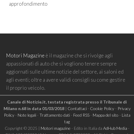
approfondimento
Motori Magazine
è il magazine che si rivolge agli
appassionati di auto che si vogliono tenere sempre
aggiornati sulle ultime notizie del settore, ai saloni ed
agli eventi; oltre a avere validi consigli su come gestire
il proprio veicolo.
Canale di Notizie.it, testata registrata presso il Tribunale di
Milano n.68 in data 01/03/2018
|
Contattaci
-
Cookie Policy
-
Privacy
Policy
-
Note legali
-
Trattamento dati
-
Feed RSS
-
Mappa del sito
-
Lista
tag
Copyright © 2025 |
Motori magazine
- Edito in Italia da
AdHub Media
-