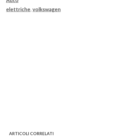
Auto
Tag
elettriche
,
volkswagen
ARTICOLI CORRELATI