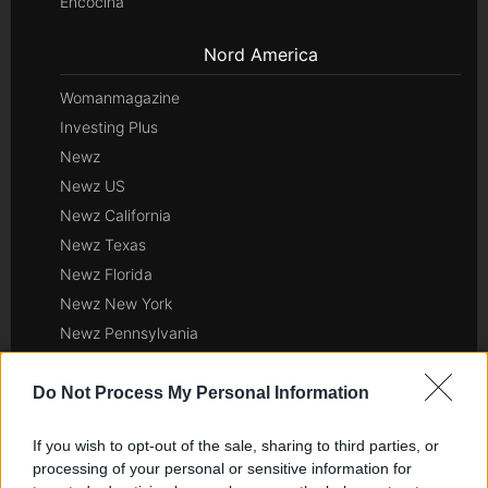
Encocina
Nord America
Womanmagazine
Investing Plus
Newz
Newz US
Newz California
Newz Texas
Newz Florida
Newz New York
Newz Pennsylvania
Newz Illinois
Newz Ohio
Do Not Process My Personal Information
Gameland
If you wish to opt-out of the sale, sharing to third parties, or
Hig Tech Mag
processing of your personal or sensitive information for
Scoop Mag