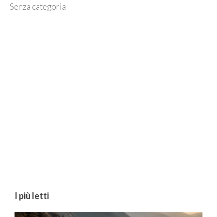
Categorie
Senza categoria
I più letti