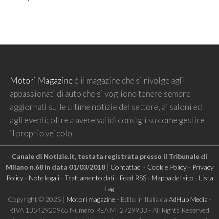
Motori Magazine
è il magazine che si rivolge agli
appassionati di auto che si vogliono tenere sempre
aggiornati sulle ultime notizie del settore, ai saloni ed
agli eventi; oltre a avere validi consigli su come gestire
il proprio veicolo.
Canale di Notizie.it, testata registrata presso il Tribunale di
Milano n.68 in data 01/03/2018
|
Contattaci
-
Cookie Policy
-
Privacy
Policy
-
Note legali
-
Trattamento dati
-
Feed RSS
-
Mappa del sito
-
Lista
tag
Copyright © 2025 |
Motori magazine
- Edito in Italia da
AdHub Media
-
P.IVA 13542920965 Numero REA MI 2729933 - All Rights Reserved.