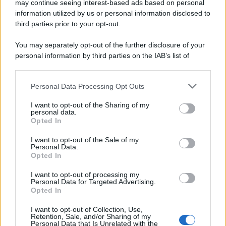
may continue seeing interest-based ads based on personal
Motors Magazine 365
information utilized by us or personal information disclosed to
third parties prior to your opt-out.
Day Travel 365
Home Magazine 365
You may separately opt-out of the further disclosure of your
Cineverse Magazine
personal information by third parties on the IAB’s list of
downstream participants.
SecondHomeMagazine
Personal Data Processing Opt Outs
This information may also be disclosed by us to third parties
on the IAB’s List of Downstream Participants that may further
I want to opt-out of the Sharing of my
disclose it to other third parties.
personal data.
Francia
Opted In
Please note that this website/app uses one or more Google
services and may gather and store information including but
InvestirMag
I want to opt-out of the Sale of my
Personal Data.
not limited to your visit or usage behaviour. You may click to
Opted In
grant or deny consent to Google and its third-party tags to
Germania
use your data for below specified purposes in below Google
I want to opt-out of processing my
consent section.
Investieren24
Personal Data for Targeted Advertising.
Opted In
UK
I want to opt-out of Collection, Use,
Retention, Sale, and/or Sharing of my
Personal Data that Is Unrelated with the
News Hub UK