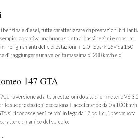
i
enzina e diesel, tutte caratterizzate da prestazioni brillanti.
sempio, garantiva una buona spinta ai bassi regimi e consumi
m. Per gli amanti delle prestazioni, il 2.0 T.Spark 16V da 150
ce di raggiungere una velocità massima di 208 km/h e di
a Romeo 147 GTA
, una versione ad alte prestazioni dotata di un motore V6 3.
er le sue prestazioni eccezionali, accelerando da 0 a 100 km/h
A si riconosce per i cerchi in lega da 17 pollici, i passaruota
l carattere dinamico del veicolo.