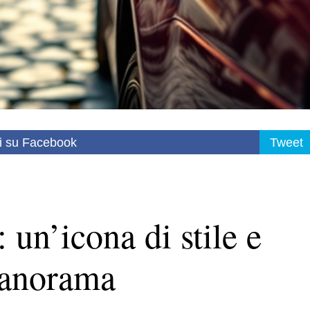
i su Facebook
Tweet
un’icona di stile e
panorama