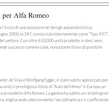
n per Alfa Romeo
a l’inizio di una nuova era nel design automobilistico.
giugno 2000, la 147, conosciuta internamente come “Tipo 937”,
 del settore. Con oltre 650.000 unità prodotte in dieci anni,
rande successo commerciale, nonostante fosse disponibile
 Walter de Silva e Wolfgang Egger, è stato subito apprezzato per
a vinto il prestigioso titolo di “Auto dell’Anno” in Europa, un
a un modello Alfa Romeo. La gamma ha subito un restyling nel
era, migliorando ulteriormente l’aerodinamica e il coefficiente