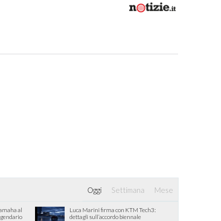
Oggi
Settimana
Mese
Yamaha al
Luca Marini firma con KTM Tech3:
eggendario
dettagli sull’accordo biennale