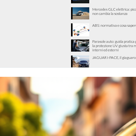
Mercedes GLC elettrica: picco
non cambia la sostanza
ABS: normativa e cosa saper
Parasole auto: guida pratica 
la protezione UV giusta tra 
interni ed esterni
JAGUAR I-PACE, il giaguaro p