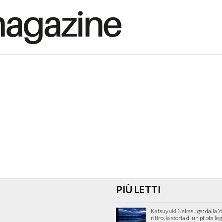
PIÙ LETTI
Katsuyuki Nakasuga: dalla 
ritiro, la storia di un pilota l