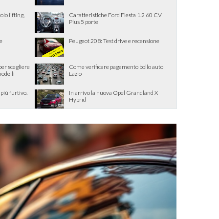
lo lifting,
Caratteristiche Ford Fiesta 1.2 60 CV
Plus 5 porte
e
Peugeot 208: Test drive e recensione
per scegliere
Come verificare pagamento bollo auto
modelli
Lazio
iù furtivo.
In arrivo la nuova Opel Grandland X
Hybrid