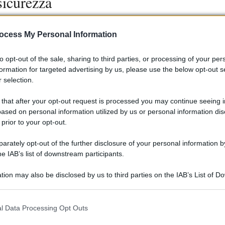
sicurezza
logiche, come il sistema Common Rail per i motori diesel, ch
ocess My Personal Information
 Il restyling del 2004 ha portato anche a un aggiornamento dell
’ABS, l’ASR e airbag di ultima generazione. La dotazione di
to opt-out of the sale, sharing to third parties, or processing of your per
 solo un’auto sportiva, ma anche sicura e affidabile.
formation for targeted advertising by us, please use the below opt-out s
 selection.
 that after your opt-out request is processed you may continue seeing i
ased on personal information utilized by us or personal information dis
0, ma il suo impatto nel mercato automobilistico rimane
 prior to your opt-out.
 un’eredità che continua a influenzare i modelli successivi di
rately opt-out of the further disclosure of your personal information by
ta non solo per il suo design accattivante e le prestazioni
he IAB’s list of downstream participants.
are il marchio Alfa Romeo nel panorama automobilistico globale
tion may also be disclosed by us to third parties on the IAB’s List of 
 that may further disclose it to other third parties.
 that this website/app uses one or more Google services and may gath
l Data Processing Opt Outs
including but not limited to your visit or usage behaviour. You may click 
 to Google and its third-party tags to use your data for below specifi