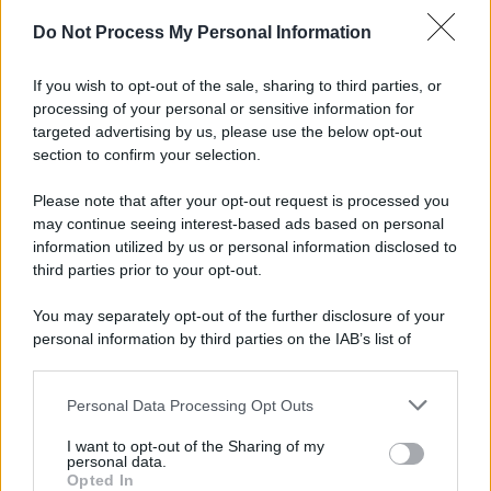
Newz Pennsylvania
Do Not Process My Personal Information
Newz Illinois
Newz Ohio
If you wish to opt-out of the sale, sharing to third parties, or
Gameland
processing of your personal or sensitive information for
Hig Tech Mag
targeted advertising by us, please use the below opt-out
section to confirm your selection.
Scoop Mag
Lgbtqia News
Please note that after your opt-out request is processed you
Motors Magazine 365
may continue seeing interest-based ads based on personal
Day Travel 365
information utilized by us or personal information disclosed to
third parties prior to your opt-out.
Home Magazine 365
Cineverse Magazine
You may separately opt-out of the further disclosure of your
SecondHomeMagazine
personal information by third parties on the IAB’s list of
downstream participants.
Personal Data Processing Opt Outs
This information may also be disclosed by us to third parties
on the IAB’s List of Downstream Participants that may further
Francia
I want to opt-out of the Sharing of my
disclose it to other third parties.
personal data.
Opted In
InvestirMag