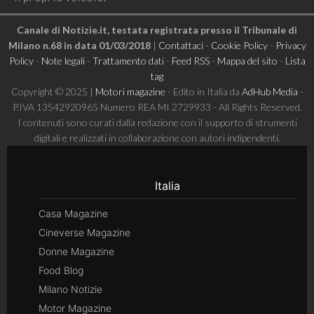
Canale di Notizie.it, testata registrata presso il Tribunale di
Milano n.68 in data 01/03/2018
|
Contattaci
-
Cookie Policy
-
Privacy
Policy
-
Note legali
-
Trattamento dati
-
Feed RSS
-
Mappa del sito
-
Lista
tag
Copyright © 2025 |
Motori magazine
- Edito in Italia da
AdHub Media
-
P.IVA 13542920965 Numero REA MI 2729933 - All Rights Reserved.
I contenuti sono curati dalla redazione con il supporto di strumenti
digitali e realizzati in collaborazione con autori indipendenti.
Italia
Casa Magazine
Cineverse Magazine
Donne Magazine
Food Blog
Milano Notizie
Motor Magazine