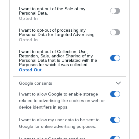
Please note that this website/app uses one or more Google
services and may gather and store information including but
I want to opt-out of the Sale of my
Germania
Personal Data.
not limited to your visit or usage behaviour. You may click to
Opted In
grant or deny consent to Google and its third-party tags to
Investieren24
use your data for below specified purposes in below Google
I want to opt-out of processing my
consent section.
Personal Data for Targeted Advertising.
Opted In
UK
I want to opt-out of Collection, Use,
News Hub UK
Retention, Sale, and/or Sharing of my
Personal Data that Is Unrelated with the
Lgbtq News
Purposes for which it was collected.
Opted Out
Olanda
Google consents
Investeren 24
I want to allow Google to enable storage
NL Newz
related to advertising like cookies on web or
device identifiers in apps.
I want to allow my user data to be sent to
Google for online advertising purposes.