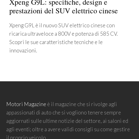
Xpeng G9L: specifiche, design e
prestazioni del SUV elettrico cinese
Xpeng G9L è il nuovo SUV elettrico cinese con
ricarica ultraveloce a 800V e potenza di 585 CV.
Scopri le sue caratteristiche tecniche e le
innovazioni.
Motori Magazine
è il magazine che si rivolge agli
appassionati di auto che si vogliono tenere sempre
aggiornati sulle ultime notizie del settore, ai saloni ed
agli eventi; oltre a avere validi consigli su come gestire
il proprio veicolo.