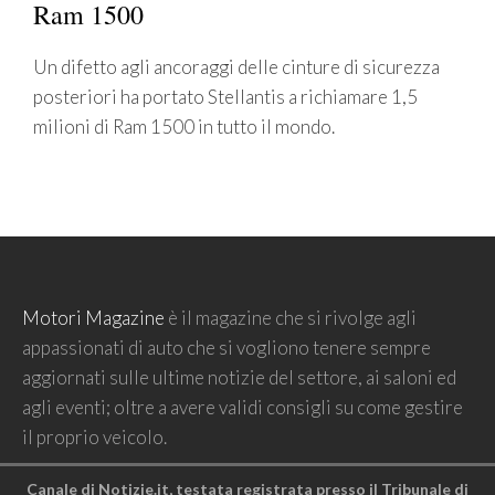
Ram 1500
Un difetto agli ancoraggi delle cinture di sicurezza
posteriori ha portato Stellantis a richiamare 1,5
milioni di Ram 1500 in tutto il mondo.
Motori Magazine
è il magazine che si rivolge agli
appassionati di auto che si vogliono tenere sempre
aggiornati sulle ultime notizie del settore, ai saloni ed
agli eventi; oltre a avere validi consigli su come gestire
il proprio veicolo.
Canale di Notizie.it, testata registrata presso il Tribunale di