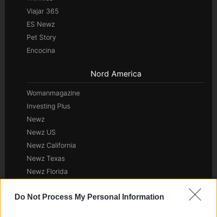
Viajar 365
ES Newz
Pet Story
Encocina
Nord America
Womanmagazine
Investing Plus
Newz
Newz US
Newz California
Newz Texas
Newz Florida
Newz New York
Do Not Process My Personal Information
Newz Pennsylvania
Newz Illinois