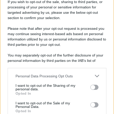
If you wish to opt-out of the sale, sharing to third parties, or
Newz Ohio
processing of your personal or sensitive information for
Gameland
targeted advertising by us, please use the below opt-out
Hig Tech Mag
section to confirm your selection.
Scoop Mag
Please note that after your opt-out request is processed you
Lgbtqia News
may continue seeing interest-based ads based on personal
Motors Magazine 365
information utilized by us or personal information disclosed to
Day Travel 365
third parties prior to your opt-out.
Home Magazine 365
You may separately opt-out of the further disclosure of your
Cineverse Magazine
personal information by third parties on the IAB’s list of
SecondHomeMagazine
downstream participants.
Personal Data Processing Opt Outs
This information may also be disclosed by us to third parties
on the IAB’s List of Downstream Participants that may further
I want to opt-out of the Sharing of my
disclose it to other third parties.
personal data.
Francia
Opted In
Please note that this website/app uses one or more Google
InvestirMag
services and may gather and store information including but
I want to opt-out of the Sale of my
Personal Data.
not limited to your visit or usage behaviour. You may click to
Opted In
Germania
grant or deny consent to Google and its third-party tags to