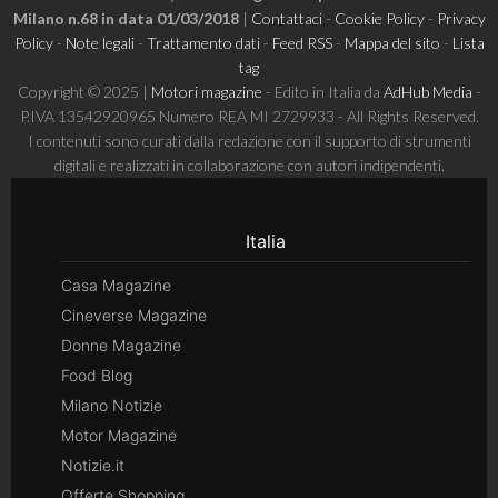
Milano n.68 in data 01/03/2018
|
Contattaci
-
Cookie Policy
-
Privacy
Policy
-
Note legali
-
Trattamento dati
-
Feed RSS
-
Mappa del sito
-
Lista
tag
Copyright © 2025 |
Motori magazine
- Edito in Italia da
AdHub Media
-
P.IVA 13542920965 Numero REA MI 2729933 - All Rights Reserved.
I contenuti sono curati dalla redazione con il supporto di strumenti
digitali e realizzati in collaborazione con autori indipendenti.
Italia
Casa Magazine
Cineverse Magazine
Donne Magazine
Food Blog
Milano Notizie
Motor Magazine
Notizie.it
Offerte Shopping