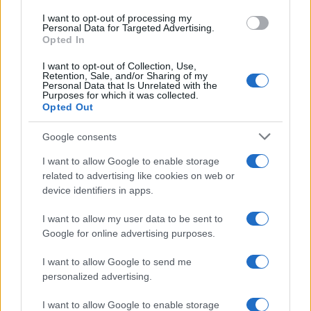
use your data for below specified purposes in below Google
I want to opt-out of processing my
Investieren24
consent section.
Personal Data for Targeted Advertising.
Opted In
UK
I want to opt-out of Collection, Use,
Retention, Sale, and/or Sharing of my
News Hub UK
Personal Data that Is Unrelated with the
Purposes for which it was collected.
Lgbtq News
Opted Out
Olanda
Google consents
I want to allow Google to enable storage
Investeren 24
related to advertising like cookies on web or
NL Newz
device identifiers in apps.
I want to allow my user data to be sent to
Google for online advertising purposes.
I want to allow Google to send me
personalized advertising.
I want to allow Google to enable storage