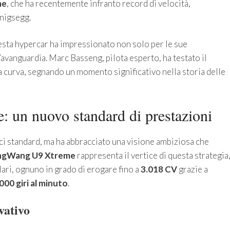
me
, che ha recentemente infranto record di velocità,
nigsegg.
esta hypercar ha impressionato non solo per le sue
’avanguardia. Marc Basseng, pilota esperto, ha testato il
a curva, segnando un momento significativo nella storia delle
n nuovo standard di prestazioni
ici standard, ma ha abbracciato una visione ambiziosa che
ngWang U9 Xtreme
rappresenta il vertice di questa strategia
ari, ognuno in grado di erogare fino a
3.018 CV
grazie a
000 giri al minuto
.
vativo