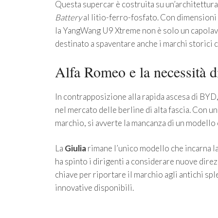
Questa supercar è costruita su un’architettura
Battery
al litio-ferro-fosfato. Con dimensioni
la YangWang U9 Xtreme non è solo un capolavo
destinato a spaventare anche i marchi storici 
Alfa Romeo e la necessità di
In contrapposizione alla rapida ascesa di BYD
nel mercato delle berline di alta fascia. Con 
marchio, si avverte la mancanza di un modello 
La
Giulia
rimane l’unico modello che incarna la 
ha spinto i dirigenti a considerare nuove direz
chiave per riportare il marchio agli antichi sp
innovative disponibili.