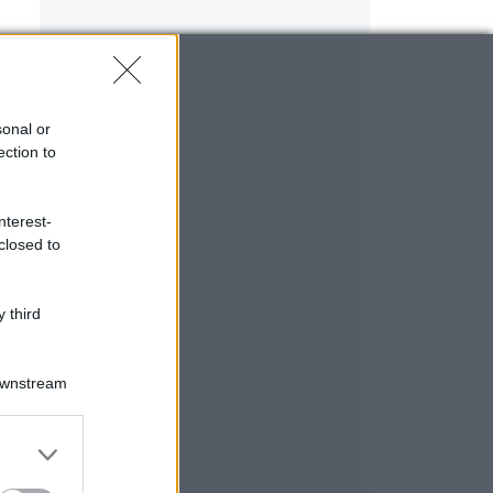
sonal or
ection to
nterest-
closed to
 third
Downstream
r
er and store
to grant or
ed purposes