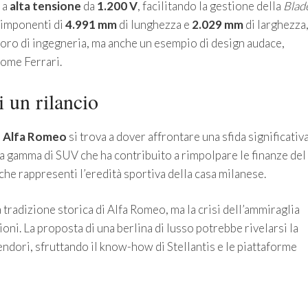
 a
alta tensione
da
1.200 V
, facilitando la gestione della
Blad
 imponenti di
4.991 mm
di lunghezza e
2.029 mm
di larghezza
ro di ingegneria, ma anche un esempio di design audace,
come Ferrari.
 un rilancio
,
Alfa Romeo
si trova a dover affrontare una sfida significativ
una gamma di SUV che ha contribuito a rimpolpare le finanze del
che rappresenti l’eredità sportiva della casa milanese.
tradizione storica di Alfa Romeo, ma la crisi dell’ammiraglia
ioni. La proposta di una berlina di lusso potrebbe rivelarsi la
lendori, sfruttando il know-how di Stellantis e le piattaforme