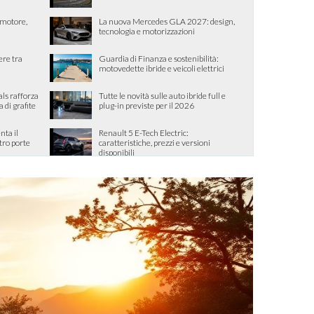
, motore,
La nuova Mercedes GLA 2027: design,
tecnologia e motorizzazioni
ere tra
Guardia di Finanza e sostenibilità:
motovedette ibride e veicoli elettrici
als rafforza
Tutte le novità sulle auto ibride full e
di grafite
plug-in previste per il 2026
ta il
Renault 5 E-Tech Electric:
tro porte
caratteristiche, prezzi e versioni
disponibili