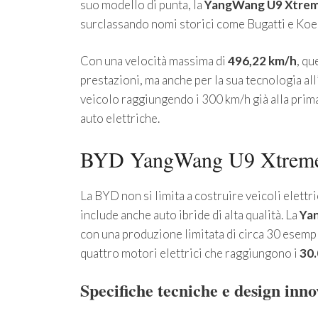
suo modello di punta, la
YangWang U9 Xtre
surclassando nomi storici come Bugatti e Koe
Con una velocità massima di
496,22 km/h
, qu
prestazioni, ma anche per la sua tecnologia all
veicolo raggiungendo i 300 km/h già alla prim
auto elettriche.
BYD YangWang U9 Xtreme: u
La BYD non si limita a costruire veicoli elettr
include anche auto ibride di alta qualità. La
Ya
con una produzione limitata di circa 30 esempl
quattro motori elettrici che raggiungono i
30.
Specifiche tecniche e design inno