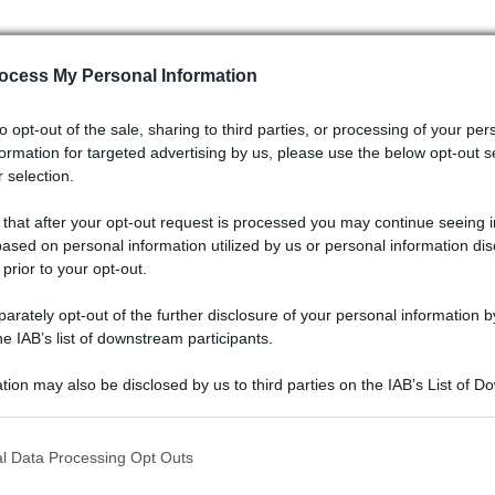
ocess My Personal Information
to opt-out of the sale, sharing to third parties, or processing of your per
formation for targeted advertising by us, please use the below opt-out s
 selection.
 that after your opt-out request is processed you may continue seeing i
ased on personal information utilized by us or personal information dis
 prior to your opt-out.
rately opt-out of the further disclosure of your personal information by
he IAB’s list of downstream participants.
tion may also be disclosed by us to third parties on the IAB’s List of 
basata sulla piattaforma STLA Large, che potrebbe combinare
 that may further disclose it to other third parties.
getto potrebbe attrarre i puristi e riaccendere l’interesse pe
 that this website/app uses one or more Google services and may gath
l Data Processing Opt Outs
storia delle ammiraglie Alfa nel mercato è ricca di successi, e
including but not limited to your visit or usage behaviour. You may click 
egico.
 to Google and its third-party tags to use your data for below specifi