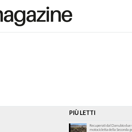
PIÙ LETTI
Recuperati dal Danubio due s
motocicletta della Seconda 