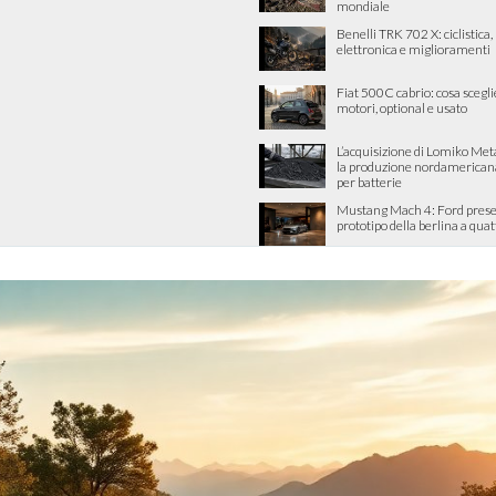
mondiale
Benelli TRK 702 X: ciclistica
elettronica e miglioramenti
Fiat 500C cabrio: cosa scegli
motori, optional e usato
L’acquisizione di Lomiko Met
la produzione nordamericana 
per batterie
Mustang Mach 4: Ford presen
prototipo della berlina a quat