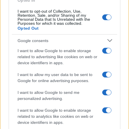
Opted In
I want to opt-out of Collection, Use,
UK
Retention, Sale, and/or Sharing of my
Personal Data that Is Unrelated with the
Purposes for which it was collected.
News Hub UK
Opted Out
Lgbtq News
Google consents
Olanda
I want to allow Google to enable storage
related to advertising like cookies on web or
Investeren 24
device identifiers in apps.
NL Newz
I want to allow my user data to be sent to
Google for online advertising purposes.
I want to allow Google to send me
personalized advertising.
I want to allow Google to enable storage
related to analytics like cookies on web or
device identifiers in apps.