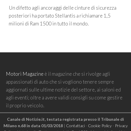
Un difetto agli ancoraggi delle cinture di sicurezza
posteriori ha portato Stellantis a richiamare 1,5
milioni di Ram 1500 in tutto il mondo.
Motori Magazine
è il magazine che si rivolge agli
appassionati di auto che si vogliono tenere sempre
aggiornati sulle ultime notizie del settore, ai saloni ed
agli eventi; oltre a avere validi consigli su come gestire
il proprio veicolo.
Canale di Notizie.it, testata registrata presso il Tribunale di
Milano n.68 in data 01/03/2018
|
Contattaci
-
Cookie Policy
-
Privacy