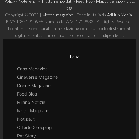
Policy
-
Note legali
-
Trattamento dati
-
Feed RSS
-
Mappa del sito
-
Lista
tag
Copyright © 2025 |
Motori magazine
- Edito in Italia da
AdHub Media
-
P.IVA 13542920965 Numero REA MI 2729933 - All Rights Reserved.
I contenuti sono curati dalla redazione con il supporto di strumenti
digitali e realizzati in collaborazione con autori indipendenti.
Italia
Casa Magazine
Cineverse Magazine
Donne Magazine
Food Blog
Milano Notizie
Motor Magazine
Notizie.it
Offerte Shopping
Pet Story