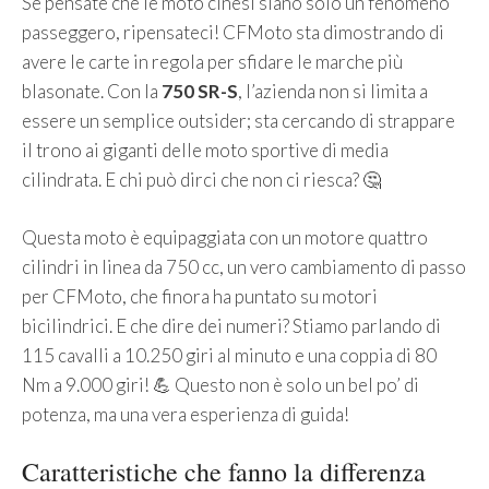
Se pensate che le moto cinesi siano solo un fenomeno
passeggero, ripensateci! CFMoto sta dimostrando di
avere le carte in regola per sfidare le marche più
blasonate. Con la
750 SR-S
, l’azienda non si limita a
essere un semplice outsider; sta cercando di strappare
il trono ai giganti delle moto sportive di media
cilindrata. E chi può dirci che non ci riesca? 🤔
Questa moto è equipaggiata con un motore quattro
cilindri in linea da 750 cc, un vero cambiamento di passo
per CFMoto, che finora ha puntato su motori
bicilindrici. E che dire dei numeri? Stiamo parlando di
115 cavalli a 10.250 giri al minuto e una coppia di 80
Nm a 9.000 giri! 💪 Questo non è solo un bel po’ di
potenza, ma una vera esperienza di guida!
Caratteristiche che fanno la differenza