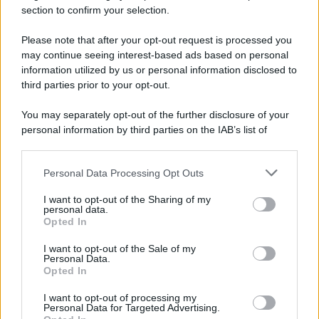
Gameland
section to confirm your selection.
Hig Tech Mag
Please note that after your opt-out request is processed you
Scoop Mag
may continue seeing interest-based ads based on personal
Lgbtqia News
information utilized by us or personal information disclosed to
Motors Magazine 365
third parties prior to your opt-out.
Day Travel 365
You may separately opt-out of the further disclosure of your
Home Magazine 365
personal information by third parties on the IAB’s list of
Cineverse Magazine
downstream participants.
SecondHomeMagazine
Personal Data Processing Opt Outs
This information may also be disclosed by us to third parties
on the IAB’s List of Downstream Participants that may further
I want to opt-out of the Sharing of my
disclose it to other third parties.
personal data.
Opted In
Francia
Please note that this website/app uses one or more Google
services and may gather and store information including but
I want to opt-out of the Sale of my
InvestirMag
Personal Data.
not limited to your visit or usage behaviour. You may click to
Opted In
grant or deny consent to Google and its third-party tags to
use your data for below specified purposes in below Google
Germania
I want to opt-out of processing my
consent section.
Personal Data for Targeted Advertising.
Investieren24